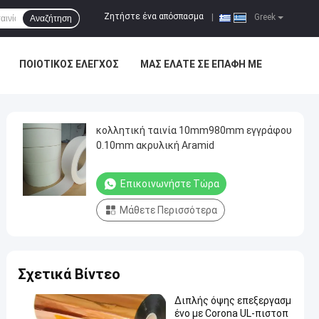
Ζητήστε ένα απόσπασμα
|
Greek
Αναζήτηση
ΠΟΙΟΤΙΚΌΣ ΈΛΕΓΧΟΣ
ΜΑΣ ΕΛΆΤΕ ΣΕ ΕΠΑΦΉ ΜΕ
κολλητική ταινία 10mm980mm εγγράφου
0.10mm ακρυλική Aramid
Επικοινωνήστε Τώρα
Μάθετε Περισσότερα
Σχετικά Βίντεο
Διπλής όψης επεξεργασμ
ένο με Corona UL-πιστοπ