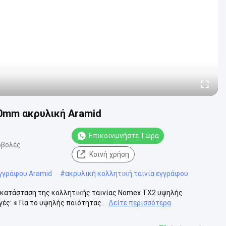
0mm ακρυλική Aramid
Επικοινωνήστε Τώρα
οβολές
Κοινή χρήση
εγγράφου Aramid
#
ακρυλική κολλητική ταινία εγγράφου
τικατάσταση της κολλητικής ταινίας Nomex TX2 υψηλής
ς: ※ Για το υψηλής ποιότητας...
Δείτε περισσότερα