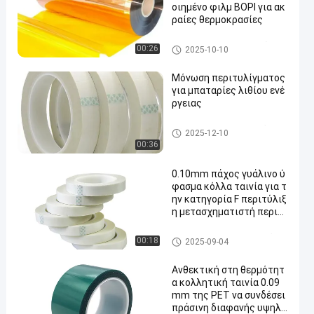
οιημένο φιλμ BOPI για ακ
ραίες θερμοκρασίες
Κολλητική ταινία ταινιών Pol
00:26
2025-10-10
yimide
Μόνωση περιτυλίγματος
για μπαταρίες λιθίου ενέ
ργειας
Συγκολλητική ταινία μόνωσ
2025-12-10
ης
00:36
0.10mm πάχος γυάλινο ύ
φασμα κόλλα ταινία για τ
ην κατηγορία F περιτύλιξ
η μετασχηματιστή περιτ
ύλιγμα οδηγεί σε λευκό
Κολλητική ταινία υφασμάτω
00:18
2025-09-04
ν γυαλιού
Ανθεκτική στη θερμότητ
α κολλητική ταινία 0.09
mm της PET να συνδέσει
πράσινη διαφανής υψηλή