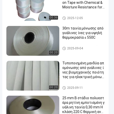
on Tape with Chemical &
Moisture Resistance for
Electrical Insulation
Ταινία μόνωσης υφασμάτων
00:36
2025-12-05
γυαλιού
30m ταινία μόνωσης από
γυάλινες ίνες για υψηλή
θερμοκρασία ≤ 550C
Ταινία μόνωσης υφασμάτων
2025-09-04
γυαλιού
00:20
Τυποποιημένη μανδύα απ
ομόνωσης από γυάλινες ί
νες βιομηχανικής ποιότη
τας για ηλεκτρική μόνωσ
η
Ταινία μόνωσης υφασμάτων
00:20
2025-09-11
γυαλιού
25 mm B στάδιο πολυεστ
έρα ρητίνη εμποτισμένη γ
υάλινη ταινία 0,30 mm H
κλάση 220.C θερμική αντ