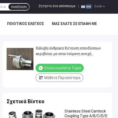
Ζητήστε ένα απόσπασμα
|
Greek
Αναζήτηση
ΠΟΙΟΤΙΚΌΣ ΈΛΕΓΧΟΣ
ΜΑΣ ΕΛΆΤΕ ΣΕ ΕΠΑΦΉ ΜΕ
Χάλυβα άνθρακα Χύτευση επενδύσεων
ακριβείας με απαιτούμενη ανοχή
χύτευσης CT8
Επικοινωνήστε Τώρα
Μάθετε Περισσότερα
Σχετικά Βίντεο
Stainless Steel Camlock
Coupling Type A/B/C/D/D