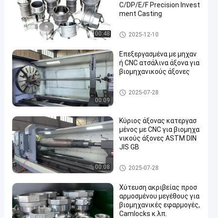
C/DP/E/F Precision Invest
ment Casting
Ρίψη επένδυσης ακρίβειας
00:48
2025-12-10
Επεξεργασμένα με μηχαν
ή CNC ατσάλινα άξονα για
βιομηχανικούς άξονες
Ρίψη επένδυσης ακρίβειας
2025-07-28
00:09
Κύριος άξονας κατεργασ
μένος με CNC για βιομηχα
νικούς άξονες ASTM DIN
JIS GB
Ρίψη επένδυσης ακρίβειας
00:08
2025-07-28
Χύτευση ακριβείας προσ
αρμοσμένου μεγέθους για
βιομηχανικές εφαρμογές,
Camlocks κ.λπ.