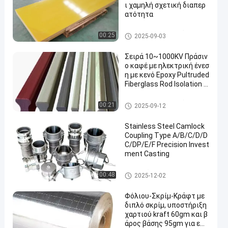
ι χαμηλή σχετική διαπερ
ατότητα
Ηλεκτρική πίνακα μόνωσης
00:25
2025-09-03
Σειρά 10~1000KV Πράσιν
ο καφέ με ηλεκτρική ένεσ
η με κενό Epoxy Pultruded
Fiberglass Rod Isolation B
oard
Ηλεκτρική πίνακα μόνωσης
00:21
2025-09-12
Stainless Steel Camlock
Coupling Type A/B/C/D/D
C/DP/E/F Precision Invest
ment Casting
Ρίψη επένδυσης ακρίβειας
00:48
2025-12-02
Φόλιου-Σκρίμ-Κράφτ με
διπλό σκρίμ, υποστήριξη
χαρτιού kraft 60gm και β
άρος βάσης 95gm για εφ