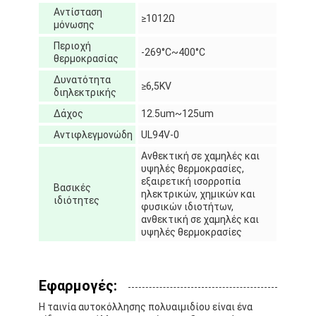
Αντίσταση
Γύρος εργοστασίων
≥1012Ω
μόνωσης
Ποιοτικός έλεγχος
Περιοχή
-269°C~400°C
θερμοκρασίας
Μας ελάτε σε επαφή με
Δυνατότητα
≥6,5KV
διηλεκτρικής
Δάχος
12.5um~125um
Αντιφλεγμονώδη
UL94V-0
Συγκολλητική ταινία μόνωσης
Ανθεκτική σε χαμηλές και
Ταινία μόνωσης υφασμάτων γυαλιού
υψηλές θερμοκρασίες,
εξαιρετική ισορροπία
Βασικές
ηλεκτρικών, χημικών και
Ανθεκτική στη θερμότητα ταινία μόνωσης
ιδιότητες
φυσικών ιδιοτήτων,
ανθεκτική σε χαμηλές και
Κολλητική ταινία υφασμάτων γυαλιού
υψηλές θερμοκρασίες
Κολλητική ταινία ταινιών Polyimide
Εφαρμογές:
Κολλητική ταινία φύλλων αλουμινίου αργιλίου
Η ταινία αυτοκόλλησης πολυαιμιδίου είναι ένα