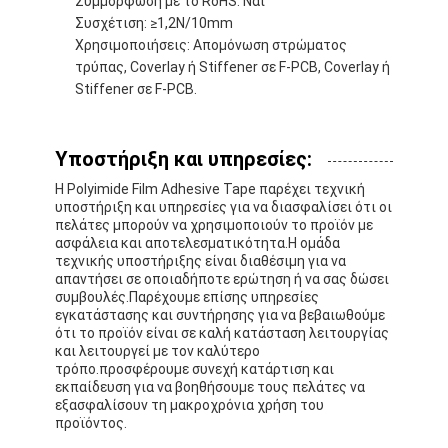
Συμμόρφωση με το RoHS: Ναι
Συσχέτιση: ≥1,2N/10mm
Χρησιμοποιήσεις: Απομόνωση στρώματος
τρύπας, Coverlay ή Stiffener σε F-PCB, Coverlay ή
Stiffener σε F-PCB.
Υποστήριξη και υπηρεσίες:
Η Polyimide Film Adhesive Tape παρέχει τεχνική
υποστήριξη και υπηρεσίες για να διασφαλίσει ότι οι
πελάτες μπορούν να χρησιμοποιούν το προϊόν με
ασφάλεια και αποτελεσματικότητα.Η ομάδα
τεχνικής υποστήριξης είναι διαθέσιμη για να
απαντήσει σε οποιαδήποτε ερώτηση ή να σας δώσει
συμβουλές.Παρέχουμε επίσης υπηρεσίες
εγκατάστασης και συντήρησης για να βεβαιωθούμε
ότι το προϊόν είναι σε καλή κατάσταση λειτουργίας
και λειτουργεί με τον καλύτερο
τρόπο.προσφέρουμε συνεχή κατάρτιση και
εκπαίδευση για να βοηθήσουμε τους πελάτες να
εξασφαλίσουν τη μακροχρόνια χρήση του
προϊόντος.