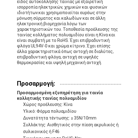
είδος αυτοκόλλησης ταινίας με εξαιρετική
Ταινία υφασμάτων γυαλιού φύλλων αλουμινίου αργιλίου
ισορροπία ηλεκτρικών, χημικών και φυσικών
ιδιοτήτων.και χρησιμοποιείται ευρέως στην
Αντιμέτωπο φύλλο αλουμινίου έγγραφο της Kraft
μόνωση σύρματος και καλωδίων και σε άλλη
ηλεκτρονική βιομηχανία λόγω των
χαρακτηριστικών του. Τοποθεσία προέλευσης της
Ύφασμα φίμπεργκλας φύλλων αλουμινίου αργιλίου
ταινίας κολλήματος πολυαμιδίου είναι η Κίνα και
είναι συμβατή με το RoHS. Έχει επιβραδυντική
Scrim φύλλων αλουμινίου ταινία
φλόγα UL94V-0 και χρώμα κίτρινο..Έχει επίσης
άλλα χαρακτηριστικά όπως αντοχή σε διαλύτες,
επιβραδυντική φλόγα, αντοχή σε υψηλές
Ταινία αγωγών υφασμάτων
θερμοκρασίες και υψηλή μηχανική αντοχή.
Το διπλάσιο πλαισίωσε την κολλητική ταινία
Προσαρμογή:
Κολλητική ταινία της PET
Προσαρμοσμένη εξυπηρέτηση για ταινία
κολλητικής ταινίας πολυαμιδίου
Ρίψη επένδυσης ακρίβειας
Χώρος προέλευσης: Κίνα
Υλικό: Φόρμα πολυαμιδίου
Ηλεκτρική πίνακα μόνωσης
Δυνατότητα τέντωσης: ≥ 35N/10mm
Συλλέκτης: Αισθητικός στην πίεση ακρυλικός ή
συλικονικός ή F46