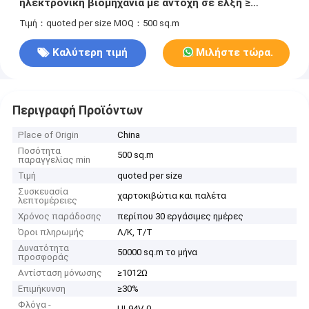
ηλεκτρονική βιομηχανία με αντοχή σε έλξη ≥
35N/10mm
Τιμή：quoted per size
MOQ：500 sq.m
Καλύτερη τιμή
Μιλήστε τώρα.
Περιγραφή Προϊόντων
Place of Origin
China
Ποσότητα
500 sq.m
παραγγελίας min
Τιμή
quoted per size
Συσκευασία
χαρτοκιβώτια και παλέτα
λεπτομέρειες
Χρόνος παράδοσης
περίπου 30 εργάσιμες ημέρες
Όροι πληρωμής
Λ/Κ, Τ/Τ
Δυνατότητα
50000 sq.m το μήνα
προσφοράς
Αντίσταση μόνωσης
≥1012Ω
Επιμήκυνση
≥30%
Φλόγα -
UL94V-0