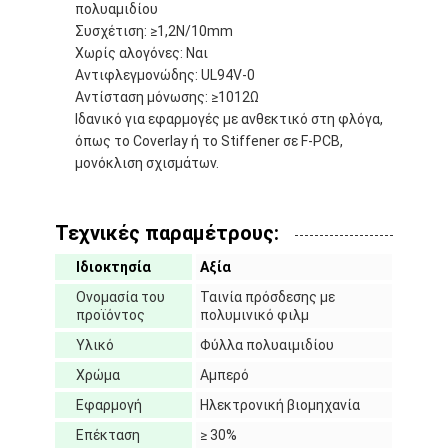
πολυαμιδίου
Συσχέτιση: ≥1,2N/10mm
Χωρίς αλογόνες: Ναι
Αντιφλεγμονώδης: UL94V-0
Αντίσταση μόνωσης: ≥1012Ω
Ιδανικό για εφαρμογές με ανθεκτικό στη φλόγα,
όπως το Coverlay ή το Stiffener σε F-PCB,
μονόκλιση σχισμάτων.
Τεχνικές παραμέτρους:
Ιδιοκτησία
Αξία
Ονομασία του
Ταινία πρόσδεσης με
προϊόντος
πολυμινικό φιλμ
Σπίτι
Υλικό
Φύλλα πολυαιμιδίου
Χρώμα
Αμπερό
Προϊόντα
Εφαρμογή
Ηλεκτρονική βιομηχανία
Περίπου εμείς
Επέκταση
≥ 30%