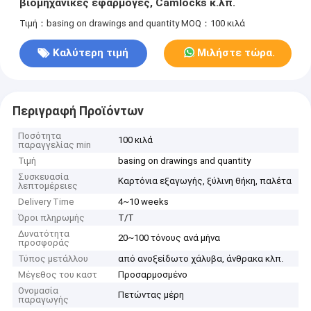
βιομηχανικές εφαρμογές, Camlocks κ.λπ.
Τιμή：basing on drawings and quantity
MOQ：100 κιλά
Καλύτερη τιμή
Μιλήστε τώρα.
Περιγραφή Προϊόντων
Ποσότητα
100 κιλά
παραγγελίας min
Τιμή
basing on drawings and quantity
Συσκευασία
Καρτόνια εξαγωγής, ξύλινη θήκη, παλέτα
λεπτομέρειες
Delivery Time
4~10 weeks
Όροι πληρωμής
Τ/Τ
Δυνατότητα
20~100 τόνους ανά μήνα
προσφοράς
Τύπος μετάλλου
από ανοξείδωτο χάλυβα, άνθρακα κλπ.
Μέγεθος του καστ
Προσαρμοσμένο
Ονομασία
Πετώντας μέρη
παραγωγής