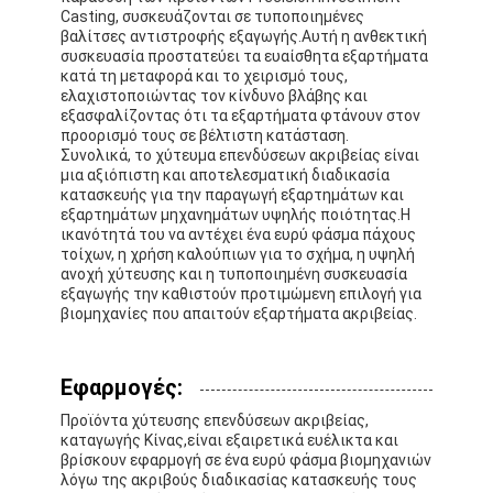
Casting, συσκευάζονται σε τυποποιημένες
βαλίτσες αντιστροφής εξαγωγής.Αυτή η ανθεκτική
συσκευασία προστατεύει τα ευαίσθητα εξαρτήματα
κατά τη μεταφορά και το χειρισμό τους,
ελαχιστοποιώντας τον κίνδυνο βλάβης και
εξασφαλίζοντας ότι τα εξαρτήματα φτάνουν στον
προορισμό τους σε βέλτιστη κατάσταση.
Συνολικά, το χύτευμα επενδύσεων ακριβείας είναι
μια αξιόπιστη και αποτελεσματική διαδικασία
κατασκευής για την παραγωγή εξαρτημάτων και
εξαρτημάτων μηχανημάτων υψηλής ποιότητας.Η
ικανότητά του να αντέχει ένα ευρύ φάσμα πάχους
τοίχων, η χρήση καλούπιων για το σχήμα, η υψηλή
ανοχή χύτευσης και η τυποποιημένη συσκευασία
εξαγωγής την καθιστούν προτιμώμενη επιλογή για
βιομηχανίες που απαιτούν εξαρτήματα ακριβείας.
Σπίτι
Εφαρμογές:
Προϊόντα
Προϊόντα χύτευσης επενδύσεων ακριβείας,
καταγωγής Κίνας,είναι εξαιρετικά ευέλικτα και
βρίσκουν εφαρμογή σε ένα ευρύ φάσμα βιομηχανιών
Περίπου εμείς
λόγω της ακριβούς διαδικασίας κατασκευής τους