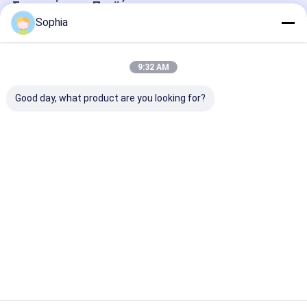
Συνιστώμενα Προϊόντα
Sophia
9:32 AM
Good day, what product are you looking for?
Stainless Steel
Πετώντας αλουμίνιο
Επένδυση ακρ
Camlock Coupling
Camlock επένδυσης
ASTM που πε
Type
ακρίβειας
χαμένη τη JIS
A/B/C/D/DC/DP/E/F
συνήθειας
ακρίβειας κερ
Precision Investment
Καλύτερη τιμή
Καλύτερη τιμή
Καλύτερη 
Casting
Αρχική
Περίπου
επαφή
Desktop
Σελίδα
εμείς
Site
Sitemap
Πολιτική απορρήτου
Ποιότητα
Συγκολλητική ταινία μόνωσης
Κίνα
εργοστάσιο.Copyright © 2026 UN.Tex (Dalian) Co.,Ltd. All Rights