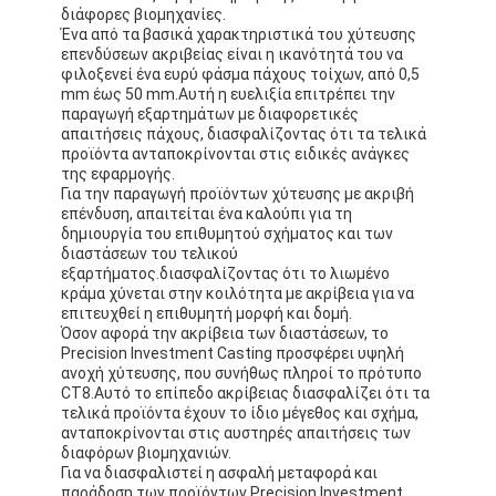
διάφορες βιομηχανίες.
Ένα από τα βασικά χαρακτηριστικά του χύτευσης
επενδύσεων ακριβείας είναι η ικανότητά του να
φιλοξενεί ένα ευρύ φάσμα πάχους τοίχων, από 0,5
mm έως 50 mm.Αυτή η ευελιξία επιτρέπει την
παραγωγή εξαρτημάτων με διαφορετικές
απαιτήσεις πάχους, διασφαλίζοντας ότι τα τελικά
προϊόντα ανταποκρίνονται στις ειδικές ανάγκες
της εφαρμογής.
Για την παραγωγή προϊόντων χύτευσης με ακριβή
επένδυση, απαιτείται ένα καλούπι για τη
δημιουργία του επιθυμητού σχήματος και των
διαστάσεων του τελικού
εξαρτήματος.διασφαλίζοντας ότι το λιωμένο
κράμα χύνεται στην κοιλότητα με ακρίβεια για να
επιτευχθεί η επιθυμητή μορφή και δομή.
Όσον αφορά την ακρίβεια των διαστάσεων, το
Precision Investment Casting προσφέρει υψηλή
ανοχή χύτευσης, που συνήθως πληροί το πρότυπο
CT8.Αυτό το επίπεδο ακρίβειας διασφαλίζει ότι τα
τελικά προϊόντα έχουν το ίδιο μέγεθος και σχήμα,
ανταποκρίνονται στις αυστηρές απαιτήσεις των
διαφόρων βιομηχανιών.
Για να διασφαλιστεί η ασφαλή μεταφορά και
παράδοση των προϊόντων Precision Investment