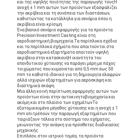
και της υψηλής ποιότητας της παραγωγής τουςΗ
Γύρος εργοστασίων
ανοχή ± 1 mm αυτών των προϊόντων εξασφαλίζει
την ακρίβεια και τη συνέπεια των διαστάσεων,
καθιστώντας τα κατάλληλα για σενάρια όπου η
Ποιοτικός έλεγχος
ακρίβεια είναι κρίσιμη.
Ένα βασικό σενάριο εφαρμογής για τα προϊόντα
Μας ελάτε σε επαφή με
Precision Investment Casting είναι στη
αεροδιαστημική βιομηχανία.Τα περίπλοκα σχέδια
και τα περίπλοκα σχήματα που απαιτούνται στα
αεροδιαστημικά εξαρτήματα απαιτούν υψηλή
ακρίβεια στην κατασκευήΗ ικανότητα του
Συγκολλητική ταινία μόνωσης
επενδυτικού χύτευσης να παράγει μέρη με πάχος
τοιχώματος που κυμαίνεται από 0,5 mm έως 50
Ταινία μόνωσης υφασμάτων γυαλιού
mm το καθιστά ιδανικό για τη δημιουργία ελαφρών
αλλά ισχυρών εξαρτημάτων για αεροσκάφη και
διαστημικά σκάφη.
Ανθεκτική στη θερμότητα ταινία μόνωσης
Μια άλλη κοινή περίπτωση εφαρμογής αυτών των
προϊόντων είναι στην αυτοκινητοβιομηχανία.και
Κολλητική ταινία υφασμάτων γυαλιού
ακόμη και στο πλαίσιο των οχημάτωνΤο
εξατομικευμένο μέγεθος χύτευσης και η ανοχή ± 1
mm επιτρέπουν την παραγωγή εξαρτημάτων που
Κολλητική ταινία ταινιών Polyimide
ταιριάζουν τέλεια στο σύστημα του οχήματος,
μειώνοντας την ανάγκη για πρόσθετες διαδικασίες
Κολλητική ταινία φύλλων αλουμινίου αργιλίου
μηχανικής.
Επιπλέον, στον ιατρικό τομέα, τα προϊόντα