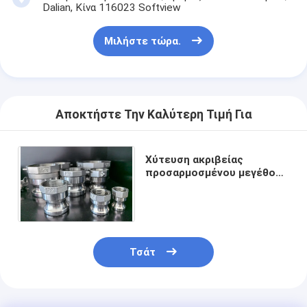
Dalian, Κίνα 116023 Softview
Μιλήστε τώρα.
Αποκτήστε Την Καλύτερη Τιμή Για
Χύτευση ακριβείας
προσαρμοσμένου μεγέθους
για βιομηχανικές
εφαρμογές, Camlocks κ.λπ.
Τσάτ