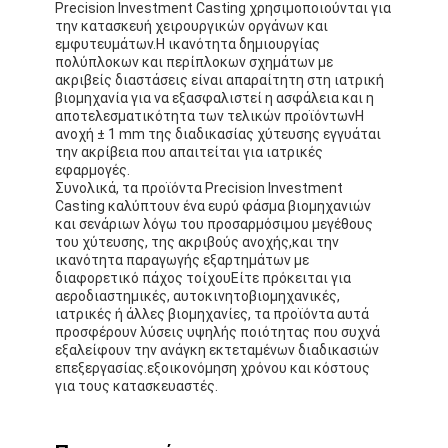
Precision Investment Casting χρησιμοποιούνται για
Ταινία υφασμάτων γυαλιού φύλλων αλουμινίου αργιλίου
την κατασκευή χειρουργικών οργάνων και
εμφυτευμάτων.Η ικανότητα δημιουργίας
Αντιμέτωπο φύλλο αλουμινίου έγγραφο της Kraft
πολύπλοκων και περίπλοκων σχημάτων με
ακριβείς διαστάσεις είναι απαραίτητη στη ιατρική
βιομηχανία για να εξασφαλιστεί η ασφάλεια και η
Ύφασμα φίμπεργκλας φύλλων αλουμινίου αργιλίου
αποτελεσματικότητα των τελικών προϊόντωνΗ
ανοχή ± 1 mm της διαδικασίας χύτευσης εγγυάται
Scrim φύλλων αλουμινίου ταινία
την ακρίβεια που απαιτείται για ιατρικές
εφαρμογές.
Συνολικά, τα προϊόντα Precision Investment
Ταινία αγωγών υφασμάτων
Casting καλύπτουν ένα ευρύ φάσμα βιομηχανιών
και σενάριων λόγω του προσαρμόσιμου μεγέθους
Το διπλάσιο πλαισίωσε την κολλητική ταινία
του χύτευσης, της ακριβούς ανοχής,και την
ικανότητα παραγωγής εξαρτημάτων με
Κολλητική ταινία της PET
διαφορετικό πάχος τοίχουΕίτε πρόκειται για
αεροδιαστημικές, αυτοκινητοβιομηχανικές,
ιατρικές ή άλλες βιομηχανίες, τα προϊόντα αυτά
Ρίψη επένδυσης ακρίβειας
προσφέρουν λύσεις υψηλής ποιότητας που συχνά
εξαλείφουν την ανάγκη εκτεταμένων διαδικασιών
Ηλεκτρική πίνακα μόνωσης
επεξεργασίας.εξοικονόμηση χρόνου και κόστους
για τους κατασκευαστές.