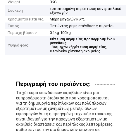
Weight
3KG
τυποποιημένη περίπτωση κοντραπλακέ
Συσκευή
εξαγωγής
Χρησιμοποιείται για
Μέρη μηχανών κ.λπ.
Τύπος
Πετώντας ρίψη επένδυσης πυριτίου
Περιοχή βάρους
0.1kg-100kg
Χύτευση ακριβείας προσαρμοσμένου
μεγέθους
Υψηλό φως:
,
,
Βιομηχανική χύτευση ακριβείας
Camlocks χύτευση ακριβείας
Περιγραφή του προϊόντος:
Το χύτευμα επενδύσεων ακριβείας είναι μια
ευπροσάρμοστη διαδικασία που χρησιμοποιείται
για τη δημιουργία περίπλοκων και πολύπλοκων
εξαρτημάτων μηχανημάτων, μεταξύ άλλων
εφαρμογών.Αυτή η προηγμένη τεχνική κατασκευής
είναι ιδανική για την παραγωγή εξαρτημάτων με
ακριβείς διαστάσεις και περίπλοκες λεπτομέρειες,
καθιστώντας την μια δημοφιλής επιλογή σε