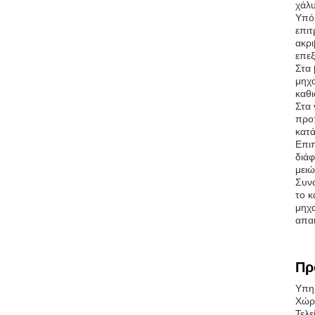
χάλυ
Υπό 
επιτ
ακρι
επεξ
Στα 
μηχα
καθι
Στα 
προπ
κατά
Επιπ
διάφ
μειώ
Συνο
το κ
μηχα
απαι
Πρ
Υπηρ
Χώρ
Τελε