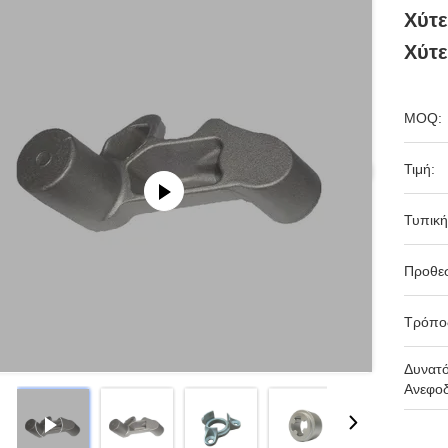
Χύτ
Χύτε
MOQ:
Τιμή:
Τυπική
Προθε
Τρόπο
Δυνατ
Ανεφοδ