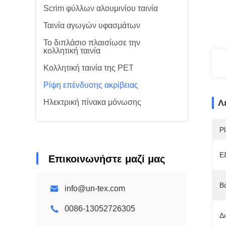
Scrim φύλλων αλουμινίου ταινία
Ταινία αγωγών υφασμάτων
Το διπλάσιο πλαισίωσε την
κολλητική ταινία
Κολλητική ταινία της PET
Ρίψη επένδυσης ακρίβειας
Ηλεκτρική πίνακα μόνωσης
Λ
Pl
Ε
Επικοινωνήστε μαζί μας
Β
info@un-tex.com
0086-13052726305
Δι