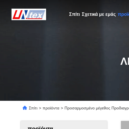
Σπίτι
Σχετικά με εμάς
προϊ
Λ
Σπίτι
>
προϊόντα
>
Προσαρμοσμένο μέγεθος Προδιαγρα
προϊόντα