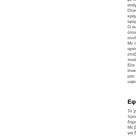
ανάγ
Όταν
κράμ
εφα
Ο αν
όπου
συνδ
Με τ
αρισ
επεξ
ποιό
Είτε
Inve
μας 
ωφελ
Εφ
Το χ
προσ
δημι
Με β
για 