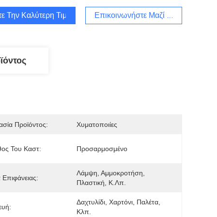
τε Την Καλύτερη Τιμή
Επικοινωνήστε Μαζί Μας
ϊόντος
σία Προϊόντος:
Χυματοποιίες
ος Του Καστ:
Προσαρμοσμένο
Λάμψη, Αμμοκροτήση, 
α Επιφάνειας:
Πλαστική, Κ.λπ.
Δαχτυλίδι, Χαρτόνι, Παλέτα, 
ευή:
Κλπ.