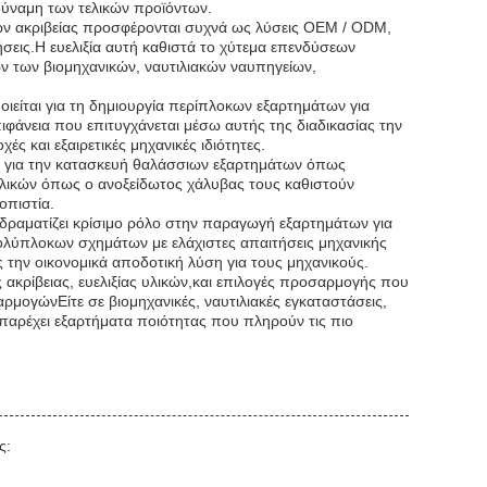
 δύναμη των τελικών προϊόντων.
εων ακριβείας προσφέρονται συχνά ως λύσεις OEM / ODM,
σεις.Η ευελιξία αυτή καθιστά το χύτεμα επενδύσεων
ν των βιομηχανικών, ναυτιλιακών ναυπηγείων,
ιείται για τη δημιουργία περίπλοκων εξαρτημάτων για
πιφάνεια που επιτυγχάνεται μέσω αυτής της διαδικασίας την
ς και εξαιρετικές μηχανικές ιδιότητες.
ως για την κατασκευή θαλάσσιων εξαρτημάτων όπως
 υλικών όπως ο ανοξείδωτος χάλυβας τους καθιστούν
οπιστία.
αδραματίζει κρίσιμο ρόλο στην παραγωγή εξαρτημάτων για
ολύπλοκων σχημάτων με ελάχιστες απαιτήσεις μηχανικής
 την οικονομικά αποδοτική λύση για τους μηχανικούς.
ακρίβειας, ευελιξίας υλικών,και επιλογές προσαρμογής που
ρμογώνΕίτε σε βιομηχανικές, ναυτιλιακές εγκαταστάσεις,
ς παρέχει εξαρτήματα ποιότητας που πληρούν τις πιο
ς: