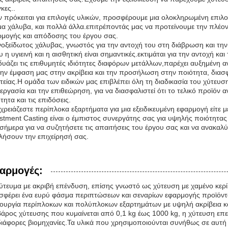
κες..
 πρόκειται για επιλογές υλικών, προσφέρουμε μια ολοκληρωμένη επιλ
α χάλυβα, και πολλά άλλα.επιτρέποντάς μας να προτείνουμε την πλέον 
ρμογής και απόδοσης του έργου σας.
οξείδωτος χάλυβας, γνωστός για την αντοχή του στη διάβρωση και την 
 η υγιεινή και η αισθητική είναι σημαντικές.εκτιμάται για την αντοχή 
υάζει τις επιθυμητές ιδιότητες διαφόρων μετάλλων,παρέχει αυξημένη α
ην έμφαση μας στην ακρίβεια και την προσήλωση στην ποιότητα, διασφ
τείας.Η ομάδα των ειδικών μας επιβλέπει όλη τη διαδικασία του χύτευση
εργασία και την επιθεώρηση, για να διασφαλιστεί ότι το τελικό προϊόν
τητα και τις επιδόσεις.
 χρειάζεστε περίπλοκα εξαρτήματα για μια εξειδικευμένη εφαρμογή είτε
stment Casting είναι ο έμπιστος συνεργάτης σας για υψηλής ποιότητας
σήμερα για να συζητήσετε τις απαιτήσεις του έργου σας και να ανακαλ
ήσουν την επιχείρησή σας.
αρμογές:
ύτευμα με ακριβή επένδυση, επίσης γνωστό ως χύτευση με χαμένο κερί
φέρει ένα ευρύ φάσμα περιπτώσεων και σεναρίων εφαρμογής προϊόντω
ουργία περίπλοκων και πολύπλοκων εξαρτημάτων με υψηλή ακρίβεια κ
άρος χύτευσης που κυμαίνεται από 0,1 kg έως 1000 kg, η χύτευση επ
διάφορες βιομηχανίες.Τα υλικά που χρησιμοποιούνται συνήθως σε αυτή