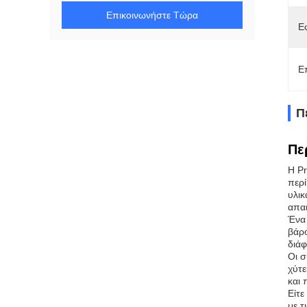
Επικοινωνήστε Τώρα
Ε
Ε
Π
Πε
Η Pr
περί
υλικ
απαι
Ένα 
βάρο
διάφ
Οι σ
χύτε
και 
Είτε
με τ