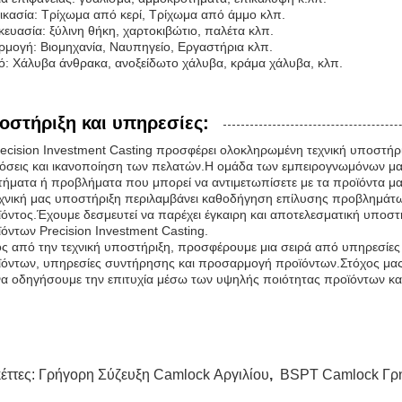
ικασία: Τρίχωμα από κερί, Τρίχωμα από άμμο κλπ.
ευασία: ξύλινη θήκη, χαρτοκιβώτιο, παλέτα κλπ.
μογή: Βιομηχανία, Ναυπηγείο, Εργαστήρια κλπ.
ό: Χάλυβα άνθρακα, ανοξείδωτο χάλυβα, κράμα χάλυβα, κλπ.
οστήριξη και υπηρεσίες:
ecision Investment Casting προσφέρει ολοκληρωμένη τεχνική υποστήριξ
όσεις και ικανοποίηση των πελατών.Η ομάδα των εμπειρογνωμόνων μας
ήματα ή προβλήματα που μπορεί να αντιμετωπίσετε με τα προϊόντα μα
χνική μας υποστήριξη περιλαμβάνει καθοδήγηση επίλυσης προβλημάτω
όντος.Έχουμε δεσμευτεί να παρέχει έγκαιρη και αποτελεσματική υποστ
όντων Precision Investment Casting.
ς από την τεχνική υποστήριξη, προσφέρουμε μια σειρά από υπηρεσίες
όντων, υπηρεσίες συντήρησης και προσαρμογή προϊόντων.Στόχος μας 
να οδηγήσουμε την επιτυχία μέσω των υψηλής ποιότητας προϊόντων κα
κέττες:
Γρήγορη Σύζευξη Camlock Αργιλίου
,
BSPT Camlock Γρή