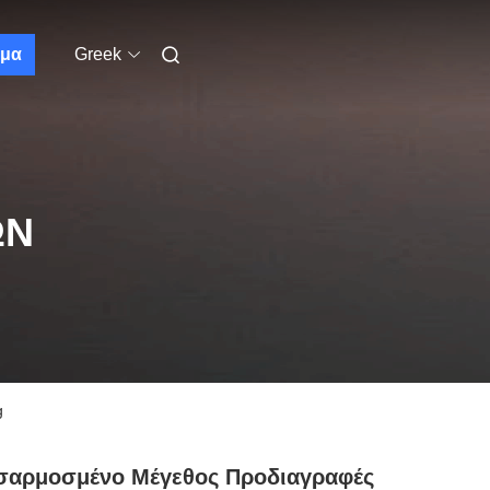
μα
Greek
ΩΝ
g
σαρμοσμένο Μέγεθος Προδιαγραφές