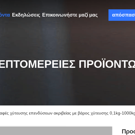
όντα
Εκδηλώσεις
Επικοινωνήστε μαζί μας
απόσπασ
ΕΠΤΟΜΈΡΕΙΕΣ ΠΡΟΪΌΝΤ
φές χύτευσης επενδύσεων ακριβείας με βάρος χύτευσης 0,1kg-1000k
Προ