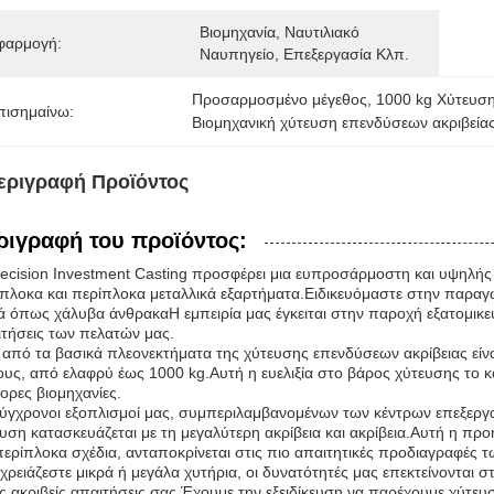
Βιομηχανία, Ναυτιλιακό 
φαρμογή:
Ναυπηγείο, Επεξεργασία Κλπ.
Προσαρμοσμένο μέγεθος
, 
1000 kg Χύτευση
πισημαίνω:
Βιομηχανική χύτευση επενδύσεων ακριβεία
εριγραφή Προϊόντος
ριγραφή του προϊόντος:
ecision Investment Casting προσφέρει μια ευπροσάρμοστη και υψηλής
πλοκα και περίπλοκα μεταλλικά εξαρτήματα.Ειδικευόμαστε στην παραγ
ά όπως χάλυβα άνθρακαΗ εμπειρία μας έγκειται στην παροχή εξατομικ
τήσεις των πελατών μας.
από τα βασικά πλεονεκτήματα της χύτευσης επενδύσεων ακρίβειας είνα
υς, από ελαφρύ έως 1000 kg.Αυτή η ευελιξία στο βάρος χύτευσης το κ
ορες βιομηχανίες.
ύγχρονοι εξοπλισμοί μας, συμπεριλαμβανομένων των κέντρων επεξεργ
υση κατασκευάζεται με τη μεγαλύτερη ακρίβεια και ακρίβεια.Αυτή η πρ
περίπλοκα σχέδια, ανταποκρίνεται στις πιο απαιτητικές προδιαγραφές 
 χρειάζεστε μικρά ή μεγάλα χυτήρια, οι δυνατότητές μας επεκτείνονται
ις ακριβείς απαιτήσεις σας.Έχουμε την εξειδίκευση να παρέχουμε χύτευ