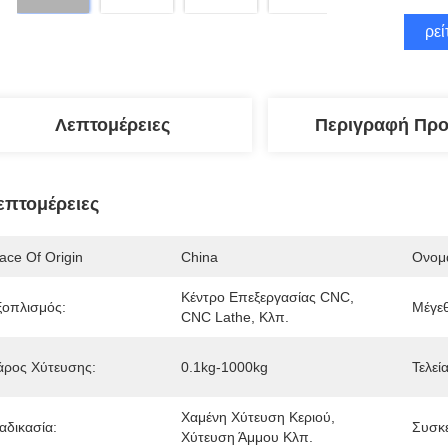
Βρεί
Λεπτομέρειες
Περιγραφή Προ
επτομέρειες
ace Of Origin
China
Ονομα
Κέντρο Επεξεργασίας CNC, 
ξοπλισμός:
Μέγεθ
CNC Lathe, Κλπ.
άρος Χύτευσης:
0.1kg-1000kg
Τελεί
Χαμένη Χύτευση Κεριού, 
αδικασία:
Συσκ
Χύτευση Άμμου Κλπ.