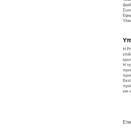
Διαδ
Συσκ
Εφαρ
Υλικ
Υπ
Η Pr
επιδ
ερωτ
Η τε
προϊ
προϊ
Εκτό
προϊ
και 
Ετι