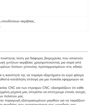
 επενδύσεων ακριβείας
, 
ς
 ποιότητας λύση για διάφορες βιομηχανίες που απαιτούν
ωγή χυτήτων ακριβείας χρησιμοποιώντας μια σειρά από
ευμένων λύσεων χύτευσης προσαρμοσμένων στις ειδικές
ι η ικανότητά της να παράγει εξαρτήματα σε ευρύ φάσμα
αθιστά κατάλληλη επιλογή για μια ποικιλία εφαρμογών σε
ασίας CNC και των στροφών CNC, εξασφαλίζουν ότι κάθε
οηγμένη μηχανή μας επιτρέπει να επιτύχουμε στενές ανοχές
των πελατών μας.
 στην παραγωγή εξατομικευμένων μεγεθών για να ταιριάζουν
ση ακριβείας που ανταποκρίνεται στις μοναδικές σας