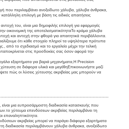
ογή που περιλαμβάνει ανοξείδωτο χάλυβα, χάλυβα άνθρακα,
κατάλληλη επιλογή με βάση τις ειδικές απαιτήσεις
αντοχή του, είναι μια δημοφιλής επιλογή για εφαρμογές
και την οικονομική της αποτελεσματικότηταΤο κράμα χάλυβα
ντοχή και αντοχή στην φθορά για απαιτητικά περιβάλλοντα.
αλίζουμε ότι κάθε στοιχείο πληροί τα υψηλότερα πρότυπα
ς., από το σχεδιασμό και το εργαλείο μέχρι την τελική
 ανταποκρίνεται στις προσδοκίες σας όσον αφορά την
 μεγάλα εξαρτήματα για βαριά μηχανήματα,Η Precision
 χύτευση σε διάφορα υλικά και μεγέθηΕπικοινωνήστε μαζί
ύψετε πώς οι λύσεις χύτευσης ακριβείας μας μπορούν να
, είναι μια ευπροσάρμοστη διαδικασία κατασκευής που
ν.το χύτευμα επενδύσεων ακριβείας περιλαμβάνει τη
αι επαναληπτικότητα.
ενδύσεων ακριβείας μπορεί να παράγει διάφορα εξαρτήματα
 τη διαδικασία περιλαμβάνουν χάλυβα άνθρακα, ανοξείδωτο