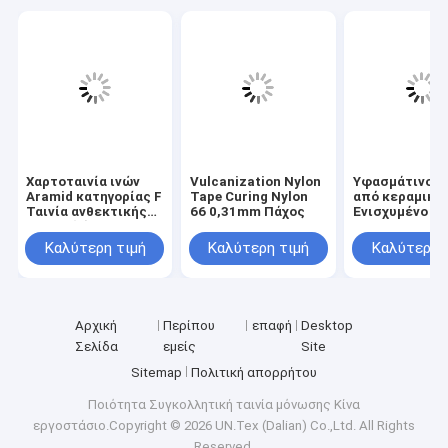
Χαρτοταινία ινών
Vulcanization Nylon
Υφασμάτινο σ
Aramid κατηγορίας F
Tape Curing Nylon
από κεραμικές
Ταινία ανθεκτικής
66 0,31mm Πάχος
Ενισχυμένο π
σε υψηλές
2~5mm
θερμοκρασίες
Καλύτερη τιμή
Καλύτερη τιμή
Καλύτερη 
Αρχική
Περίπου
επαφή
Desktop
Σελίδα
εμείς
Site
Sitemap
Πολιτική απορρήτου
Ποιότητα
Συγκολλητική ταινία μόνωσης
Κίνα
εργοστάσιο.Copyright © 2026 UN.Tex (Dalian) Co.,Ltd. All Rights
Reserved.