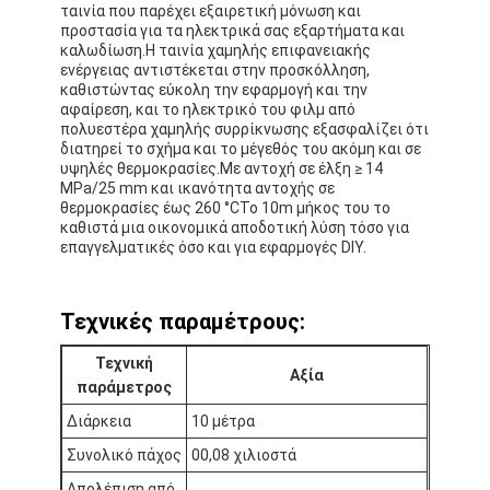
ταινία που παρέχει εξαιρετική μόνωση και
προστασία για τα ηλεκτρικά σας εξαρτήματα και
καλωδίωση.Η ταινία χαμηλής επιφανειακής
ενέργειας αντιστέκεται στην προσκόλληση,
καθιστώντας εύκολη την εφαρμογή και την
αφαίρεση, και το ηλεκτρικό του φιλμ από
πολυεστέρα χαμηλής συρρίκνωσης εξασφαλίζει ότι
διατηρεί το σχήμα και το μέγεθός του ακόμη και σε
υψηλές θερμοκρασίες.Με αντοχή σε έλξη ≥ 14
MPa/25 mm και ικανότητα αντοχής σε
θερμοκρασίες έως 260 °CΤο 10m μήκος του το
καθιστά μια οικονομικά αποδοτική λύση τόσο για
επαγγελματικές όσο και για εφαρμογές DIY.
Τεχνικές παραμέτρους:
Τεχνική
Σπίτι
Αξία
παράμετρος
Προϊόντα
Διάρκεια
10 μέτρα
Συνολικό πάχος
00,08 χιλιοστά
Περίπου εμείς
Απολέπιση από