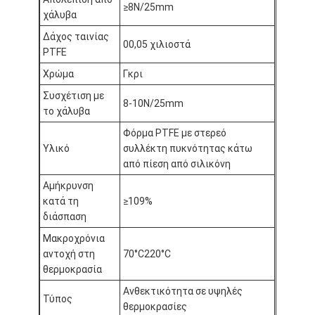
≥8N/25mm
Γύρος εργοστασίων
χάλυβα
Δάχος ταινίας
Ποιοτικός έλεγχος
00,05 χιλιοστά
PTFE
Χρώμα
Γκρι
Μας ελάτε σε επαφή με
Συσχέτιση με
8-10N/25mm
το χάλυβα
Φόρμα PTFE με στερεό
Συγκολλητική ταινία μόνωσης
Υλικό
συλλέκτη πυκνότητας κάτω
από πίεση από σιλικόνη
Ταινία μόνωσης υφασμάτων γυαλιού
Αμήκρυνση
Ανθεκτική στη θερμότητα ταινία μόνωσης
κατά τη
≥109%
διάσπαση
Κολλητική ταινία υφασμάτων γυαλιού
Μακροχρόνια
αντοχή στη
70°C220°C
Κολλητική ταινία ταινιών Polyimide
θερμοκρασία
Ανθεκτικότητα σε υψηλές
Κολλητική ταινία φύλλων αλουμινίου αργιλίου
Τύπος
θερμοκρασίες