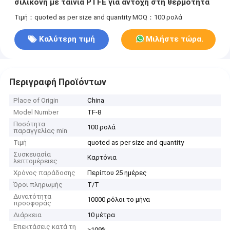
σιλικόνη με ταινία PTFE για αντοχή στη θερμότητα
Τιμή：quoted as per size and quantity
MOQ：100 ρολά
Καλύτερη τιμή
Μιλήστε τώρα.
Περιγραφή Προϊόντων
Place of Origin
China
Model Number
TF-8
Ποσότητα
100 ρολά
παραγγελίας min
Τιμή
quoted as per size and quantity
Συσκευασία
Καρτόνια
λεπτομέρειες
Χρόνος παράδοσης
Περίπου 25 ημέρες
Όροι πληρωμής
Τ/Τ
Δυνατότητα
10000 ρόλοι το μήνα
προσφοράς
Διάρκεια
10 μέτρα
Επεκτάσεις κατά τη
≥109%