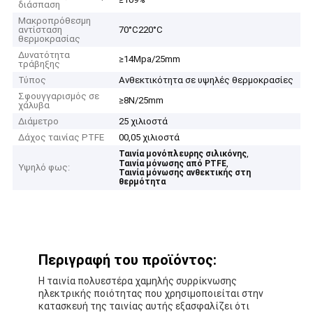
διάσπαση
Μακροπρόθεσμη
αντίσταση
70°C220°C
θερμοκρασίας
Δυνατότητα
≥14Mpa/25mm
τράβηξης
Τύπος
Ανθεκτικότητα σε υψηλές θερμοκρασίες
Σφουγγαρισμός σε
≥8N/25mm
χάλυβα
Διάμετρο
25 χιλιοστά
Δάχος ταινίας PTFE
00,05 χιλιοστά
,
Ταινία μονόπλευρης σιλικόνης
,
Ταινία μόνωσης από PTFE
Υψηλό φως:
Ταινία μόνωσης ανθεκτικής στη
θερμότητα
Περιγραφή του προϊόντος:
Η ταινία πολυεστέρα χαμηλής συρρίκνωσης
ηλεκτρικής ποιότητας που χρησιμοποιείται στην
κατασκευή της ταινίας αυτής εξασφαλίζει ότι