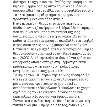
διατηρεί το σχήμα και το μέγεθός της ακόμη και σε
υψηλές θερμοκρασίες.Αυτό σημαίνει ότι δεν θα
συρρικνωθεί ή να στρεβλώσει., διασφαλίζοντας ότι
τα ηλεκτρικά σας εξαρτήματα παραμένουν
προστατευμένα ανά πάσα στιγμή.
Η ανθεκτική στη θερμότητα μονωτική ταινία
διαθέτει αντοχή σε έμφαση ≥ 14Mpa/25mm, πράγμα
που σημαίνει ότι μπορεί να αντέξει ισχυρές
δυνάμεις χωρίς να σκιστεί ή να σπάσει.Αυτό το
καθιστά ιδανικό για χρήση σε περιβάλλοντα υψηλού
στρες όπου άλλες ταινίες μπορεί να αποτύχουν.
Η ταινία αυτή έχει σχεδιαστεί για αντοχή σε υψηλές
θερμοκρασίες και μπορεί να αντέξει θερμοκρασίες
έως 260°C. Αυτό την καθιστά ιδανική για χρήση σε
εφαρμογές όπου η αντοχή στη θερμότητα είναι
κρίσιμη,όπως στην ηλεκτρική καλωδίωση,
κινητήρες και μετασχηματιστές.
Το μήκος των 10 μέτρων της ταινίας εξασφαλίζει
ότι έχετε αρκετή ταινία για να ολοκληρώσετε το
μονωτικό σας έργο χωρίς να χρειαστεί να
αγοράσετε επιπλέον ρόλους.Ο εύκολος στη χρήση
σχεδιασμός του το καθιστά ιδανικό τόσο για
επαγγελματικές όσο και για εφαρμογές DIY.
Συνοπτικά, η ανθεκτική στη θερμότητα μονωτική
ταινία είναι μια υψηλής ποιότητας, ανθεκτική