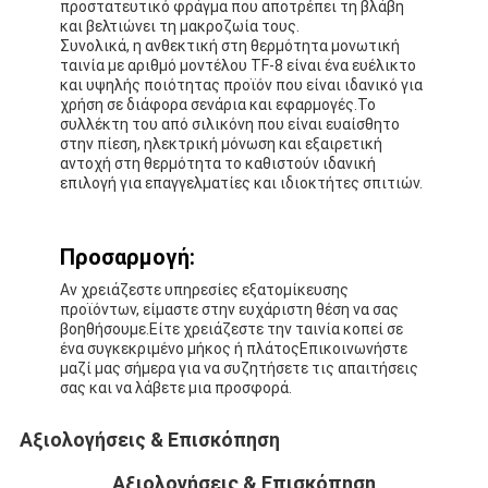
προστατευτικό φράγμα που αποτρέπει τη βλάβη
και βελτιώνει τη μακροζωία τους.
Συνολικά, η ανθεκτική στη θερμότητα μονωτική
ταινία με αριθμό μοντέλου TF-8 είναι ένα ευέλικτο
και υψηλής ποιότητας προϊόν που είναι ιδανικό για
χρήση σε διάφορα σενάρια και εφαρμογές.Το
συλλέκτη του από σιλικόνη που είναι ευαίσθητο
στην πίεση, ηλεκτρική μόνωση και εξαιρετική
αντοχή στη θερμότητα το καθιστούν ιδανική
επιλογή για επαγγελματίες και ιδιοκτήτες σπιτιών.
Προσαρμογή:
Αν χρειάζεστε υπηρεσίες εξατομίκευσης
προϊόντων, είμαστε στην ευχάριστη θέση να σας
βοηθήσουμε.Είτε χρειάζεστε την ταινία κοπεί σε
ένα συγκεκριμένο μήκος ή πλάτοςΕπικοινωνήστε
μαζί μας σήμερα για να συζητήσετε τις απαιτήσεις
σας και να λάβετε μια προσφορά.
Αξιολογήσεις & Επισκόπηση
Αξιολογήσεις & Επισκόπηση