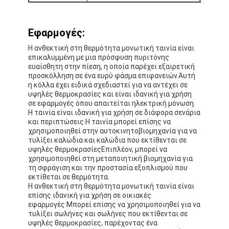
Ταινία υφασμάτων γυαλιού φύλλων αλουμινίου αργιλίου
Αντιμέτωπο φύλλο αλουμινίου έγγραφο της Kraft
Εφαρμογές:
Η ανθεκτική στη θερμότητα μονωτική ταινία είναι
Ύφασμα φίμπεργκλας φύλλων αλουμινίου αργιλίου
επικαλυμμένη με μια πρόσφυση πυριτόνης
ευαίσθητη στην πίεση, η οποία παρέχει εξαιρετική
Scrim φύλλων αλουμινίου ταινία
προσκόλληση σε ένα ευρύ φάσμα επιφανειών.Αυτή
η κόλλα έχει ειδικά σχεδιαστεί για να αντέχει σε
υψηλές θερμοκρασίες και είναι ιδανική για χρήση
Ταινία αγωγών υφασμάτων
σε εφαρμογές όπου απαιτείται ηλεκτρική μόνωση.
Η ταινία είναι ιδανική για χρήση σε διάφορα σενάρια
Το διπλάσιο πλαισίωσε την κολλητική ταινία
και περιπτώσεις.Η ταινία μπορεί επίσης να
χρησιμοποιηθεί στην αυτοκινητοβιομηχανία για να
τυλίξει καλώδια και καλώδια που εκτίθενται σε
Κολλητική ταινία της PET
υψηλές θερμοκρασίεςΕπιπλέον, μπορεί να
χρησιμοποιηθεί στη μεταποιητική βιομηχανία για
Ρίψη επένδυσης ακρίβειας
τη σφράγιση και την προστασία εξοπλισμού που
εκτίθεται σε θερμότητα.
Η ανθεκτική στη θερμότητα μονωτική ταινία είναι
Ηλεκτρική πίνακα μόνωσης
επίσης ιδανική για χρήση σε οικιακές
εφαρμογές.Μπορεί επίσης να χρησιμοποιηθεί για να
τυλίξει σωλήνες και σωλήνες που εκτίθενται σε
υψηλές θερμοκρασίες, παρέχοντας ένα