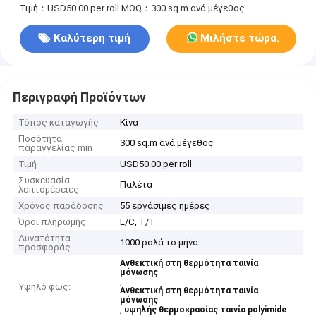
Τιμή：USD50.00 per roll
MOQ：300 sq.m ανά μέγεθος
Καλύτερη τιμή
Μιλήστε τώρα.
Περιγραφή Προϊόντων
Τόπος καταγωγής
Κίνα
Ποσότητα
300 sq.m ανά μέγεθος
παραγγελίας min
Τιμή
USD50.00 per roll
Συσκευασία
Παλέτα
λεπτομέρειες
Χρόνος παράδοσης
55 εργάσιμες ημέρες
Όροι πληρωμής
L/C, T/T
Δυνατότητα
1000 ρολά το μήνα
προσφοράς
Ανθεκτική στη θερμότητα ταινία
μόνωσης
,
Υψηλό φως:
Ανθεκτική στη θερμότητα ταινία
μόνωσης
,
υψηλής θερμοκρασίας ταινία polyimide