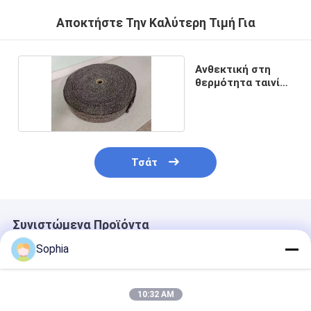
Ταινία υφασμάτων γυαλιού φύλλων αλουμινίου αργιλίου
Αποκτήστε Την Καλύτερη Τιμή Για
Αντιμέτωπο φύλλο αλουμινίου έγγραφο της Kraft
Ανθεκτική στη
Ύφασμα φίμπεργκλας φύλλων αλουμινίου αργιλίου
θερμότητα ταινία
μόνωσης
Scrim φύλλων αλουμινίου ταινία
Ταινία αγωγών υφασμάτων
Το διπλάσιο πλαισίωσε την κολλητική ταινία
Τσάτ
Κολλητική ταινία της PET
Ρίψη επένδυσης ακρίβειας
Συνιστώμενα Προϊόντα
Sophia
Ηλεκτρική πίνακα μόνωσης
10:32 AM