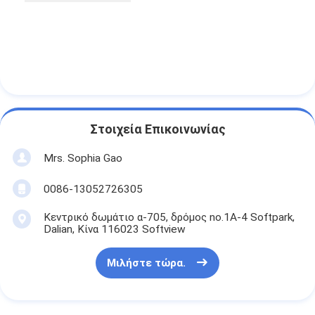
Γύρος εργοστασίων
Ποιοτικός έλεγχος
Μας ελάτε σε επαφή με
Στοιχεία Επικοινωνίας
Συγκολλητική ταινία μόνωσης
Mrs. Sophia Gao
Ταινία μόνωσης υφασμάτων γυαλιού
0086-13052726305
Ανθεκτική στη θερμότητα ταινία μόνωσης
Κεντρικό δωμάτιο α-705, δρόμος no.1A-4 Softpark,
Dalian, Κίνα 116023 Softview
Κολλητική ταινία υφασμάτων γυαλιού
Κολλητική ταινία ταινιών Polyimide
Μιλήστε τώρα.
Κολλητική ταινία φύλλων αλουμινίου αργιλίου