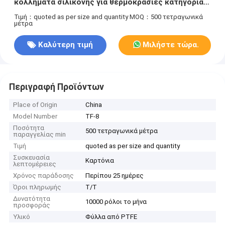
κολλήματα σιλικόνης για θερμοκρασίες κατηγορίας
H
Τιμή：quoted as per size and quantity
MOQ：500 τετραγωνικά
μέτρα
Καλύτερη τιμή
Μιλήστε τώρα.
Περιγραφή Προϊόντων
Place of Origin
China
Model Number
TF-8
Ποσότητα
500 τετραγωνικά μέτρα
παραγγελίας min
Τιμή
quoted as per size and quantity
Συσκευασία
Καρτόνια
λεπτομέρειες
Χρόνος παράδοσης
Περίπου 25 ημέρες
Όροι πληρωμής
Τ/Τ
Δυνατότητα
10000 ρόλοι το μήνα
προσφοράς
Υλικό
Φύλλα από PTFE