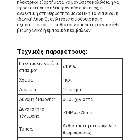
ηλεκτρικά εξαρτήματα, να μονώσετε καλώδια ή να
προστατεύσετε ηλεκτρονικές συσκευές, η
ανθεκτική στη θερμότητα μονωτική ταινία είναι η
ιδανική λύση.Οι ανώτερες επιδόσεις και η
αξιοπιστία του το καθιστούν απαραίτητο για κάθε
βιομηχανικό ή εμπορικό περιβάλλον.
Τεχνικές παραμέτρους:
Επεκτάσεις κατά το
≥109%
σπάσιμο:
Χρώμα:
Γκρι
Διάρκεια:
10 μέτρα
Δύναμη διαμονής:
00,05 χιλιοστά
Σπίτι
Δυνατότητα
≥14Mpa/25mm
τέντωσης:
Προϊόντα
Ανθεκτικότητα σε υψηλές
Τύπος:
Περίπου εμείς
θερμοκρασίες