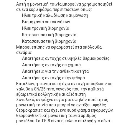
Ταινία υφασμάτων γυαλιού φύλλων αλουμινίου αργιλίου
Αυτή η μονωτική ταινία μπορεί να χρησιμοποιηθεί
σε ένα ευρύ φάσμα περιπτώσεων, όπως:
Ηλεκτρική καλωδίωση και μόνωση
Αντιμέτωπο φύλλο αλουμινίου έγγραφο της Kraft
Βιομηχανία αυτοκινήτων
Ηλεκτρονική βιομηχανία
Ύφασμα φίμπεργκλας φύλλων αλουμινίου αργιλίου
Κατασκευαστική βιομηχανία
Κατασκευαστική βιομηχανία
Scrim φύλλων αλουμινίου ταινία
Μπορεί επίσης να εφαρμοστεί στα ακόλουθα
σενάρια:
Ταινία αγωγών υφασμάτων
Απαιτήσεις αντοχής σε υψηλές θερμοκρασίες
Απαιτήσεις αντοχής σε χημικά
Το διπλάσιο πλαισίωσε την κολλητική ταινία
Απαιτήσεις για την ανθεκτικότητα
Απαιτήσεις αντοχής στην φθορά
Κολλητική ταινία της PET
Επιπλέον, η ταινία αυτή έχει αντοχή απόσβεσης σε
χάλυβα ≥ 8N/25 mm, γεγονός που την καθιστά
εξαιρετικά κολλητική και αξιόπιστη.
Ρίψη επένδυσης ακρίβειας
Συνολικά, αν ψάχνετε για μια υψηλής ποιότητας
μονωτική ταινία που μπορεί να αντέξει υψηλές
Ηλεκτρική πίνακα μόνωσης
θερμοκρασίες και έχει ένα ευρύ φάσμα εφαρμογών,
θερμοανθεκτική μονωτική ταινία αριθμός
μοντέλου:Το TF-8 είναι η τέλεια επιλογή για σένα..