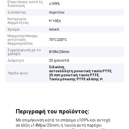
Επεκτάσεις κατά τη
≥109%
διάσπαση
Συλλέκτης
πυριτίου
Κατηγορία
Η τάξη
θερμότητας
Χρώμα
λευκό
Μακροπρόθεσμη
αντίσταση
70°C220°C
θερμοκρασίας
Συμμόρφωση με το
810N/25mm
χάλυβα
Διάμετρο
25 χιλιοστά
,
Σιλικόνη
,
αυτοκόλλητη μονωτική ταινία PTFE
Υψηλό φως:
,
25 mm μονωτική ταινία PTFE
Ταινία μόνωσης PTFE κλάσης H
Περιγραφή του προϊόντος:
Με επιμήκυνση κατά το σπάσιμο ≥109% και αντοχή
σε έλξη ≥14Mpa/25mm, η ταινία αυτή παρέχει