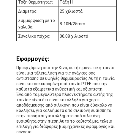
Τάξη θερμότητας:
Τάξη H
Γύρος εργοστασίων
Διάμετρο:
25 χιλιοστά
Ποιοτικός έλεγχος
Συμμόρφωση με το
8-10N/25mm
χάλυβα:
Μας ελάτε σε επαφή με
Συνολικό πάχος:
00,08 χιλιοστά
Εφαρμογές:
Συγκολλητική ταινία μόνωσης
Προερχόμενη από την Κίνα, αυτή η μονωτική ταινία
Ταινία μόνωσης υφασμάτων γυαλιού
είναι μια τέλεια λύση για τις ανάγκες σας
αντίστασης σε υψηλές θερμοκρασίες.Αυτή η ταινία
είναι κατασκευασμένη από ταινία PTFE που την
Ανθεκτική στη θερμότητα ταινία μόνωσης
καθιστά εξαιρετικά ανθεκτική και αξιόπιστη.
Ένα από τα μεγαλύτερα πλεονεκτήματα αυτής της
Κολλητική ταινία υφασμάτων γυαλιού
ταινίας είναι ότι είναι κατάλληλο για χαρτί
αποδέσμευσης από σιλικόνη που είναι δύσκολο να
Κολλητική ταινία ταινιών Polyimide
κολλήσει, για κολλήματα από σιλικόνη ευαίσθητα
στην πίεση και για κολλήματα από σιλικόνη
ευαίσθητα στην πίεση.Αυτό το καθιστά μια τέλεια
Κολλητική ταινία φύλλων αλουμινίου αργιλίου
επιλογή για διάφορες βιομηχανικές εφαρμογές και
σενάρια.