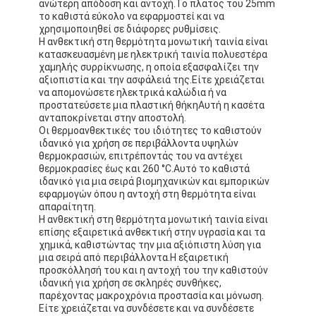
ανώτερη απόδοση και αντοχή.Το πλάτος του 25mm
το καθιστά εύκολο να εφαρμοστεί και να
χρησιμοποιηθεί σε διάφορες ρυθμίσεις.
Η ανθεκτική στη θερμότητα μονωτική ταινία είναι
κατασκευασμένη με ηλεκτρική ταινία πολυεστέρα
χαμηλής συρρίκνωσης, η οποία εξασφαλίζει την
αξιοπιστία και την ασφάλειά της.Είτε χρειάζεται
να απομονώσετε ηλεκτρικά καλώδια ή να
προστατεύσετε μια πλαστική θήκηΑυτή η κασέτα
ανταποκρίνεται στην αποστολή.
Οι θερμοανθεκτικές του ιδιότητες το καθιστούν
ιδανικό για χρήση σε περιβάλλοντα υψηλών
θερμοκρασιών, επιτρέποντάς του να αντέχει
θερμοκρασίες έως και 260 °C.Αυτό το καθιστά
ιδανικό για μια σειρά βιομηχανικών και εμπορικών
εφαρμογών όπου η αντοχή στη θερμότητα είναι
απαραίτητη.
Η ανθεκτική στη θερμότητα μονωτική ταινία είναι
επίσης εξαιρετικά ανθεκτική στην υγρασία και τα
χημικά, καθιστώντας την μια αξιόπιστη λύση για
μια σειρά από περιβάλλοντα.Η εξαιρετική
προσκόλλησή του και η αντοχή του την καθιστούν
ιδανική για χρήση σε σκληρές συνθήκες,
παρέχοντας μακροχρόνια προστασία και μόνωση.
Είτε χρειάζεται να συνδέσετε και να συνδέσετε