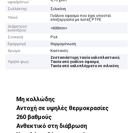
υφασμάτων
Συλλέκτης
Σιλικόνη
Γυάλινο ύφασμα που έχει υποστεί
Υλικό
επεξεργασία με λατέξ PTFE
Διάμετρος
<600mm>
κυλίνδρου
Συσκευή
Ρολ
Εφαρμογή
Θερμομόνωση
Χρώμα
Καστανός
,
Ζεστασιάστερη ταινία υαλοπλαστικού
Υψηλό φως:
,
Ταινία από γυάλινο ύφασμα
Ταινία από υαλοπλέγματα σε σιλικόνη
Μη κολλώδης
Αντοχή σε υψηλές θερμοκρασίες
260 βαθμούς
Ανθεκτικό στη διάβρωση