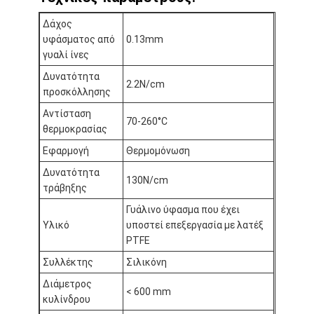
Γύρος εργοστασίων
Δάχος
υφάσματος από
0.13mm
Ποιοτικός έλεγχος
γυαλί ίνες
Μας ελάτε σε επαφή με
Δυνατότητα
2.2N/cm
προσκόλλησης
Αντίσταση
70-260°C
θερμοκρασίας
Συγκολλητική ταινία μόνωσης
Εφαρμογή
Θερμομόνωση
Ταινία μόνωσης υφασμάτων γυαλιού
Δυνατότητα
130N/cm
τράβηξης
Ανθεκτική στη θερμότητα ταινία μόνωσης
Γυάλινο ύφασμα που έχει
Υλικό
υποστεί επεξεργασία με λατέξ
Κολλητική ταινία υφασμάτων γυαλιού
PTFE
Κολλητική ταινία ταινιών Polyimide
Συλλέκτης
Σιλικόνη
Διάμετρος
Κολλητική ταινία φύλλων αλουμινίου αργιλίου
< 600 mm
κυλίνδρου