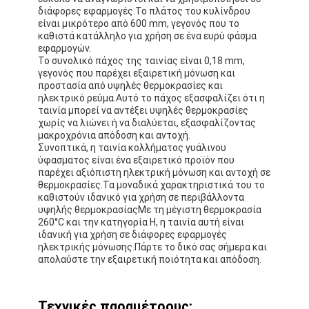
διάφορες εφαρμογές.Το πλάτος του κυλίνδρου
είναι μικρότερο από 600 mm, γεγονός που το
καθιστά κατάλληλο για χρήση σε ένα ευρύ φάσμα
εφαρμογών.
Το συνολικό πάχος της ταινίας είναι 0,18 mm,
γεγονός που παρέχει εξαιρετική μόνωση και
προστασία από υψηλές θερμοκρασίες και
ηλεκτρικό ρεύμα.Αυτό το πάχος εξασφαλίζει ότι η
ταινία μπορεί να αντέξει υψηλές θερμοκρασίες
χωρίς να λιώνει ή να διαλύεται, εξασφαλίζοντας
μακροχρόνια απόδοση και αντοχή.
Συνοπτικά, η ταινία κολλήματος γυάλινου
ύφασματος είναι ένα εξαιρετικό προϊόν που
παρέχει αξιόπιστη ηλεκτρική μόνωση και αντοχή σε
θερμοκρασίες.Τα μοναδικά χαρακτηριστικά του το
καθιστούν ιδανικό για χρήση σε περιβάλλοντα
υψηλής θερμοκρασίαςΜε τη μέγιστη θερμοκρασία
260°C και την κατηγορία H, η ταινία αυτή είναι
Σπίτι
ιδανική για χρήση σε διάφορες εφαρμογές
ηλεκτρικής μόνωσης.Πάρτε το δικό σας σήμερα και
απολαύστε την εξαιρετική ποιότητα και απόδοση.
Προϊόντα
Περίπου εμείς
Τεχνικές παραμέτρους: