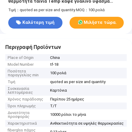
θερμότητα ταινία Temp καφέ γυάλινο ύφασμα
ταινία
Τιμή：quoted as per size and quantity
MOQ：100 ρολά
Καλύτερη τιμή
Μιλήστε τώρα.
Περιγραφή Προϊόντων
Place of Origin
China
Model Number
tf-18
Ποσότητα
100 ρολά
παραγγελίας min
Τιμή
quoted as per size and quantity
Συσκευασία
Καρτόνια
λεπτομέρειες
Χρόνος παράδοσης
Περίπου 25 ημέρες
Όροι πληρωμής
Τ/Τ
Δυνατότητα
10000 ρόλοι το μήνα
προσφοράς
Χαρακτηριστικά
Ανθεκτικότητα σε υψηλές θερμοκρασίες
fiberglss πάχος
0,13 χλστ