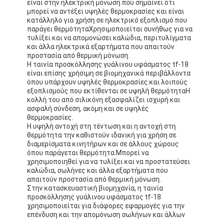
είναι στην ηλεκτρική μόνωση.που σημαίνει ότι
μπορεί να αντέξει υψηλές θερμοκρασίες και είναι
κατάλληλο για χρήση σε ηλεκτρικό εξοπλισμό που
παράγει θερμότηταΧρησιμοποιείται συνήθως για να
τυλίξει και να απομονώσει καλώδια, περιτυλίγματα
και άλλα ηλεκτρικά εξαρτήματα που απαιτούν
προστασία από θερμική μόνωση.
Η ταινία προσκόλλησης γυάλινου υφάσματος tf-18
είναι επίσης χρήσιμη σε βιομηχανικά περιβάλλοντα
όπου υπάρχουν υψηλές θερμοκρασίες.και λοιπούς
εξοπλισμούς που εκτίθενται σε υψηλή θερμότηταΗ
κολλή του από σιλικόνη εξασφαλίζει ισχυρή και
ασφαλή σύνδεση, ακόμη και σε υψηλές
θερμοκρασίες.
Η υψηλή αντοχή στη τέντωση και η αντοχή στη
θερμότητα την καθιστούν ιδανική για χρήση σε
διαμερίσματα κινητήρων και σε άλλους χώρους
όπου παράγεται θερμότητα.Μπορεί να
χρησιμοποιηθεί για να τυλίξει και να προστατεύσει
καλώδια, σωλήνες και άλλα εξαρτήματα που
απαιτούν προστασία από θερμική μόνωση.
Στην κατασκευαστική βιομηχανία, η ταινία
προσκόλλησης γυάλινου υφάσματος tf-18
χρησιμοποιείται για διάφορες εφαρμογές.για την
επένδυση και την απομόνωση σωλήνων και άλλων