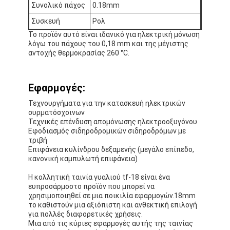
Συνολικό πάχος
0.18mm
Ταινία υφασμάτων γυαλιού φύλλων αλουμινίου αργιλίου
Συσκευή
Ρολ
Αντιμέτωπο φύλλο αλουμινίου έγγραφο της Kraft
Το προϊόν αυτό είναι ιδανικό για ηλεκτρική μόνωση
λόγω του πάχους του 0,18 mm και της μέγιστης
Ύφασμα φίμπεργκλας φύλλων αλουμινίου αργιλίου
αντοχής θερμοκρασίας 260 °C.
Scrim φύλλων αλουμινίου ταινία
Εφαρμογές:
Ταινία αγωγών υφασμάτων
Τεχνουργήματα για την κατασκευή ηλεκτρικών
συρματόσχοινων
Το διπλάσιο πλαισίωσε την κολλητική ταινία
Τεχνικές επένδυση απομόνωσης ηλεκτροοξυγόνου
Εφοδιασμός σιδηροδρομικών σιδηροδρόμων με
τριβή
Κολλητική ταινία της PET
Επιφάνεια κυλίνδρου δεξαμενής (μεγάλο επίπεδο,
κανονική καμπυλωτή επιφάνεια)
Ρίψη επένδυσης ακρίβειας
Η κολλητική ταινία γυαλιού tf-18 είναι ένα
ευπροσάρμοστο προϊόν που μπορεί να
Ηλεκτρική πίνακα μόνωσης
χρησιμοποιηθεί σε μια ποικιλία εφαρμογών.18mm
το καθιστούν μια αξιόπιστη και ανθεκτική επιλογή
για πολλές διαφορετικές χρήσεις.
Μια από τις κύριες εφαρμογές αυτής της ταινίας