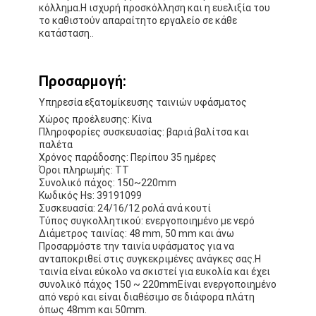
κόλλημα.Η ισχυρή προσκόλληση και η ευελιξία του
το καθιστούν απαραίτητο εργαλείο σε κάθε
κατάσταση..
Προσαρμογή:
Υπηρεσία εξατομίκευσης ταινιών υφάσματος
Χώρος προέλευσης: Κίνα
Πληροφορίες συσκευασίας: βαριά βαλίτσα και
παλέτα
Χρόνος παράδοσης: Περίπου 35 ημέρες
Όροι πληρωμής: TT
Συνολικό πάχος: 150~220mm
Κωδικός Hs: 39191099
Συσκευασία: 24/16/12 ρολά ανά κουτί
Τύπος συγκολλητικού: ενεργοποιημένο με νερό
Διάμετρος ταινίας: 48 mm, 50 mm και άνω
Προσαρμόστε την ταινία υφάσματος για να
ανταποκριθεί στις συγκεκριμένες ανάγκες σας.Η
ταινία είναι εύκολο να σκιστεί για ευκολία και έχει
συνολικό πάχος 150 ~ 220mmΕίναι ενεργοποιημένο
από νερό και είναι διαθέσιμο σε διάφορα πλάτη
όπως 48mm και 50mm.