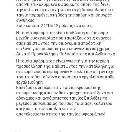
από PE επικαλυμμένο ύφασμα, το οποίο της δίνει
την απίστευτη αντοχή και αντοχή.διασφάλιση ότι η
ταινία παραμένει στη θέση της ακόμη και σε υγρές
συνθήκες.
Συσκευασία: 24/16/12 ρόλους ανά κουτί
Η ταινία υφάσματος είναι διαθέσιμη σε διάφορα
μεγέθη συσκευασίας που ταιριάζουν στις ανάγκες
σας.καθιστώντας την οικονομικά αποδοτική
επιλογή για προσωπική και επαγγελματική χρήση.
Δυνατή Προσκόλληση, Πολυδιάστατη και Ανθεκτική
Η ταινία υφάσματος είναι γνωστή για την ισχυρή
προσκόλλησή της, καθιστώντας την κατάλληλη για
ένα ευρύ φάσμα εφαρμογών.Η ευελιξία και η αντοχή
του το καθιστούν ένα απαραίτητο εργαλείο σε κάθε
εργαλειοθήκη.
Επενδύστε σήμερα στην ταινία υφασματικής
ενσωμάτωσης και δεν θα ανησυχείτε ποτέ ξανά για
αδύναμες και αναξιόπιστες ταινίες.Επιλέξτε το
Σπίτι
μέγεθος συσκευασίας που σας ταιριάζει καλύτερα
και βιώστε την ευκολία και την
Προϊόντα
αποτελεσματικότητα της ταινίας υφασμάτων!
Περίπου εμείς