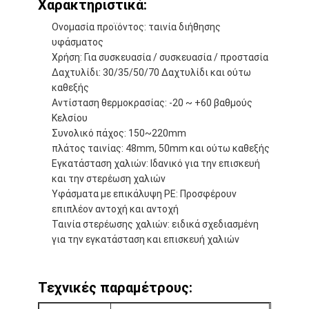
Χαρακτηριστικά:
Γύρος εργοστασίων
Ονομασία προϊόντος: ταινία διήθησης
υφάσματος
Ποιοτικός έλεγχος
Χρήση: Για συσκευασία / συσκευασία / προστασία
Δαχτυλίδι: 30/35/50/70 Δαχτυλίδι και ούτω
Μας ελάτε σε επαφή με
καθεξής
Αντίσταση θερμοκρασίας: -20 ~ +60 βαθμούς
Κελσίου
Συνολικό πάχος: 150~220mm
Συγκολλητική ταινία μόνωσης
πλάτος ταινίας: 48mm, 50mm και ούτω καθεξής
Εγκατάσταση χαλιών: Ιδανικό για την επισκευή
Ταινία μόνωσης υφασμάτων γυαλιού
και την στερέωση χαλιών
Υφάσματα με επικάλυψη PE: Προσφέρουν
Ανθεκτική στη θερμότητα ταινία μόνωσης
επιπλέον αντοχή και αντοχή
Ταινία στερέωσης χαλιών: ειδικά σχεδιασμένη
Κολλητική ταινία υφασμάτων γυαλιού
για την εγκατάσταση και επισκευή χαλιών
Κολλητική ταινία ταινιών Polyimide
Τεχνικές παραμέτρους:
Κολλητική ταινία φύλλων αλουμινίου αργιλίου