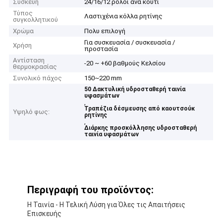
Συσκευή
24/16/12 ρόλοι ανά κουτί
Τύπος
Λαστιχένια κόλλα ρητίνης
συγκολλητικού
Χρώμα
Πολυ επιλογή
Για συσκευασία / συσκευασία /
Χρήση
προστασία
Αντίσταση
-20 ~ +60 βαθμούς Κελσίου
θερμοκρασίας
Συνολικό πάχος
150~220 mm
50 Δακτυλική υδροσταθερή ταινία
υφασμάτων
,
Τραπέζια δέσμευσης από καουτσούκ
Υψηλό φως:
ρητίνης
,
Διάρκης προσκόλλησης υδροσταθερή
ταινία υφασμάτων
Περιγραφή του προϊόντος:
Η Ταινία - Η Τελική Λύση για Όλες τις Απαιτήσεις
Επισκευής