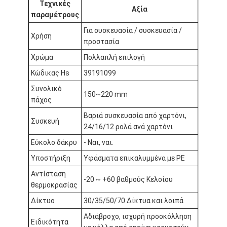
Τεχνικές
Ταινία υφασμάτων γυαλιού φύλλων αλουμινίου αργιλίου
Αξία
παραμέτρους
Αντιμέτωπο φύλλο αλουμινίου έγγραφο της Kraft
Για συσκευασία / συσκευασία /
Χρήση
προστασία
Ύφασμα φίμπεργκλας φύλλων αλουμινίου αργιλίου
Χρώμα
Πολλαπλή επιλογή
Κώδικας Hs
39191099
Scrim φύλλων αλουμινίου ταινία
Συνολικό
150~220 mm
Ταινία αγωγών υφασμάτων
πάχος
Βαριά συσκευασία από χαρτόνι,
Το διπλάσιο πλαισίωσε την κολλητική ταινία
Συσκευή
24/16/12 ρολά ανά χαρτόνι
Κολλητική ταινία της PET
Εύκολο δάκρυ
- Ναι, ναι.
Υποστήριξη
Υφάσματα επικαλυμμένα με PE
Ρίψη επένδυσης ακρίβειας
Αντίσταση
-20 ~ +60 βαθμούς Κελσίου
θερμοκρασίας
Ηλεκτρική πίνακα μόνωσης
Δίκτυο
30/35/50/70 Δίκτυα και λοιπά
Αδιάβροχο, ισχυρή προσκόλληση
Ειδικότητα