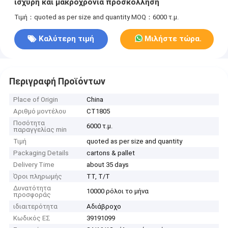
ισχυρή και μακροχρόνια προσκόλληση
Τιμή：quoted as per size and quantity
MOQ：6000 τ.μ.
Καλύτερη τιμή
Μιλήστε τώρα.
Περιγραφή Προϊόντων
Place of Origin
China
Αριθμό μοντέλου
CT1805
Ποσότητα
6000 τ.μ.
παραγγελίας min
Τιμή
quoted as per size and quantity
Packaging Details
cartons & pallet
Delivery Time
about 35 days
Όροι πληρωμής
TT, T/T
Δυνατότητα
10000 ρόλοι το μήνα
προσφοράς
ιδιαιτερότητα
Αδιάβροχο
Κωδικός ΕΣ
39191099