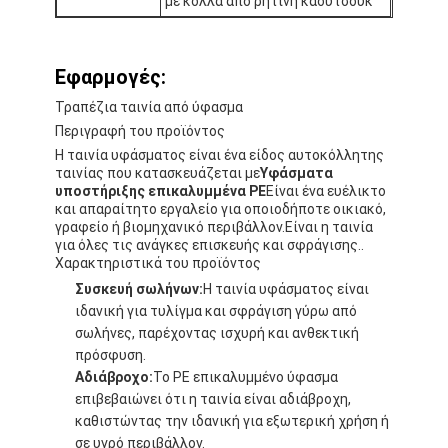
με κόλλα από ρητίνη καουτσούκ
Εφαρμογές:
Τραπέζια ταινία από ύφασμα
Περιγραφή του προϊόντος
Η ταινία υφάσματος είναι ένα είδος αυτοκόλλητης
ταινίας που κατασκευάζεται με
Υφάσματα
υποστήριξης επικαλυμμένα PE
Είναι ένα ευέλικτο
και απαραίτητο εργαλείο για οποιοδήποτε οικιακό,
γραφείο ή βιομηχανικό περιβάλλον.Είναι η ταινία
για όλες τις ανάγκες επισκευής και σφράγισης..
Χαρακτηριστικά του προϊόντος
Συσκευή σωλήνων:
Η ταινία υφάσματος είναι
ιδανική για τυλίγμα και σφράγιση γύρω από
σωλήνες, παρέχοντας ισχυρή και ανθεκτική
πρόσφυση.
Αδιάβροχο:
Το PE επικαλυμμένο ύφασμα
επιβεβαιώνει ότι η ταινία είναι αδιάβροχη,
καθιστώντας την ιδανική για εξωτερική χρήση ή
σε υγρό περιβάλλον.