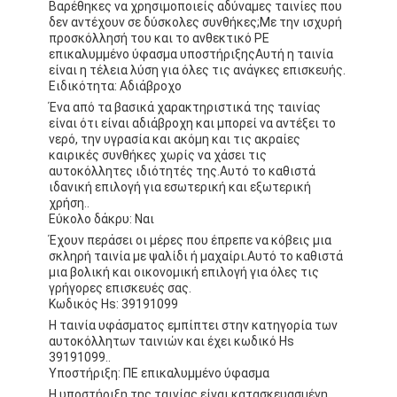
Βαρέθηκες να χρησιμοποιείς αδύναμες ταινίες που
δεν αντέχουν σε δύσκολες συνθήκες;Με την ισχυρή
προσκόλλησή του και το ανθεκτικό PE
επικαλυμμένο ύφασμα υποστήριξηςΑυτή η ταινία
είναι η τέλεια λύση για όλες τις ανάγκες επισκευής.
Ειδικότητα: Αδιάβροχο
Ένα από τα βασικά χαρακτηριστικά της ταινίας
είναι ότι είναι αδιάβροχη και μπορεί να αντέξει το
νερό, την υγρασία και ακόμη και τις ακραίες
καιρικές συνθήκες χωρίς να χάσει τις
αυτοκόλλητες ιδιότητές της.Αυτό το καθιστά
ιδανική επιλογή για εσωτερική και εξωτερική
χρήση..
Εύκολο δάκρυ: Ναι
Έχουν περάσει οι μέρες που έπρεπε να κόβεις μια
σκληρή ταινία με ψαλίδι ή μαχαίρι.Αυτό το καθιστά
μια βολική και οικονομική επιλογή για όλες τις
γρήγορες επισκευές σας.
Κωδικός Hs: 39191099
Η ταινία υφάσματος εμπίπτει στην κατηγορία των
αυτοκόλλητων ταινιών και έχει κωδικό Hs
39191099..
Υποστήριξη: ΠΕ επικαλυμμένο ύφασμα
Η υποστήριξη της ταινίας είναι κατασκευασμένη