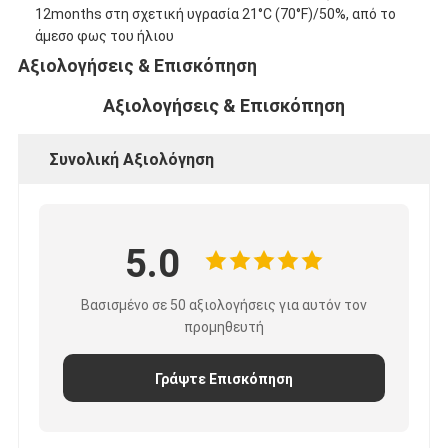
12months στη σχετική υγρασία 21°C (70°F)/50%, από το
Γύρος εργοστασίων
άμεσο φως του ήλιου
Ποιοτικός έλεγχος
Αξιολογήσεις & Επισκόπηση
Αξιολογήσεις & Επισκόπηση
Μας ελάτε σε επαφή με
Συνολική Αξιολόγηση
Συγκολλητική ταινία μόνωσης
Ταινία μόνωσης υφασμάτων γυαλιού
5.0
Ανθεκτική στη θερμότητα ταινία μόνωσης
Βασισμένο σε 50 αξιολογήσεις για αυτόν τον
προμηθευτή
Κολλητική ταινία υφασμάτων γυαλιού
Κολλητική ταινία ταινιών Polyimide
Γράψτε Επισκόπηση
Κολλητική ταινία φύλλων αλουμινίου αργιλίου