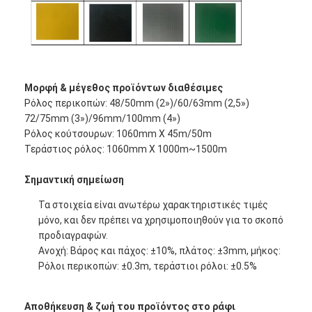
Μορφή & μέγεθος προϊόντων διαθέσιμες
Ρόλος περικοπών: 48/50mm (2»)/60/63mm (2,5»)
72/75mm (3»)/96mm/100mm (4»)
Ρόλος κούτσουρων: 1060mm X 45m/50m
Τεράστιος ρόλος: 1060mm X 1000m~1500m
Σημαντική σημείωση
Τα στοιχεία είναι ανωτέρω χαρακτηριστικές τιμές
μόνο, και δεν πρέπει να χρησιμοποιηθούν για το σκοπό
Σπίτι
προδιαγραφών.
Ανοχή: Βάρος και πάχος: ±10%, πλάτος: ±3mm, μήκος:
Προϊόντα
Ρόλοι περικοπών: ±0.3m, τεράστιοι ρόλοι: ±0.5%
Περίπου εμείς
Αποθήκευση & ζωή του προϊόντος στο ράφι