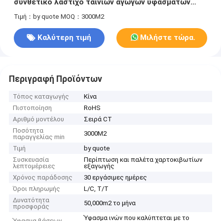
συνθετικό λάστιχο ταινιών αγωγών υφασμάτων
διακοσμητικό
Τιμή：by quote
MOQ：3000M2
Καλύτερη τιμή
Μιλήστε τώρα.
Περιγραφή Προϊόντων
Τόπος καταγωγής
Κίνα
Πιστοποίηση
RoHS
Αριθμό μοντέλου
Σειρά CT
Ποσότητα
3000M2
παραγγελίας min
Τιμή
by quote
Συσκευασία
Περίπτωση και παλέτα χαρτοκιβωτίων
λεπτομέρειες
εξαγωγής
Χρόνος παράδοσης
30 εργάσιμες ημέρες
Όροι πληρωμής
L/C, T/T
Δυνατότητα
50,000m2 το μήνα
προσφοράς
Ύφασμα ινών που καλύπτεται με το
Ύφασμα βάσεων