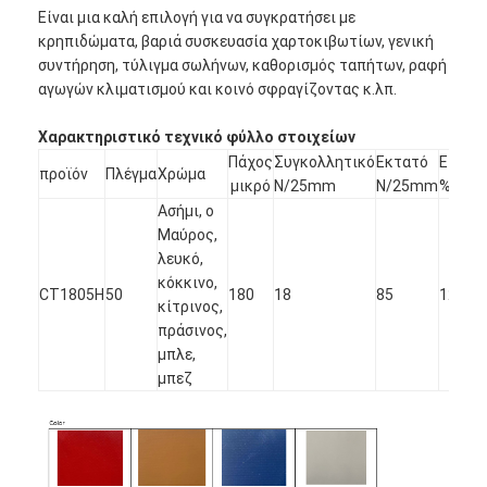
Είναι μια καλή επιλογή για να συγκρατήσει με
κρηπιδώματα, βαριά συσκευασία χαρτοκιβωτίων, γενική
συντήρηση, τύλιγμα σωλήνων, καθορισμός ταπήτων, ραφή
αγωγών κλιματισμού και κοινό σφραγίζοντας κ.λπ.
Χαρακτηριστικό τεχνικό φύλλο στοιχείων
Πάχος
Συγκολλητικό
Εκτατό
Επιμή
προϊόν
Πλέγμα
Χρώμα
μικρό
N/25mm
N/25mm
%
Ασήμι, ο
Μαύρος,
λευκό,
κόκκινο,
CT1805H
50
180
18
85
12
κίτρινος,
πράσινος,
μπλε,
μπεζ