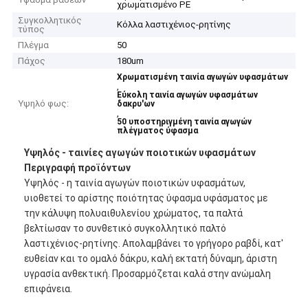
χρωματισμένο PE
Συγκολλητικός
Κόλλα λαστιχένιος-ρητίνης
τύπος
Πλέγμα
50
Πάχος
180um
Χρωματισμένη ταινία αγωγών υφασμάτων
,
Εύκολη ταινία αγωγών υφασμάτων
Υψηλό φως:
δακρυ'ων
,
50 υποστηριγμένη ταινία αγωγών
πλέγματος ύφασμα
Υψηλός - ταινίες αγωγών ποιοτικών υφασμάτων
Περιγραφή προϊόντων
Υψηλός - η ταινία αγωγών ποιοτικών υφασμάτων,
υιοθετεί το αρίστης ποιότητας ύφασμα υφάσματος με
την κάλυψη πολυαιθυλενίου χρώματος, τα παλτά
βελτίωσαν το συνθετικό συγκολλητικό παλτό
λαστιχένιος-ρητίνης. Απολαμβάνει το γρήγορο ραβδί, κατ'
ευθείαν και το ομαλό δάκρυ, καλή εκτατή δύναμη, άριστη
υγρασία ανθεκτική. Προσαρμόζεται καλά στην ανώμαλη
επιφάνεια.