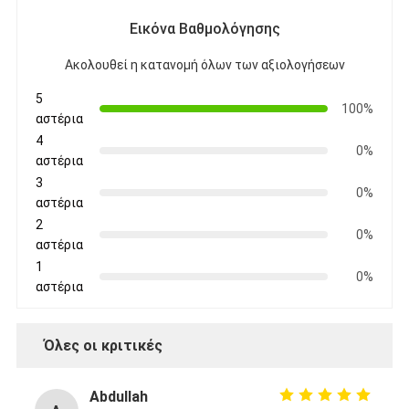
Ταινία υφασμάτων γυαλιού φύλλων αλουμινίου αργιλίου
Εικόνα Βαθμολόγησης
Αντιμέτωπο φύλλο αλουμινίου έγγραφο της Kraft
Ακολουθεί η κατανομή όλων των αξιολογήσεων
Ύφασμα φίμπεργκλας φύλλων αλουμινίου αργιλίου
5
100%
αστέρια
Scrim φύλλων αλουμινίου ταινία
4
0%
αστέρια
Ταινία αγωγών υφασμάτων
3
0%
αστέρια
Το διπλάσιο πλαισίωσε την κολλητική ταινία
2
0%
αστέρια
Κολλητική ταινία της PET
1
0%
αστέρια
Ρίψη επένδυσης ακρίβειας
Ηλεκτρική πίνακα μόνωσης
Όλες οι κριτικές
Abdullah