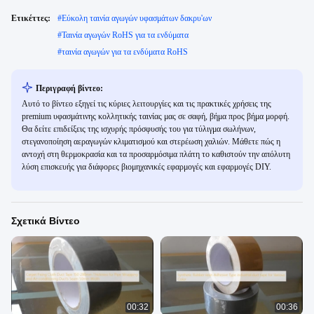
Ετικέττες:
#
Εύκολη ταινία αγωγών υφασμάτων δακρυ'ων
#
Ταινία αγωγών RoHS για τα ενδύματα
#
ταινία αγωγών για τα ενδύματα RoHS
Περιγραφή βίντεο:
Αυτό το βίντεο εξηγεί τις κύριες λειτουργίες και τις πρακτικές χρήσεις της
premium υφασμάτινης κολλητικής ταινίας μας σε σαφή, βήμα προς βήμα μορφή.
Θα δείτε επιδείξεις της ισχυρής πρόσφυσής του για τύλιγμα σωλήνων,
στεγανοποίηση αεραγωγών κλιματισμού και στερέωση χαλιών. Μάθετε πώς η
αντοχή στη θερμοκρασία και τα προσαρμόσιμα πλάτη το καθιστούν την απόλυτη
λύση επισκευής για διάφορες βιομηχανικές εφαρμογές και εφαρμογές DIY.
Σχετικά Βίντεο
00:32
00:36