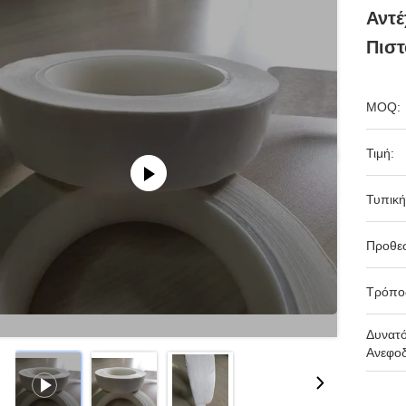
Αντέ
Πιστ
MOQ:
Τιμή:
Τυπική
Προθε
Τρόπο
Δυνατ
Ανεφοδ