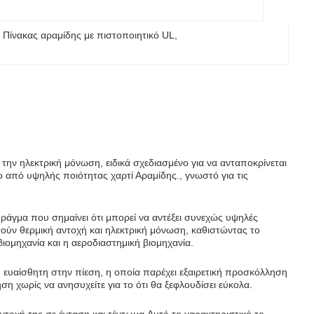
, 
Πίνακας αραμίδης με πιστοποιητικό UL
, 
 την ηλεκτρική μόνωση, ειδικά σχεδιασμένο για να ανταποκρίνεται
νο από υψηλής ποιότητας χαρτί Αραμίδης., γνωστό για τις
 πράγμα που σημαίνει ότι μπορεί να αντέξει συνεχώς υψηλές
τούν θερμική αντοχή και ηλεκτρική μόνωση, καθιστώντας το
βιομηχανία και η αεροδιαστημική βιομηχανία.
 ευαίσθητη στην πίεση, η οποία παρέχει εξαιρετική προσκόλληση
ση χωρίς να ανησυχείτε για το ότι θα ξεφλουδίσει εύκολα.