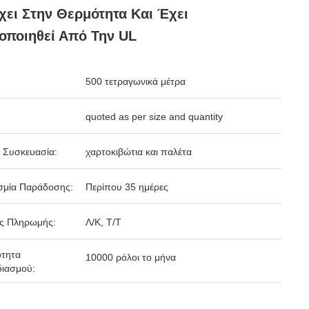
χει Στην Θερμότητα Και Έχει
οποιηθεί Από Την UL
500 τετραγωνικά μέτρα
quoted as per size and quantity
 Συσκευασία:
χαρτοκιβώτια και παλέτα
σμία Παράδοσης:
Περίπου 35 ημέρες
ς Πληρωμής:
Λ/Κ, Τ/Τ
ότητα
10000 ρόλοι το μήνα
ιασμού: