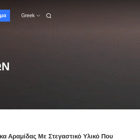
μα
Greek
ΩΝ
κα Αραμίδας Με Στεγαστικό Υλικό Που