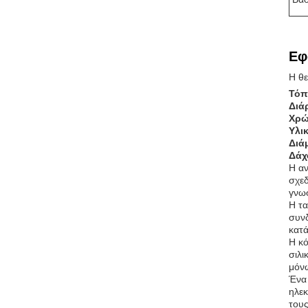
Εφ
Η θε
Τόπ
Διά
Χρώ
Υλι
Διά
Δάχ
Η αν
σχεδ
γνωσ
Η τα
συνδ
κατά
Η κό
σιλι
μόν
Ένα 
ηλεκ
τους