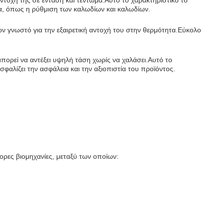
ντοχή της σε ένταση και τέντωμα.Αυτό το χαρακτηριστικό το
λλα, όπως η ρύθμιση των καλωδίων και καλωδίων.
νών γνωστό για την εξαιρετική αντοχή του στην θερμότητα.Εύκολο
μπορεί να αντέξει υψηλή τάση χωρίς να χαλάσει.Αυτό το
φαλίζει την ασφάλεια και την αξιοπιστία του προϊόντος.
ορες βιομηχανίες, μεταξύ των οποίων: