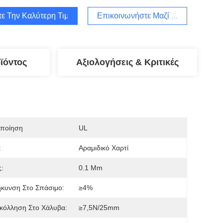
τε Την Καλύτερη Τιμή
Επικοινωνήστε Μαζί Μας
ϊόντος
Αξιολογήσεις & Κριτικές
οποίηση
UL
:
Αραμιδικό Χαρτί
:
0.1 Mm
κυνση Στο Σπάσιμο:
≥4%
κόλληση Στο Χάλυβα:
≥7,5N/25mm