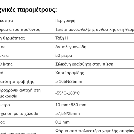
χνικές παραμέτρους:
ικότητα
Περιγραφή
μασία του προϊόντος
Τεκέτα μονόφθαλψης ανθεκτικής στη θερ
η θερμότητας
Τάξη H
πος
Αντιφλεγμονώδη
ρκεια
50 μέτρα
λέκτης
Σιλικόνη ευαίσθητη στην πίεση
κό
Χαρτί αραμίδης
ατότητα τράβηξης
≥ 165N/25mm
ροχρόνια αντοχή στη
-55°C-180°C
μοκρασία
μετρο
10 mm~980 mm
χέτιση με το χάλυβα
≥7,5N/25mm
χος
0.1 mm
Φόρμα από πολυεστέρα χαμηλής συρρίκν
ικά χαρακτηριστικά