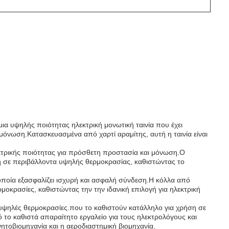
μια υψηλής ποιότητας ηλεκτρική μονωτική ταινία που έχει
η μόνωση.Κατασκευασμένα από χαρτί αραμίτης, αυτή η ταινία είναι
κτρικής ποιότητας για πρόσθετη προστασία και μόνωση.Ο
ση σε περιβάλλοντα υψηλής θερμοκρασίας, καθιστώντας το
η οποία εξασφαλίζει ισχυρή και ασφαλή σύνδεση.Η κόλλα από
ρμοκρασίες, καθιστώντας την την ιδανική επιλογή για ηλεκτρική
ε υψηλές θερμοκρασίες.που το καθιστούν κατάλληλο για χρήση σε
 το καθιστά απαραίτητο εργαλείο για τους ηλεκτρολόγους και
ητοβιομηχανία και η αεροδιαστημική βιομηχανία.