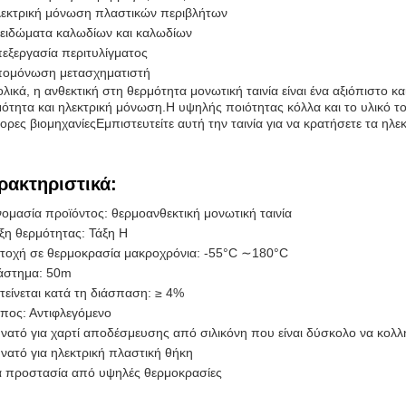
εκτρική μόνωση πλαστικών περιβλήτων
ειδώματα καλωδίων και καλωδίων
εξεργασία περιτυλίγματος
ομόνωση μετασχηματιστή
λικά, η ανθεκτική στη θερμότητα μονωτική ταινία είναι ένα αξιόπιστο 
ότητα και ηλεκτρική μόνωση.Η υψηλής ποιότητας κόλλα και το υλικό τ
ορες βιομηχανίεςΕμπιστευτείτε αυτή την ταινία για να κρατήσετε τα ηλ
ρακτηριστικά:
ομασία προϊόντος: θερμοανθεκτική μονωτική ταινία
ξη θερμότητας: Τάξη H
τοχή σε θερμοκρασία μακροχρόνια: -55°C ∼180°C
άστημα: 50m
τείνεται κατά τη διάσπαση: ≥ 4%
πος: Αντιφλεγόμενο
νατό για χαρτί αποδέσμευσης από σιλικόνη που είναι δύσκολο να κολλ
νατό για ηλεκτρική πλαστική θήκη
α προστασία από υψηλές θερμοκρασίες