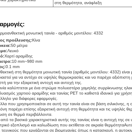
στη θερμότητα, ανάφλεξη
αρμογές:
ρμοανθεκτική μονωτική ταινία - αριθμός μοντέλου: 4332
ος προέλευσης:
Κίνα
ρκεια:
50 μέτρα
μα:
Λευκό
κό:
Χαρτί αραμίδης
μετρο:
10 mm~980 mm
ος:
0.1 mm
θεκτική στη θερμότητα μονωτική ταινία (αριθμός μοντέλου: 4332) είναι 
ιαστεί για να αντέχει σε υψηλές θερμοκρασίες και να παρέχει αξιόπιστ
τή για την εξαιρετική αντοχή και αντοχή της.
ινία καλύπτεται με ένα στρώμα πολυεστέρα χαμηλής συρρίκνωσης ηλε
υασμός χαρτιού αραμίδης και ταινίας PET το καθιστά ιδανικό για χρή
λληλο για διάφορες εφαρμογές.
λλα που χρησιμοποιείται σε αυτή την ταινία είναι σε βάση σιλικόνης, 
κόνη παρέχει επίσης εξαιρετική αντοχή στη θερμότητα και τις υψηλές θε
ωση σε θερμά περιβάλλοντα.
από τα βασικά χαρακτηριστικά αυτής της ταινίας είναι η αντοχή της σ
τρικό εξοπλισμό και καλωδίωση που εκτίθεται σε ακραία θερμότηταΑυτό
 τεχνικούς που εργάζονται σε βιομηχανίες όπως η κατασκευή, η αυτοκιν