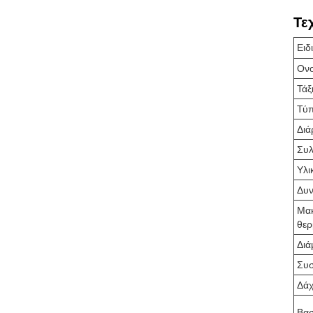
Τε
Ειδ
Ονο
Τάξ
Τύ
Διά
Συλ
Υλι
Δυν
Μακ
θερ
Διά
Συσ
Δά
Βασ