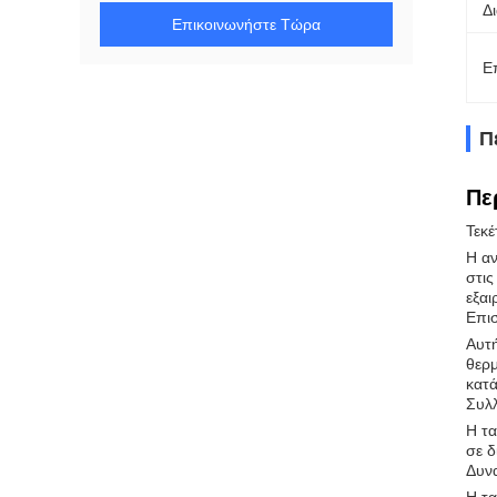
Δι
Επικοινωνήστε Τώρα
Ε
Π
Πε
Τεκέ
Η αν
στις
εξαι
Επι
Αυτή
θερμ
κατά
Συλ
Η τα
σε δ
Δυν