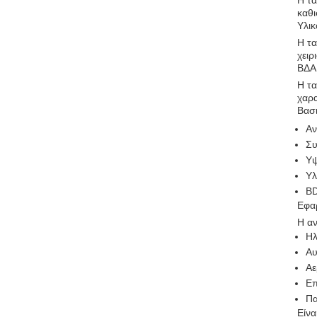
Η τα
καθι
Υλικ
Η τα
χειρ
ΒΔΑ
Η τα
χαρα
Βασι
Αν
Συ
Υψ
Υλ
B
Εφα
Η αν
Ηλ
Αυ
Αε
Επ
Πα
Είνα