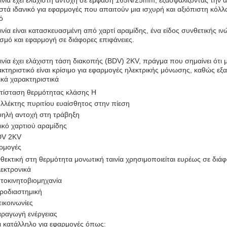
ινία έχει ελάχιστη αντοχή σε έμφαση 165N/25mm, εξασφαλίζοντας την α
στά ιδανικό για εφαρμογές που απαιτούν μια ισχυρή και αξιόπιστη κό
ό
ινία είναι κατασκευασμένη από χαρτί αραμίδης, ένα είδος συνθετικής ι
ισμό και εφαρμογή σε διάφορες επιφάνειες.
ινία έχει ελάχιστη τάση διακοπής (BDV) 2KV, πράγμα που σημαίνει ότι 
κτηριστικό είναι κρίσιμο για εφαρμογές ηλεκτρικής μόνωσης, καθώς εξασ
κά χαρακτηριστικά
τίσταση θερμότητας κλάσης H
λλέκτης πυριτίου ευαίσθητος στην πίεση
ηλή αντοχή στη τράβηξη
ικό χαρτιού αραμίδης
DV 2KV
ρμογές
θεκτική στη θερμότητα μονωτική ταινία χρησιμοποιείται ευρέως σε διάφ
εκτρονικά
τοκινητοβιομηχανία
ροδιαστημική
ικοινωνίες
ραγωγή ενέργειας
ι κατάλληλο για εφαρμογές όπως: