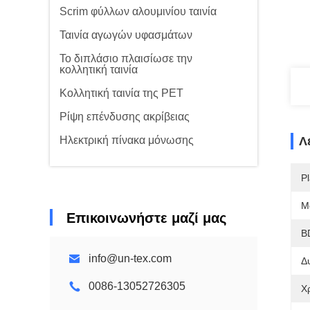
Scrim φύλλων αλουμινίου ταινία
Ταινία αγωγών υφασμάτων
Το διπλάσιο πλαισίωσε την
κολλητική ταινία
Κολλητική ταινία της PET
Ρίψη επένδυσης ακρίβειας
Ηλεκτρική πίνακα μόνωσης
Λ
Pl
M
Επικοινωνήστε μαζί μας
B
info@un-tex.com
Δ
0086-13052726305
Χ