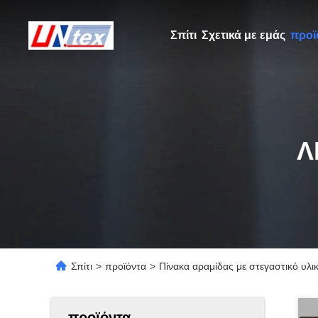
Σπίτι
Σχετικά με εμάς
προϊ
Λ
Σπίτι
>
προϊόντα
>
Πίνακα αραμίδας με στεγαστικό υλικ
προϊόντα