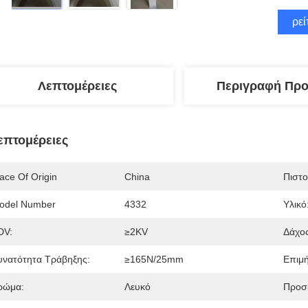
Βρεί
Λεπτομέρειες
Περιγραφή Προ
επτομέρειες
ace Of Origin
China
Πιστ
odel Number
4332
Υλικό
DV:
≥2KV
Δάχος
υνατότητα Τράβηξης:
≥165N/25mm
Επιμή
ρώμα:
Λευκό
Προσ