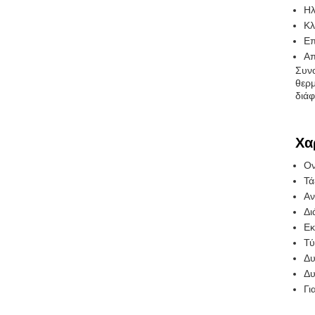
Ηλ
Κλ
Επ
Απ
Συνο
θερμ
διάφ
Χα
Ον
Τά
Αν
Δι
Εκ
Τύ
Δυ
Δυ
Γι