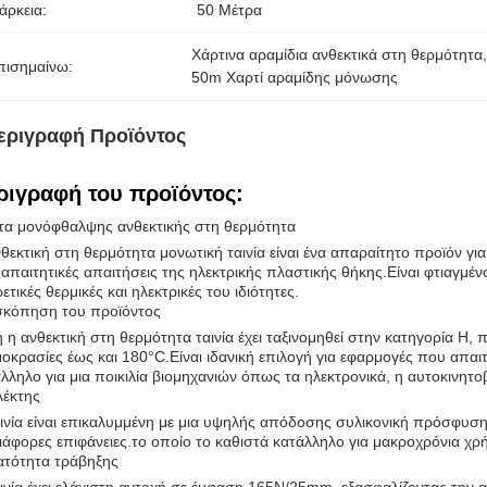
άρκεια:
50 Μέτρα
Χάρτινα αραμίδια ανθεκτικά στη θερμότητα
πισημαίνω:
50m Χαρτί αραμίδης μόνωσης
εριγραφή Προϊόντος
ριγραφή του προϊόντος:
τα μονόφθαλψης ανθεκτικής στη θερμότητα
θεκτική στη θερμότητα μονωτική ταινία είναι ένα απαραίτητο προϊόν για
 απαιτητικές απαιτήσεις της ηλεκτρικής πλαστικής θήκης.Είναι φτιαγμέ
ρετικές θερμικές και ηλεκτρικές του ιδιότητες.
σκόπηση του προϊόντος
 η ανθεκτική στη θερμότητα ταινία έχει ταξινομηθεί στην κατηγορία H,
οκρασίες έως και 180°C.Είναι ιδανική επιλογή για εφαρμογές που απαι
λληλο για μια ποικιλία βιομηχανιών όπως τα ηλεκτρονικά, η αυτοκινητο
λέκτης
ινία είναι επικαλυμμένη με μια υψηλής απόδοσης συλικονική πρόσφυση
ιάφορες επιφάνειες.το οποίο το καθιστά κατάλληλο για μακροχρόνια χρή
ατότητα τράβηξης