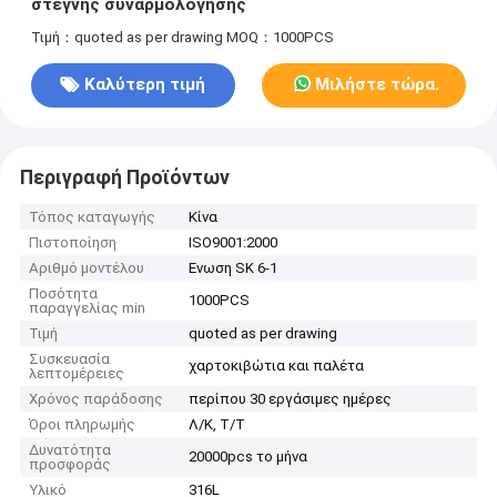
στεγνής συναρμολόγησης
Τιμή：quoted as per drawing
MOQ：1000PCS
Καλύτερη τιμή
Μιλήστε τώρα.
Περιγραφή Προϊόντων
Τόπος καταγωγής
Κίνα
Πιστοποίηση
ISO9001:2000
Αριθμό μοντέλου
Ενωση SK 6-1
Ποσότητα
1000PCS
παραγγελίας min
Τιμή
quoted as per drawing
Συσκευασία
χαρτοκιβώτια και παλέτα
λεπτομέρειες
Χρόνος παράδοσης
περίπου 30 εργάσιμες ημέρες
Όροι πληρωμής
Λ/Κ, Τ/Τ
Δυνατότητα
20000pcs το μήνα
προσφοράς
Υλικό
316L