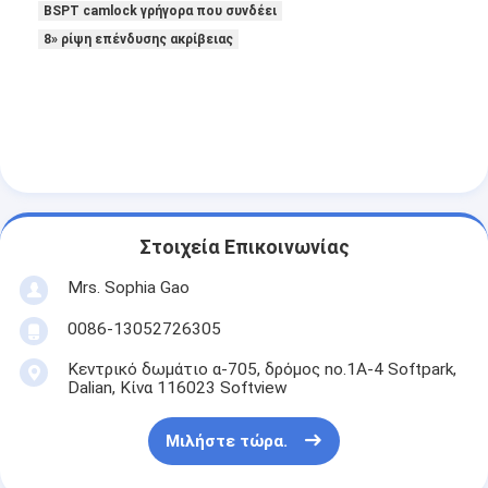
BSPT camlock γρήγορα που συνδέει
8» ρίψη επένδυσης ακρίβειας
Στοιχεία Επικοινωνίας
Mrs. Sophia Gao
0086-13052726305
Σπίτι
Κεντρικό δωμάτιο α-705, δρόμος no.1A-4 Softpark,
Dalian, Κίνα 116023 Softview
Προϊόντα
Μιλήστε τώρα.
Περίπου εμείς