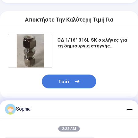
Γύρος εργοστασίων
Αποκτήστε Την Καλύτερη Τιμή Για
Ποιοτικός έλεγχος
Μας ελάτε σε επαφή με
ΟΔ 1/16" 316L SK σωλήνες για
τη δημιουργία στεγνής
συναρμολόγησης
Συγκολλητική ταινία μόνωσης
Ταινία μόνωσης υφασμάτων γυαλιού
Τσάτ
Ανθεκτική στη θερμότητα ταινία μόνωσης
Κολλητική ταινία υφασμάτων γυαλιού
Sophia
Συνιστώμενα Προϊόντα
Κολλητική ταινία ταινιών Polyimide
Κολλητική ταινία φύλλων αλουμινίου αργιλίου
2:22 AM