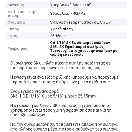
Μέγεθος
Υπερβολική δόση 1/16"
Αντίσταση στην
Υδραυλικά > 40MPa
πίεση
Ονομασία
SK Ένωση εξαρτημάτων σωλήνων
Τύπος
Υψηλή πίεση
μήκος
25.15mm
,
ΟΔ 1/16" SK Εφοδιασμοί σωλήνων
,
316L SK Εφοδιασμοί σωλήνων
Υψηλό φως:
Τεχνουργήματα χύτευσης σωλήνων με
ακριβή επενδύσεις
Οι σωλήνες SK υψηλής πίεσης υψηλής ποιότητας σε
διάφορα υλικά σύμφωνα με τις απαιτήσεις σας.
Η ένωση είναι ένα είδος ριζικής, μπορούμε να παρέχουμε
περισσότερους τύπους ή σύμφωνα με τα σχέδιά σας.
Ένα μέγεθος για αναφορά:
SK6-1 O.D. 1/16′′· ύψος 5/16′′· μήκος 25,15mm
Η στερέωση σωλήνων SK είναι ένας μηχανισμός που
χρησιμοποιείται τόσο για τη σφράγιση όσο και για τη
σύσφιξη σωλήνων.
Για την συναρμολόγηση, τοποθετείτε απλώς τον σωλήνα
στο πλήρες σύνολο μέχρις ότου ο πυθμένας του σωλήνα