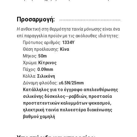
Ταινία υφασμάτων γυαλιού φύλλων αλουμινίου αργιλίου
Αντιμέτωπο φύλλο αλουμινίου έγγραφο της Kraft
Προσαρμογή:
Η ανθεκτική στη θερμότητα ταινία μόνωσης
είναι ένα
Ύφασμα φίμπεργκλας φύλλων αλουμινίου αργιλίου
επί παραγγελία προϊόν με τις ακόλουθες ιδιότητες:
Πρότυπος αριθμός:
1334Y
Scrim φύλλων αλουμινίου ταινία
Θέση προέλευσης:
Κίνα
Μήκος:
50m
Ταινία αγωγών υφασμάτων
Χρώμα:
Κίτρινος
Πάχος:
0.09mm
Το διπλάσιο πλαισίωσε την κολλητική ταινία
Κόλλα:
Σιλικόνη
Δύναμη φλούδας:
≥6.5N/25mm
Κολλητική ταινία της PET
Κατάλληλος για το έγγραφο απελευθέρωσης
σιλικόνης δύσκολος--ραβδιών, προστασία
Ρίψη επένδυσης ακρίβειας
προστατευτικών καλυμμάτων ψεκασμού,
ηλεκτρική ταινία πολυεστέρα διακένωσης
Ηλεκτρική πίνακα μόνωσης
βαθμού χαμηλή