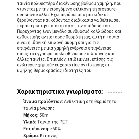
ταινία πολυεστέρα διακένωσης βαθμού χαμηλή, που
ντύνεται με την εισαγόμενη σιλικόνη τη pressure-
sensitive κόλλα. Έχει περάσει από μια ειδικοί
ξεραίνοντας και κόβοντας διαδικασία να βελτιώσει
περαιτέρω την ποιότητα και την απόδοσή του.
Παρέχοντας έναν μεγάλο συνδυασμό κολλώδους και
ανθεκτικής αντίστασης θερμότητας, αυτή η ταινία
είναι η ιδανική επιλογή ακόμη και για τις
επιφάνειες με μια χαμηλή ενέργεια επιφάνειας
όπως τα έγγραφα απελευθέρωσης σιλικόνης και
άλλες ταινίες. Επιπλέον, επιδεικνύει επίσης τις
ανώτερες χημικές ευχαριστίες αντίστασης οι
υψηλής θερμοκρασίας ιδιότητές του.
Χαρακτηριστικά γνωρίσματα:
Όνομα προϊόντων:
Ανθεκτική στη θερμότητα
ταινία μόνωσης
Μήκος:
50m
Υλικό:
Ταινία της PET
Επιμήκυνση:
≥60%
Χρώμα:
Κίτρινος