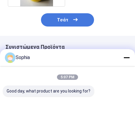
Τσάτ
Συνιστώμενα Προϊόντα
Sophia
5:07 PM
Good day, what product are you looking for?
Χαρτοταινία ινών
Vulcanization Nylon
Υφασμάτινο σ
Aramid κατηγορίας F
Tape Curing Nylon
από κεραμικές
Ταινία ανθεκτικής
66 0,31mm Πάχος
Ενισχυμένο π
σε υψηλές
2~5mm
θερμοκρασίες
Καλύτερη τιμή
Καλύτερη τιμή
Καλύτερη 