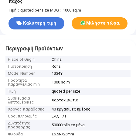
πάχος
Τιμή：quoted per size
MOQ：1000 sq.m
Καλύτερη τιμή
Μιλήστε τώρα.
Περιγραφή Προϊόντων
Place of Origin
China
Πιστοποίηση
Rohs
Model Number
1334Y
Ποσότητα
1000 sq.m
παραγγελίας min
Τιμή
quoted per size
Συσκευασία
Χαρτοκιβώτια
λεπτομέρειες
Χρόνος παράδοσης
40 εργάσιμες ημέρες
Όροι πληρωμής
L/C, T/T
Δυνατότητα
50000rolls το μήνα
προσφοράς
Φλούδα
≥6.5N/25mm