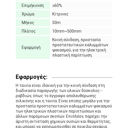
Γύρος εργοστασίων
Επιμήκυνση
≥60%
Χρώμα
Κίτρινος
Ποιοτικός έλεγχος
Μήκος
50m
Μας ελάτε σε επαφή με
Πλάτος
10mm~500mm
Κοινή σύνδεση, προστασία
προστατευτικών καλυμμάτων
Εφαρμογή
ψεκασμού, για την ηλεκτρική
πλαστική περίπτωση.
Συγκολλητική ταινία μόνωσης
Ταινία μόνωσης υφασμάτων γυαλιού
Εφαρμογές:
Ανθεκτική στη θερμότητα ταινία μόνωσης
Η ταινία είναι ιδανική για την κοινή σύνδεση στη
διαδικασία παραγωγής των υλικών δύσκολος--
Κολλητική ταινία υφασμάτων γυαλιού
ραβδιών, όπως το έγγραφο απελευθέρωσης
σιλικόνης και η ταινία. Είναι επίσης μεγάλο για την
προστασία προστατευτικών καλυμμάτων ψεκασμού
Κολλητική ταινία ταινιών Polyimide
των ηλεκτρικών πλαστικών περιπτώσεων και
άλλων παρόμοιων σκοπών. Επιπλέον, παρέχει την
Κολλητική ταινία φύλλων αλουμινίου αργιλίου
άριστη αντίσταση χημικών ουσιών και θερμότητας,
και μπορεί να χρησιμοποιηθεί σε ποικίλα σενάρια.