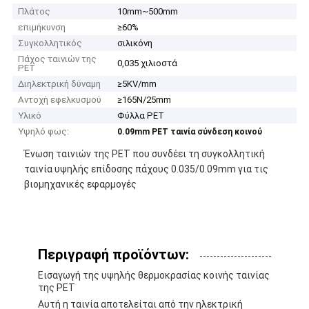
Πλάτος
10mm~500mm
επιμήκυνση
≥60%
Συγκολλητικός
σιλικόνη
Πάχος ταινιών της
0,035 χιλιοστά
PET
Διηλεκτρική δύναμη
≥5KV/mm
Αντοχή εφελκυσμού
≥165N/25mm
Υλικό
Φύλλα PET
Υψηλό φως:
0.09mm PET ταινία σύνδεση κοινού
Ένωση ταινιών της PET που συνδέει τη συγκολλητική
ταινία υψηλής επίδοσης πάχους 0.035/0.09mm για τις
βιομηχανικές εφαρμογές
Περιγραφή προϊόντων:
Εισαγωγή της υψηλής θερμοκρασίας κοινής ταινίας
της PET
Αυτή η ταινία αποτελείται από την ηλεκτρική