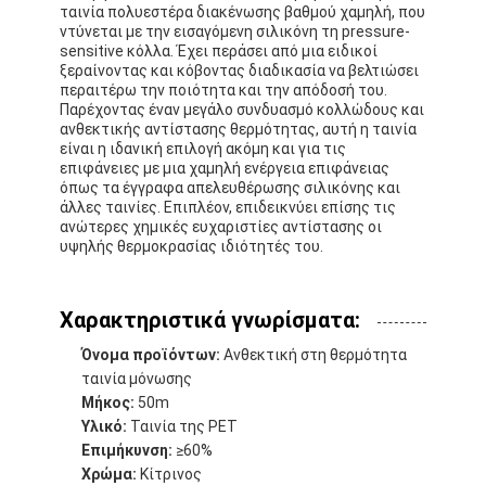
ταινία πολυεστέρα διακένωσης βαθμού χαμηλή, που
ντύνεται με την εισαγόμενη σιλικόνη τη pressure-
sensitive κόλλα. Έχει περάσει από μια ειδικοί
ξεραίνοντας και κόβοντας διαδικασία να βελτιώσει
περαιτέρω την ποιότητα και την απόδοσή του.
Παρέχοντας έναν μεγάλο συνδυασμό κολλώδους και
ανθεκτικής αντίστασης θερμότητας, αυτή η ταινία
είναι η ιδανική επιλογή ακόμη και για τις
επιφάνειες με μια χαμηλή ενέργεια επιφάνειας
όπως τα έγγραφα απελευθέρωσης σιλικόνης και
άλλες ταινίες. Επιπλέον, επιδεικνύει επίσης τις
ανώτερες χημικές ευχαριστίες αντίστασης οι
υψηλής θερμοκρασίας ιδιότητές του.
Χαρακτηριστικά γνωρίσματα:
Όνομα προϊόντων:
Ανθεκτική στη θερμότητα
ταινία μόνωσης
Μήκος:
50m
Υλικό:
Ταινία της PET
Επιμήκυνση:
≥60%
Χρώμα:
Κίτρινος