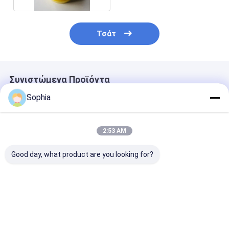
Τσάτ
Συνιστώμενα Προϊόντα
Sophia
2:53 AM
Good day, what product are you looking for?
Χαρτοταινία ινών
Vulcanization Nylon
Υφασμάτινο σ
Aramid κατηγορίας F
Tape Curing Nylon
από κεραμικές
Ταινία ανθεκτικής
66 0,31mm Πάχος
Ενισχυμένο π
σε υψηλές
2~5mm
θερμοκρασίες
Καλύτερη τιμή
Καλύτερη τιμή
Καλύτερη 