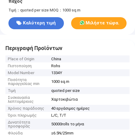
πάχος
Τιμή：quoted per size
MOQ：1000 sq.m
Καλύτερη τιμή
Μιλήστε τώρα.
Περιγραφή Προϊόντων
Place of Origin
China
Πιστοποίηση
Rohs
Model Number
1334Y
Ποσότητα
1000 sq.m
παραγγελίας min
Τιμή
quoted per size
Συσκευασία
Χαρτοκιβώτια
λεπτομέρειες
Χρόνος παράδοσης
40 εργάσιμες ημέρες
Όροι πληρωμής
L/C, T/T
Δυνατότητα
50000rolls το μήνα
προσφοράς
Φλούδα
≥6.5N/25mm