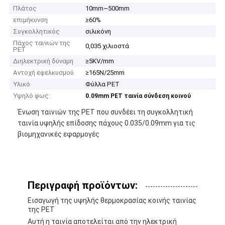
Πλάτος
10mm~500mm
επιμήκυνση
≥60%
Συγκολλητικός
σιλικόνη
Πάχος ταινιών της
0,035 χιλιοστά
PET
Διηλεκτρική δύναμη
≥5KV/mm
Αντοχή εφελκυσμού
≥165N/25mm
Υλικό
Φύλλα PET
Υψηλό φως:
0.09mm PET ταινία σύνδεση κοινού
Ένωση ταινιών της PET που συνδέει τη συγκολλητική
ταινία υψηλής επίδοσης πάχους 0.035/0.09mm για τις
βιομηχανικές εφαρμογές
Περιγραφή προϊόντων:
Εισαγωγή της υψηλής θερμοκρασίας κοινής ταινίας
της PET
Αυτή η ταινία αποτελείται από την ηλεκτρική