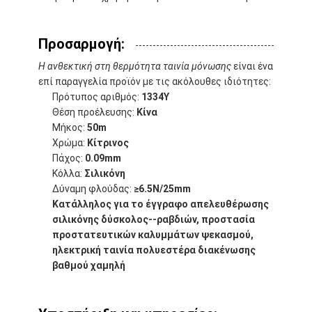
Ταινία υφασμάτων γυαλιού φύλλων αλουμινίου αργιλίου
Αντιμέτωπο φύλλο αλουμινίου έγγραφο της Kraft
Προσαρμογή:
Η ανθεκτική στη θερμότητα ταινία μόνωσης
είναι ένα
Ύφασμα φίμπεργκλας φύλλων αλουμινίου αργιλίου
επί παραγγελία προϊόν με τις ακόλουθες ιδιότητες:
Πρότυπος αριθμός:
1334Y
Scrim φύλλων αλουμινίου ταινία
Θέση προέλευσης:
Κίνα
Μήκος:
50m
Ταινία αγωγών υφασμάτων
Χρώμα:
Κίτρινος
Πάχος:
0.09mm
Το διπλάσιο πλαισίωσε την κολλητική ταινία
Κόλλα:
Σιλικόνη
Δύναμη φλούδας:
≥6.5N/25mm
Κολλητική ταινία της PET
Κατάλληλος για το έγγραφο απελευθέρωσης
σιλικόνης δύσκολος--ραβδιών, προστασία
Ρίψη επένδυσης ακρίβειας
προστατευτικών καλυμμάτων ψεκασμού,
ηλεκτρική ταινία πολυεστέρα διακένωσης
Ηλεκτρική πίνακα μόνωσης
βαθμού χαμηλή