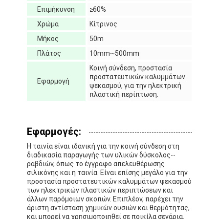
Γύρος εργοστασίων
Επιμήκυνση
≥60%
Χρώμα
Κίτρινος
Ποιοτικός έλεγχος
Μήκος
50m
Μας ελάτε σε επαφή με
Πλάτος
10mm~500mm
Κοινή σύνδεση, προστασία
προστατευτικών καλυμμάτων
Εφαρμογή
ψεκασμού, για την ηλεκτρική
πλαστική περίπτωση.
Συγκολλητική ταινία μόνωσης
Ταινία μόνωσης υφασμάτων γυαλιού
Εφαρμογές:
Ανθεκτική στη θερμότητα ταινία μόνωσης
Η ταινία είναι ιδανική για την κοινή σύνδεση στη
διαδικασία παραγωγής των υλικών δύσκολος--
Κολλητική ταινία υφασμάτων γυαλιού
ραβδιών, όπως το έγγραφο απελευθέρωσης
σιλικόνης και η ταινία. Είναι επίσης μεγάλο για την
προστασία προστατευτικών καλυμμάτων ψεκασμού
Κολλητική ταινία ταινιών Polyimide
των ηλεκτρικών πλαστικών περιπτώσεων και
άλλων παρόμοιων σκοπών. Επιπλέον, παρέχει την
Κολλητική ταινία φύλλων αλουμινίου αργιλίου
άριστη αντίσταση χημικών ουσιών και θερμότητας,
και μπορεί να χρησιμοποιηθεί σε ποικίλα σενάρια.