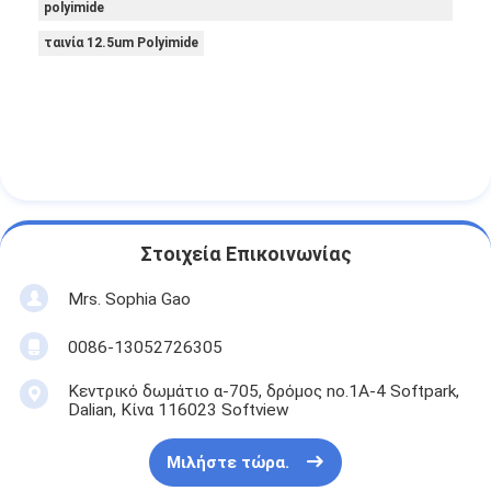
polyimide
Γύρος εργοστασίων
ταινία 12.5um Polyimide
Ποιοτικός έλεγχος
Μας ελάτε σε επαφή με
Συγκολλητική ταινία μόνωσης
Στοιχεία Επικοινωνίας
Ταινία μόνωσης υφασμάτων γυαλιού
Mrs. Sophia Gao
Ανθεκτική στη θερμότητα ταινία μόνωσης
0086-13052726305
Κολλητική ταινία υφασμάτων γυαλιού
Κεντρικό δωμάτιο α-705, δρόμος no.1A-4 Softpark,
Κολλητική ταινία ταινιών Polyimide
Dalian, Κίνα 116023 Softview
Κολλητική ταινία φύλλων αλουμινίου αργιλίου
Μιλήστε τώρα.