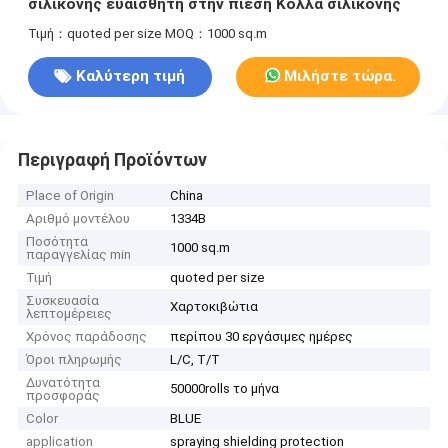
σιλικόνης ευαίσθητη στην πίεση Κόλλα σιλικόνης
Τιμή：quoted per size
MOQ：1000 sq.m
Καλύτερη τιμή
Μιλήστε τώρα.
Περιγραφή Προϊόντων
Place of Origin
China
Αριθμό μοντέλου
1334B
Ποσότητα
1000 sq.m
παραγγελίας min
Τιμή
quoted per size
Συσκευασία
Χαρτοκιβώτια
λεπτομέρειες
Χρόνος παράδοσης
περίπου 30 εργάσιμες ημέρες
Όροι πληρωμής
L/C, T/T
Δυνατότητα
50000rolls το μήνα
προσφοράς
Color
BLUE
application
spraying shielding protection