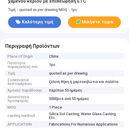
χαμένου κεριού με επιθεώρηση ETC
Τιμή：quoted as per drawing
MOQ：1pc
Καλύτερη τιμή
Μιλήστε τώρα.
Περιγραφή Προϊόντων
Place of Origin
China
Ποσότητα
1pc
παραγγελίας min
Τιμή
quoted as per drawing
Συσκευασία
ξύλινη θήκη ή χαρτοκιβώτια και παλέτα
λεπτομέρειες
Χρόνος παράδοσης
περίπου 55 ημέρες
Δυνατότητα
5000pcs ανά 55 ημέρες
προσφοράς
MOQ
1 Piece
Silica Sol Casting, Water Glass Casting
casting method
Etc.
APPLICATION
Fabrications For Numerous Applications