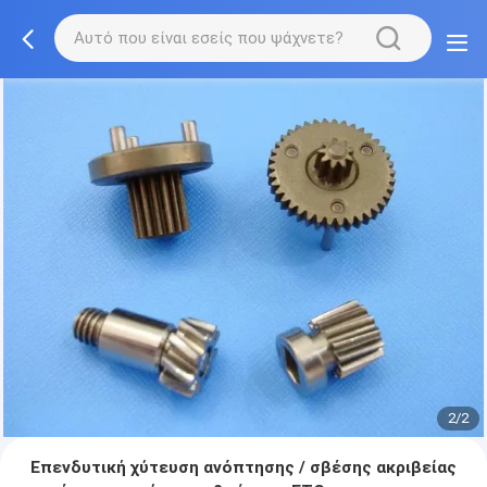
2/2
Επενδυτική χύτευση ανόπτησης / σβέσης ακριβείας