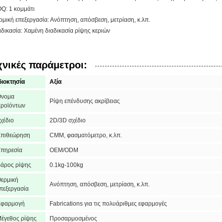
Q: 1 κομμάτι
ρμική επεξεργασία: Ανόπτηση, απόσβεση, μετρίαση, κ.λπ.
αδικασία: Χαμένη διαδικασία ρίψης κεριών
χνικές παράμετροι:
διοκτησία
Αξία
Όνομα
Ρίψη επένδυσης ακρίβειας
ροϊόντων
χέδιο
2D/3D σχέδιο
πιθεώρηση
CMM, φασματόμετρο, κ.λπ.
πηρεσία
OEM/ODM
άρος ρίψης
0.1kg-100kg
ερμική
Ανόπτηση, απόσβεση, μετρίαση, κ.λπ.
πεξεργασία
Εφαρμογή
Fabrications για τις πολυάριθμες εφαρμογές
έγεθος ρίψης
Προσαρμοσμένος