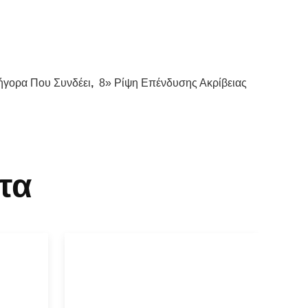
γορα Που Συνδέει
,
8» Ρίψη Επένδυσης Ακρίβειας
τα