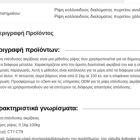
Ρίψη κολλοειδούς διαλύματος πυριτίου α
πισημαίνω:
Ρίψη κολλοειδούς διαλύματος πυριτίου χά
εριγραφή Προϊόντος
ριγραφή προϊόντων:
η επένδυσης ακρίβειας είναι μια μέθοδος ρίψης που χρησιμοποιείται για να δημιουρ
α διάφορα μέταλλα. Χαρακτηρίζεται από την άριστη διαστατική ακρίβειά του και η επι
μογές παραγωγής. Αυτή η μέθοδος είναι κατάλληλη για τα μέρη από τα διάφορα υλι
ί άλλοι. Η πετώντας σειρά βάρους είναι από 0.1kg σε 100 κλ, και η επιφάνεια τελει
τρωση. Προσφέρουμε το cOem και τις υπηρεσίες ODM για τη ρίψη επένδυσης ακρίβεια
ούν να χρησιμοποιηθούν για να επιτύχουν τις διάφορες απαιτήσεις απόδοσης.
ρακτηριστικά γνωρίσματα:
ψη επένδυσης ακρίβειας
ρος ρίψης: 0.1kg-100kg
οχή: CT7-CT9
ικά: Διάφορα υλικά συμπεριλαμβανομένου του ανοξείδωτου, του χάλυβα άνθρακα, τ