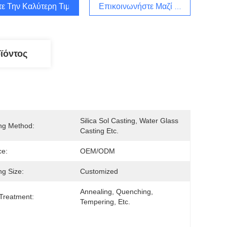
τε Την Καλύτερη Τιμή
Επικοινωνήστε Μαζί Μας
ϊόντος
Silica Sol Casting, Water Glass 
ng Method:
Casting Etc.
ce:
OEM/ODM
ng Size:
Customized
Annealing, Quenching, 
Treatment:
Tempering, Etc.