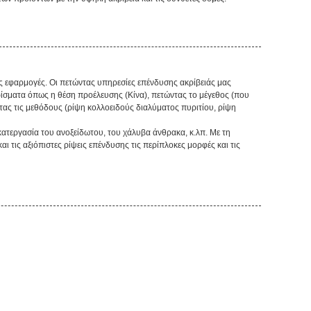
ες εφαρμογές. Οι πετώντας υπηρεσίες επένδυσης ακρίβειάς μας
ίσματα όπως η θέση προέλευσης (Κίνα), πετώντας το μέγεθος (που
τας τις μεθόδους (ρίψη κολλοειδούς διαλύματος πυριτίου, ρίψη
ατεργασία του ανοξείδωτου, του χάλυβα άνθρακα, κ.λπ. Με τη
 τις αξιόπιστες ρίψεις επένδυσης τις περίπλοκες μορφές και τις