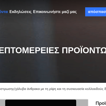
όντα
Εκδηλώσεις
Επικοινωνήστε μαζί μας
απόσπασ
ΕΠΤΟΜΈΡΕΙΕΣ ΠΡΟΪΌΝΤ
στρωσης/χάλυβα άνθρακα με τη ρίψη και τη συσκευασία κολλοειδούς δ
Προϊ