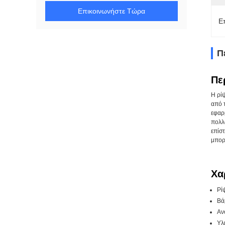
Επικοινωνήστε Τώρα
Ε
Π
Πε
Η ρίψ
από τ
εφαρ
πολλο
επίσ
μπορ
Χα
Ρί
Βά
Αν
Υλ