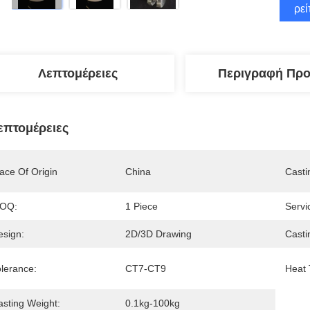
Βρεί
Λεπτομέρειες
Περιγραφή Προ
επτομέρειες
ace Of Origin
China
Casti
OQ:
1 Piece
Servi
esign:
2D/3D Drawing
Casti
olerance:
CT7-CT9
Heat 
asting Weight:
0.1kg-100kg