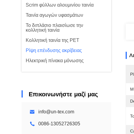
Scrim φύλλων αλουμινίου ταινία
Ταινία αγωγών υφασμάτων
Το διπλάσιο πλαισίωσε την
κολλητική ταινία
Κολλητική ταινία της PET
Ρίψη επένδυσης ακρίβειας
Λ
Ηλεκτρική πίνακα μόνωσης
Pl
M
Επικοινωνήστε μαζί μας
D
info@un-tex.com
T
0086-13052726305
C