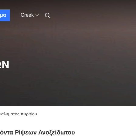
μα
Greek
ΩΝ
ιαλύματος πυριτίου
όντα Ρίψεων Ανοξείδωτου