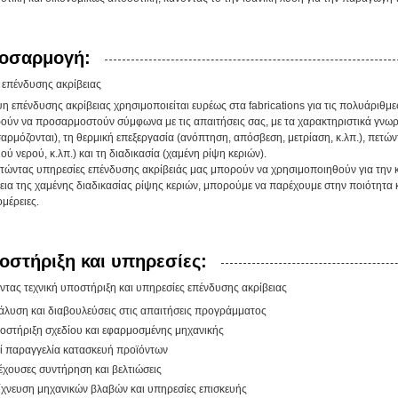
οσαρμογή:
 επένδυσης ακρίβειας
ψη επένδυσης ακρίβειας χρησιμοποιείται ευρέως στα fabrications για τις πολυάριθμ
ούν να προσαρμοστούν σύμφωνα με τις απαιτήσεις σας, με τα χαρακτηριστικά γνωρ
αρμόζονται), τη θερμική επεξεργασία (ανόπτηση, απόσβεση, μετρίαση, κ.λπ.), πετών
ού νερού, κ.λπ.) και τη διαδικασία (χαμένη ρίψη κεριών).
ετώντας υπηρεσίες επένδυσης ακρίβειάς μας μπορούν να χρησιμοποιηθούν για την κ
ια της χαμένης διαδικασίας ρίψης κεριών, μπορούμε να παρέχουμε στην ποιότητα και
μέρειες.
οστήριξη και υπηρεσίες:
ντας τεχνική υποστήριξη και υπηρεσίες επένδυσης ακρίβειας
άλυση και διαβουλεύσεις στις απαιτήσεις προγράμματος
οστήριξη σχεδίου και εφαρμοσμένης μηχανικής
ί παραγγελία κατασκευή προϊόντων
έχουσες συντήρηση και βελτιώσεις
ίχνευση μηχανικών βλαβών και υπηρεσίες επισκευής