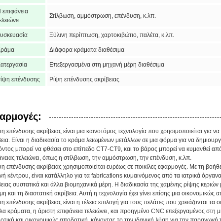
 επιφάνεια
Στίλβωση, αμμόστρωση, επένδυση, κ.λπ.
ελειώνει
υσκευασία
Ξύλινη περίπτωση, χαρτοκιβώτιο, παλέτα, κ.λπ.
Κράμα
Διάφορα κράματα διαθέσιμα
ατεργασία
Επεξεργασμένα στη μηχανή μέρη διαθέσιμα
ίψη επένδυσης
Ρίψη επένδυσης ακρίβειας
αρμογές:
η επένδυσης ακρίβειας είναι μια καινοτόμος τεχνολογία που χρησιμοποιείται για να
εια. Είναι η διαδικασία το κράμα λειωμένων μετάλλων σε μια φόρμα για να δημιουργή
όντος μπορεί να φθάσει στο επίπεδο CT7-CT9, και το βάρος μπορεί να κυμανθεί απ
άνειας τελειώνει, όπως η στίλβωση, την αμμόστρωση, την επένδυση, κ.λπ.
ψη επένδυσης ακρίβειας χρησιμοποιείται ευρέως σε ποικίλες εφαρμογές. Με τη βο
ή κέντρου, είναι κατάλληλο για τα fabrications κυμαινόμενος από τα ιατρικά όργαν
βειας συστατικά και άλλα βιομηχανικά μέρη. Η διαδικασία της χαμένης ρίψης κεριών
η και τη διαστατική ακρίβεια. Αυτή η τεχνολογία έχει γίνει επίσης μια οικονομικώς
η επένδυσης ακρίβειας είναι η τέλεια επιλογή για τους πελάτες που χρειάζονται τα
λα κράματα, η άριστη επιφάνεια τελειώνει, και προηγμένο CNC επεξεργαμένος στη μη
οτική και οικονομικώς αποδοτική, κάνοντας το την ιδανική λύση για την παραγωγή τ