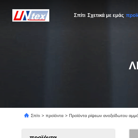
Σπίτι
Σχετικά με εμάς
προϊ
Λ
Σπίτι
>
προϊόντα
>
Προϊόντα ρίψεων ανοξείδωτου αμμό
προϊόντα