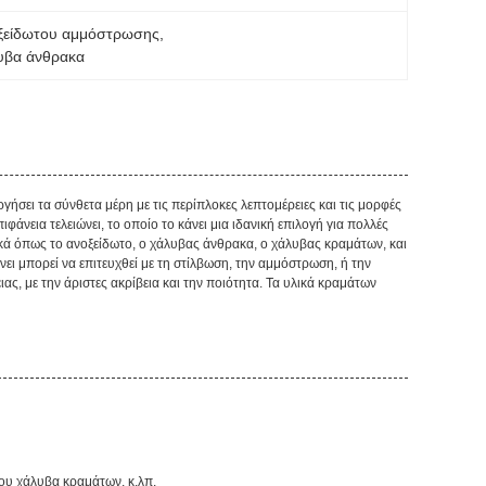
νοξείδωτου αμμόστρωσης
, 
λυβα άνθρακα
γήσει τα σύνθετα μέρη με τις περίπλοκες λεπτομέρειες και τις μορφές
φάνεια τελειώνει, το οποίο το κάνει μια ιδανική επιλογή για πολλές
κά όπως το ανοξείδωτο, ο χάλυβας άνθρακα, ο χάλυβας κραμάτων, και
ώνει μπορεί να επιτευχθεί με τη στίλβωση, την αμμόστρωση, ή την
ς, με την άριστες ακρίβεια και την ποιότητα. Τα υλικά κραμάτων
ου χάλυβα κραμάτων, κ.λπ.