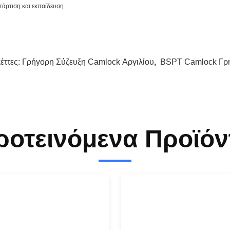
τάρτιση και εκπαίδευση
κέττες:
Γρήγορη Σύζευξη Camlock Αργιλίου
,
BSPT Camlock Γρή
ροτεινόμενα Προϊόν