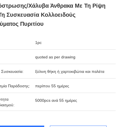
όστρωσης/χάλυβα Άνθρακα Με Τη Ρίψη
Τη Συσκευασία Κολλοειδούς
ύματος Πυριτίου
1pc
quoted as per drawing
 Συσκευασία:
ξύλινη θήκη ή χαρτοκιβώτια και παλέτα
σμία Παράδοσης:
περίπου 55 ημέρες
ότητα
5000pcs ανά 55 ημέρες
ιασμού: