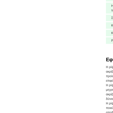
Η
τ
Σ
Κ
Ρ
Εφ
Η ρίψ
ακρίβ
προϊ
επιφ
Η ρί
μηχαν
ακρί
δύναμ
Η ρίψ
ποικί
αποδ