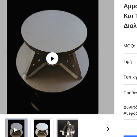
Αμμ
Και 
Διαλ
MOQ:
Τιμή:
Τυπική
Προθε
Δυνατ
Ανεφοδ