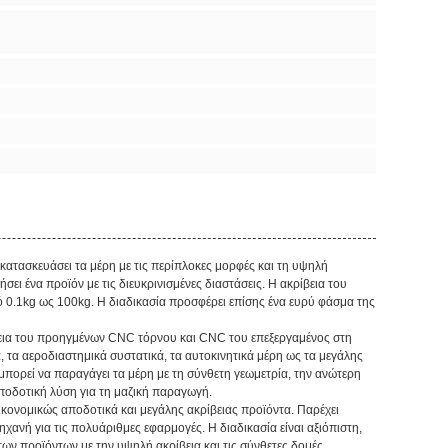
 κατασκευάσει τα μέρη με τις περίπλοκες μορφές και τη υψηλή
σει ένα προϊόν με τις διευκρινισμένες διαστάσεις. Η ακρίβεια του
ό 0.1kg ως 100kg. Η διαδικασία προσφέρει επίσης ένα ευρύ φάσμα της
ήθεια του προηγμένων CNC τόρνου και CNC του επεξεργαμένος στη
α, τα αεροδιαστημικά συστατικά, τα αυτοκινητικά μέρη ως τα μεγάλης
 μπορεί να παραγάγει τα μέρη με τη σύνθετη γεωμετρία, την ανώτερη
 αποδοτική λύση για τη μαζική παραγωγή.
 οικονομικώς αποδοτικά και μεγάλης ακρίβειας προϊόντα. Παρέχει
χανή για τις πολυάριθμες εφαρμογές. Η διαδικασία είναι αξιόπιστη,
ων προϊόντων με την υψηλή ακρίβεια και τις σύνθετες δομές.