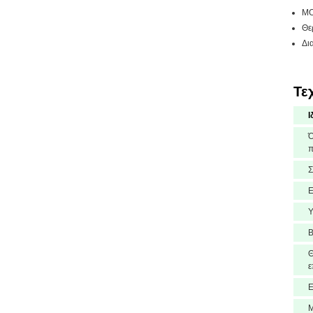
MO
Θε
Δι
Τε
Ι
π
Σ
Ε
Υ
Β
Θ
ε
Μ