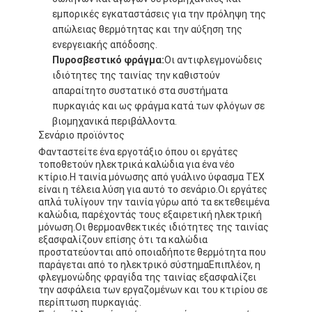
εμπορικές εγκαταστάσεις για την πρόληψη της
απώλειας θερμότητας και την αύξηση της
ενεργειακής απόδοσης.
Πυροσβεστικό φράγμα:
Οι αντιφλεγμονώδεις
ιδιότητες της ταινίας την καθιστούν
απαραίτητο συστατικό στα συστήματα
πυρκαγιάς και ως φράγμα κατά των φλόγων σε
βιομηχανικά περιβάλλοντα.
Σενάριο προϊόντος
Φανταστείτε ένα εργοτάξιο όπου οι εργάτες
τοποθετούν ηλεκτρικά καλώδια για ένα νέο
κτίριο.Η ταινία μόνωσης από γυάλινο ύφασμα TEX
είναι η τέλεια λύση για αυτό το σενάριο.Οι εργάτες
απλά τυλίγουν την ταινία γύρω από τα εκτεθειμένα
καλώδια, παρέχοντάς τους εξαιρετική ηλεκτρική
μόνωση.Οι θερμοανθεκτικές ιδιότητες της ταινίας
εξασφαλίζουν επίσης ότι τα καλώδια
προστατεύονται από οποιαδήποτε θερμότητα που
παράγεται από το ηλεκτρικό σύστημαΕπιπλέον, η
φλεγμονώδης φραγίδα της ταινίας εξασφαλίζει
την ασφάλεια των εργαζομένων και του κτιρίου σε
περίπτωση πυρκαγιάς.