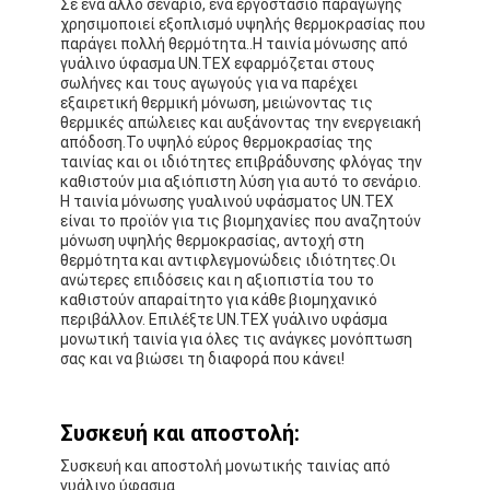
Σε ένα άλλο σενάριο, ένα εργοστάσιο παραγωγής
χρησιμοποιεί εξοπλισμό υψηλής θερμοκρασίας που
παράγει πολλή θερμότητα..Η ταινία μόνωσης από
γυάλινο ύφασμα UN.TEX εφαρμόζεται στους
σωλήνες και τους αγωγούς για να παρέχει
εξαιρετική θερμική μόνωση, μειώνοντας τις
θερμικές απώλειες και αυξάνοντας την ενεργειακή
απόδοση.Το υψηλό εύρος θερμοκρασίας της
ταινίας και οι ιδιότητες επιβράδυνσης φλόγας την
καθιστούν μια αξιόπιστη λύση για αυτό το σενάριο.
Η ταινία μόνωσης γυαλινού υφάσματος UN.TEX
είναι το προϊόν για τις βιομηχανίες που αναζητούν
μόνωση υψηλής θερμοκρασίας, αντοχή στη
θερμότητα και αντιφλεγμονώδεις ιδιότητες.Οι
ανώτερες επιδόσεις και η αξιοπιστία του το
καθιστούν απαραίτητο για κάθε βιομηχανικό
περιβάλλον. Επιλέξτε UN.TEX γυάλινο υφάσμα
μονωτική ταινία για όλες τις ανάγκες μονόπτωση
σας και να βιώσει τη διαφορά που κάνει!
Συσκευή και αποστολή:
Συσκευή και αποστολή μονωτικής ταινίας από
γυάλινο ύφασμα