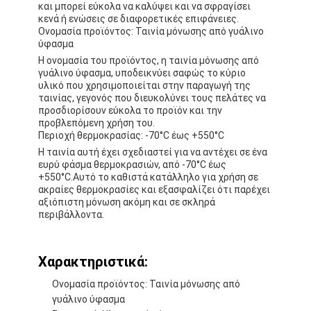
και μπορεί εύκολα να καλύψει και να σφραγίσει
κενά ή ενώσεις σε διαφορετικές επιφάνειες.
Ονομασία προϊόντος: Ταινία μόνωσης από γυάλινο
ύφασμα
Η ονομασία του προϊόντος, η ταινία μόνωσης από
γυάλινο ύφασμα, υποδεικνύει σαφώς το κύριο
υλικό που χρησιμοποιείται στην παραγωγή της
ταινίας, γεγονός που διευκολύνει τους πελάτες να
προσδιορίσουν εύκολα το προϊόν και την
προβλεπόμενη χρήση του.
Περιοχή θερμοκρασίας: -70°C έως +550°C
Η ταινία αυτή έχει σχεδιαστεί για να αντέχει σε ένα
ευρύ φάσμα θερμοκρασιών, από -70°C έως
+550°C.Αυτό το καθιστά κατάλληλο για χρήση σε
ακραίες θερμοκρασίες και εξασφαλίζει ότι παρέχει
αξιόπιστη μόνωση ακόμη και σε σκληρά
περιβάλλοντα.
Σπίτι
Χαρακτηριστικά:
Προϊόντα
Ονομασία προϊόντος: Ταινία μόνωσης από
Περίπου εμείς
γυάλινο ύφασμα