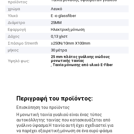
προϊόντος
χρώμα
Λευκό
Υλικό
Ε -ε-glassfiber
Διάμετρο
25MM
Εφαρμογή
Ηλεκτρική μόνωση
Δάχος
0,13 χλστ
Σπάσιμο Strenth
≥250N/10mm X100mm
μήκος
30 μέτρα
25 mm πλάτος γυάλινης ινώδους
Υψηλό φως:
μονωτικής ταινίας
,
Ταινία μόνωσης από υλικό E-Fiber
Περιγραφή του προϊόντος:
Επισκόπηση του προϊόντος
Η μονωτική ταινία γυαλιού είναι ένας τύπος
αυτοκόλλητης ταινίας που κατασκευάζεται από
γυάλινο ύφασμα.Η ταινία αυτή έχει σχεδιαστεί για
να παρέχει εξαιρετική μόνωση σε ένα ευρύ φάσμα