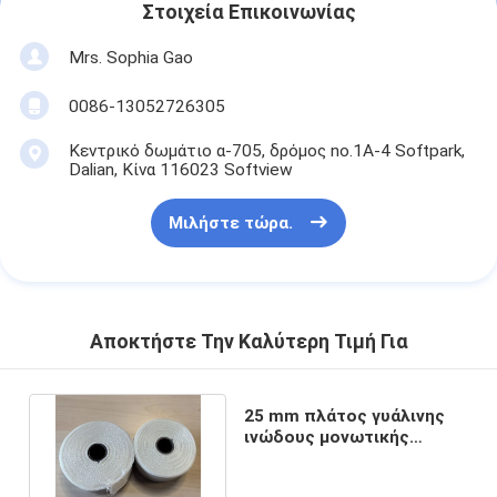
Στοιχεία Επικοινωνίας
Mrs. Sophia Gao
0086-13052726305
Κεντρικό δωμάτιο α-705, δρόμος no.1A-4 Softpark,
Dalian, Κίνα 116023 Softview
Μιλήστε τώρα.
Αποκτήστε Την Καλύτερη Τιμή Για
25 mm πλάτος γυάλινης
ινώδους μονωτικής
ταινίας με υλικό E-
Glassfiber