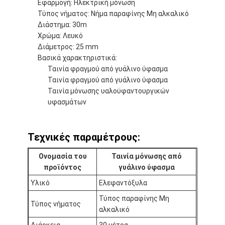
Εφαρμογή: Ηλεκτρική μόνωση
Γύρος εργοστασίων
Τύπος νήματος: Νήμα παραφίνης Μη αλκαλικό
Διάστημα: 30m
Ποιοτικός έλεγχος
Χρώμα: Λευκό
Διάμετρος: 25 mm
Μας ελάτε σε επαφή με
Βασικά χαρακτηριστικά:
Ταινία φραγμού από γυάλινο ύφασμα
Ταινία φραγμού από γυάλινο ύφασμα
Ταινία μόνωσης υαλοϋφαντουργικών
Συγκολλητική ταινία μόνωσης
υφασμάτων
Ταινία μόνωσης υφασμάτων γυαλιού
Τεχνικές παραμέτρους:
Ανθεκτική στη θερμότητα ταινία μόνωσης
Ονομασία του
Ταινία μόνωσης από
Κολλητική ταινία υφασμάτων γυαλιού
προϊόντος
γυάλινο ύφασμα
Υλικό
Ελεφαντόξυλα
Κολλητική ταινία ταινιών Polyimide
Τύπος παραφίνης Μη
Τύπος νήματος
Κολλητική ταινία φύλλων αλουμινίου αργιλίου
αλκαλικό
Διάρκεια
30 μέτρα