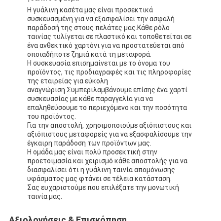
Η γυάλινη κασέτα μας είναι προσεκτικά
συσκευασμένη για να εξασφαλίσει την ασφαλή
παράδοσή της στους πελάτες μας.Κάθε ρόλο
ταινίας τυλίγεται σε πλαστικό και τοποθετείται σε
ένα ανθεκτικό χαρτόνι για να προστατεύεται από
οποιαδήποτε ζημιά κατά τη μεταφορά.
Η συσκευασία επισημαίνεται με το όνομα του
προϊόντος, τις προδιαγραφές και τις πληροφορίες
της εταιρείας για εύκολη
αναγνώριση.Συμπεριλαμβάνουμε επίσης ένα χαρτί
συσκευασίας με κάθε παραγγελία για να
επαληθεύσουμε το περιεχόμενο και την ποσότητα
του προϊόντος.
Για την αποστολή, χρησιμοποιούμε αξιόπιστους και
αξιόπιστους μεταφορείς για να εξασφαλίσουμε την
έγκαιρη παράδοση των προϊόντων μας.
Η ομάδα μας είναι πολύ προσεκτική στην
προετοιμασία και χειρισμό κάθε αποστολής για να
διασφαλίσει ότι η γυάλινη ταινία απομόνωσης
υφάσματος μας φτάνει σε τέλεια κατάσταση.
Σας ευχαριστούμε που επιλέξατε την μονωτική
ταινία μας.
Αξιολογήσεις & Επισκόπηση