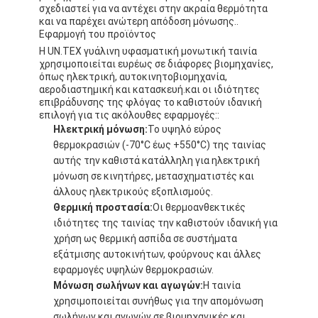
σχεδιαστεί για να αντέχει στην ακραία θερμότητα
και να παρέχει ανώτερη απόδοση μόνωσης..
Εφαρμογή του προϊόντος
Η UN.TEX γυάλινη υφασματική μονωτική ταινία
χρησιμοποιείται ευρέως σε διάφορες βιομηχανίες,
όπως ηλεκτρική, αυτοκινητοβιομηχανία,
αεροδιαστημική και κατασκευή.και οι ιδιότητες
επιβράδυνσης της φλόγας το καθιστούν ιδανική
επιλογή για τις ακόλουθες εφαρμογές::
Ηλεκτρική μόνωση:
Το υψηλό εύρος
θερμοκρασιών (-70°C έως +550°C) της ταινίας
αυτής την καθιστά κατάλληλη για ηλεκτρική
μόνωση σε κινητήρες, μετασχηματιστές και
άλλους ηλεκτρικούς εξοπλισμούς.
Θερμική προστασία:
Οι θερμοανθεκτικές
ιδιότητες της ταινίας την καθιστούν ιδανική για
χρήση ως θερμική ασπίδα σε συστήματα
εξάτμισης αυτοκινήτων, φούρνους και άλλες
εφαρμογές υψηλών θερμοκρασιών.
Μόνωση σωλήνων και αγωγών:
Η ταινία
χρησιμοποιείται συνήθως για την απομόνωση
σωλήνων και αγωγών σε βιομηχανικές και