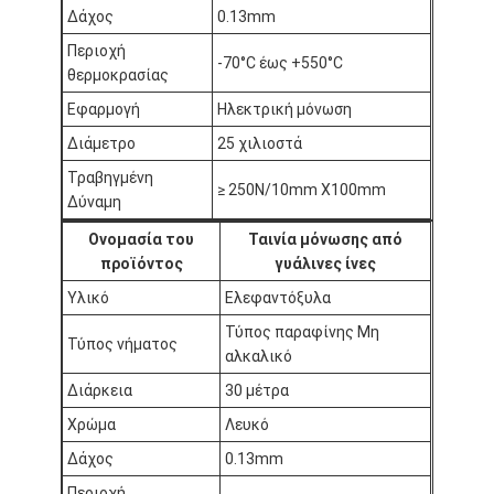
Δάχος
0.13mm
Περιοχή
-70°C έως +550°C
θερμοκρασίας
Εφαρμογή
Ηλεκτρική μόνωση
Διάμετρο
25 χιλιοστά
Τραβηγμένη
≥ 250N/10mm X100mm
Δύναμη
Ονομασία του
Ταινία μόνωσης από
προϊόντος
γυάλινες ίνες
Υλικό
Ελεφαντόξυλα
Τύπος παραφίνης Μη
Τύπος νήματος
αλκαλικό
Διάρκεια
30 μέτρα
Χρώμα
Λευκό
Δάχος
0.13mm
Περιοχή