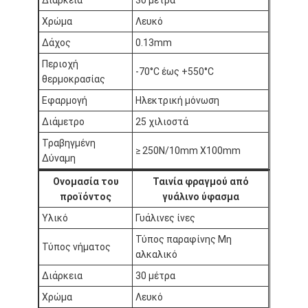
Ταινία υφασμάτων γυαλιού φύλλων αλουμινίου αργιλίου
Χρώμα
Λευκό
Αντιμέτωπο φύλλο αλουμινίου έγγραφο της Kraft
Δάχος
0.13mm
Περιοχή
Ύφασμα φίμπεργκλας φύλλων αλουμινίου αργιλίου
-70°C έως +550°C
θερμοκρασίας
Scrim φύλλων αλουμινίου ταινία
Εφαρμογή
Ηλεκτρική μόνωση
Διάμετρο
25 χιλιοστά
Ταινία αγωγών υφασμάτων
Τραβηγμένη
≥ 250N/10mm X100mm
Δύναμη
Το διπλάσιο πλαισίωσε την κολλητική ταινία
Ονομασία του
Ταινία φραγμού από
Κολλητική ταινία της PET
προϊόντος
γυάλινο ύφασμα
Υλικό
Γυάλινες ίνες
Ρίψη επένδυσης ακρίβειας
Τύπος παραφίνης Μη
Τύπος νήματος
Ηλεκτρική πίνακα μόνωσης
αλκαλικό
Διάρκεια
30 μέτρα
Χρώμα
Λευκό