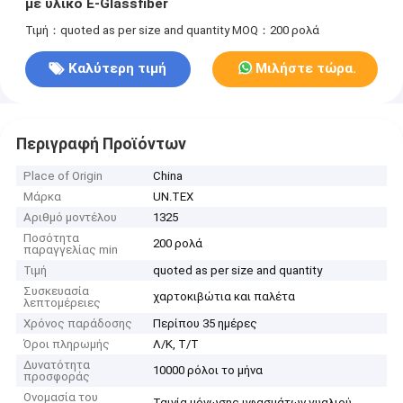
με υλικό E-Glassfiber
Τιμή：quoted as per size and quantity
MOQ：200 ρολά
Καλύτερη τιμή
Μιλήστε τώρα.
Περιγραφή Προϊόντων
Place of Origin
China
Μάρκα
UN.TEX
Αριθμό μοντέλου
1325
Ποσότητα
200 ρολά
παραγγελίας min
Τιμή
quoted as per size and quantity
Συσκευασία
χαρτοκιβώτια και παλέτα
λεπτομέρειες
Χρόνος παράδοσης
Περίπου 35 ημέρες
Όροι πληρωμής
Λ/Κ, Τ/Τ
Δυνατότητα
10000 ρόλοι το μήνα
προσφοράς
Ονομασία του
Ταινία μόνωσης υφασμάτων γυαλιού