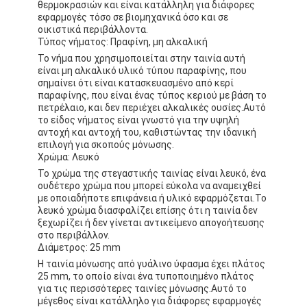
θερμοκρασιών και είναι κατάλληλη για διάφορες
εφαρμογές τόσο σε βιομηχανικά όσο και σε
οικιστικά περιβάλλοντα.
Τύπος νήματος: Πραφίνη, μη αλκαλική
Το νήμα που χρησιμοποιείται στην ταινία αυτή
είναι μη αλκαλικό υλικό τύπου παραφίνης, που
σημαίνει ότι είναι κατασκευασμένο από κερί
παραφίνης, που είναι ένας τύπος κεριού με βάση το
πετρέλαιο, και δεν περιέχει αλκαλικές ουσίες.Αυτό
το είδος νήματος είναι γνωστό για την υψηλή
αντοχή και αντοχή του, καθιστώντας την ιδανική
επιλογή για σκοπούς μόνωσης.
Χρώμα: Λευκό
Το χρώμα της στεγαστικής ταινίας είναι λευκό, ένα
ουδέτερο χρώμα που μπορεί εύκολα να αναμειχθεί
με οποιαδήποτε επιφάνεια ή υλικό εφαρμόζεται.Το
λευκό χρώμα διασφαλίζει επίσης ότι η ταινία δεν
ξεχωρίζει ή δεν γίνεται αντικείμενο απογοήτευσης
στο περιβάλλον.
Διάμετρος: 25 mm
Η ταινία μόνωσης από γυάλινο ύφασμα έχει πλάτος
25 mm, το οποίο είναι ένα τυποποιημένο πλάτος
για τις περισσότερες ταινίες μόνωσης.Αυτό το
μέγεθος είναι κατάλληλο για διάφορες εφαρμογές