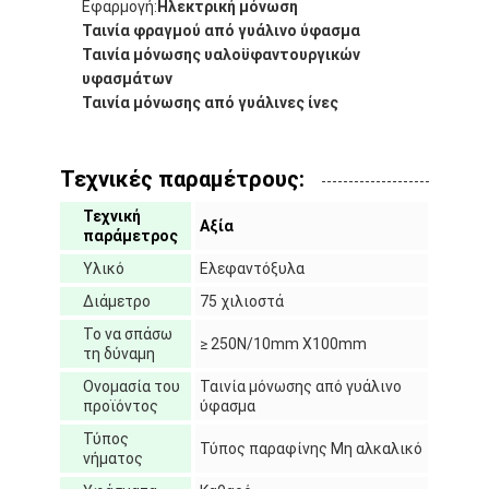
Εφαρμογή:
Ηλεκτρική μόνωση
Ταινία φραγμού από γυάλινο ύφασμα
Ταινία μόνωσης υαλοϋφαντουργικών
υφασμάτων
Ταινία μόνωσης από γυάλινες ίνες
Τεχνικές παραμέτρους:
Τεχνική
Αξία
παράμετρος
Υλικό
Ελεφαντόξυλα
Διάμετρο
75 χιλιοστά
Το να σπάσω
≥ 250N/10mm X100mm
τη δύναμη
Σπίτι
Ονομασία του
Ταινία μόνωσης από γυάλινο
προϊόντος
ύφασμα
Προϊόντα
Τύπος
Τύπος παραφίνης Μη αλκαλικό
νήματος
Περίπου εμείς