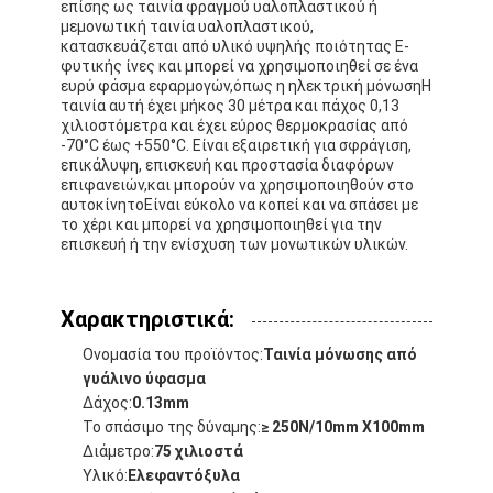
επίσης ως ταινία φραγμού υαλοπλαστικού ή
μεμονωτική ταινία υαλοπλαστικού,
κατασκευάζεται από υλικό υψηλής ποιότητας E-
φυτικής ίνες και μπορεί να χρησιμοποιηθεί σε ένα
ευρύ φάσμα εφαρμογών,όπως η ηλεκτρική μόνωσηΗ
ταινία αυτή έχει μήκος 30 μέτρα και πάχος 0,13
χιλιοστόμετρα και έχει εύρος θερμοκρασίας από
-70°C έως +550°C. Είναι εξαιρετική για σφράγιση,
επικάλυψη, επισκευή και προστασία διαφόρων
επιφανειών,και μπορούν να χρησιμοποιηθούν στο
αυτοκίνητοΕίναι εύκολο να κοπεί και να σπάσει με
το χέρι και μπορεί να χρησιμοποιηθεί για την
επισκευή ή την ενίσχυση των μονωτικών υλικών.
Χαρακτηριστικά:
Ονομασία του προϊόντος:
Ταινία μόνωσης από
γυάλινο ύφασμα
Δάχος:
0.13mm
Το σπάσιμο της δύναμης:
≥ 250N/10mm X100mm
Διάμετρο:
75 χιλιοστά
Υλικό:
Ελεφαντόξυλα