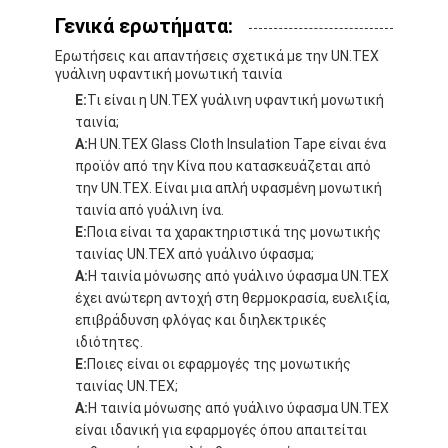
Γενικά ερωτήματα:
Ερωτήσεις και απαντήσεις σχετικά με την UN.TEX
γυάλινη υφαντική μονωτική ταινία
Ε:
Τι είναι η UN.TEX γυάλινη υφαντική μονωτική
ταινία;
Α:
Η UN.TEX Glass Cloth Insulation Tape είναι ένα
προϊόν από την Κίνα που κατασκευάζεται από
την UN.TEX. Είναι μια απλή υφασμένη μονωτική
ταινία από γυάλινη ίνα.
Ε:
Ποια είναι τα χαρακτηριστικά της μονωτικής
ταινίας UN.TEX από γυάλινο ύφασμα;
Α:
Η ταινία μόνωσης από γυάλινο ύφασμα UN.TEX
έχει ανώτερη αντοχή στη θερμοκρασία, ευελιξία,
επιβράδυνση φλόγας και διηλεκτρικές
ιδιότητες.
Ε:
Ποιες είναι οι εφαρμογές της μονωτικής
ταινίας UN.TEX;
Α:
Η ταινία μόνωσης από γυάλινο ύφασμα UN.TEX
είναι ιδανική για εφαρμογές όπου απαιτείται