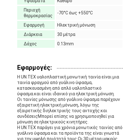
Υφάσματα
Καθαρό
Γύρος εργοστασίων
Περιοχή
-70°C έως +550°C
θερμοκρασίας
Ποιοτικός έλεγχος
Εφαρμογή
Ηλεκτρική μόνωση
Μας ελάτε σε επαφή με
Διάρκεια
30 μέτρα
Δάχος
0.13mm
Συγκολλητική ταινία μόνωσης
Εφαρμογές:
Ταινία μόνωσης υφασμάτων γυαλιού
Η UN.TEX υαλοπλαστική μονωτική ταινία είναι μια
ταινία φραγμού από γυάλινο ύφασμα,
κατασκευασμένη από απλό υαλοπλαστικό
Ανθεκτική στη θερμότητα ταινία μόνωσης
ύφασμα.και είναι ιδανικό για ηλεκτρική μόνωση.
Οι ταινίες μόνωσης από γυάλινο ύφασμα παρέχουν
Κολλητική ταινία υφασμάτων γυαλιού
εξαιρετική ηλεκτρική μόνωση, λόγω της
εξαιρετικής διηλεκτρικής τους αντοχής.και
Κολλητική ταινία ταινιών Polyimide
συνδέσειςΜπορεί επίσης να χρησιμοποιηθεί για
μόνωση σε ηλεκτρικούς κινητήρες.
Η UN.TEX παράγει για χρόνια μονωτικές ταινίες από
Κολλητική ταινία φύλλων αλουμινίου αργιλίου
γυάλινο ύφασμα και τα προϊόντα της είναι γνωστά
για την υψηλή ποιότητά τους.Οι 30 μέτρα μακρύς