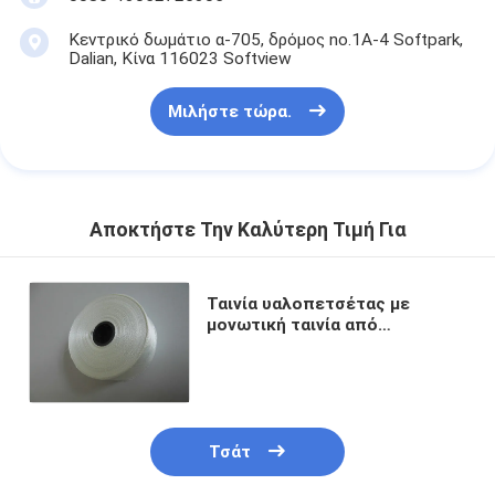
Κεντρικό δωμάτιο α-705, δρόμος no.1A-4 Softpark,
Dalian, Κίνα 116023 Softview
Μιλήστε τώρα.
Αποκτήστε Την Καλύτερη Τιμή Για
Ταινία υαλοπετσέτας με
μονωτική ταινία από
ηλεκτρονικές ίνες γυαλιού,
απλή υφαντική για αντοχή στη
θερμότητα
Τσάτ