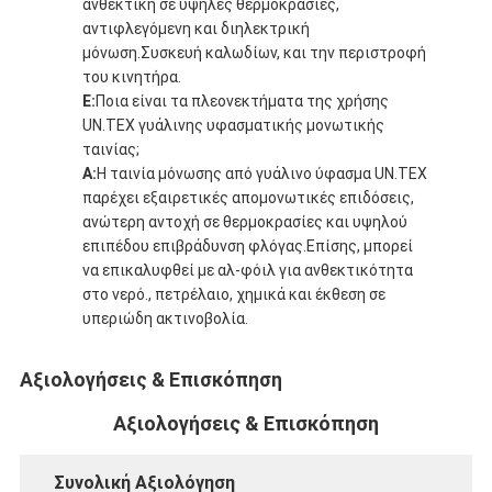
ανθεκτική σε υψηλές θερμοκρασίες,
αντιφλεγόμενη και διηλεκτρική
μόνωση.Συσκευή καλωδίων, και την περιστροφή
του κινητήρα.
Ε:
Ποια είναι τα πλεονεκτήματα της χρήσης
UN.TEX γυάλινης υφασματικής μονωτικής
ταινίας;
Α:
Η ταινία μόνωσης από γυάλινο ύφασμα UN.TEX
παρέχει εξαιρετικές απομονωτικές επιδόσεις,
ανώτερη αντοχή σε θερμοκρασίες και υψηλού
επιπέδου επιβράδυνση φλόγας.Επίσης, μπορεί
να επικαλυφθεί με αλ-φόιλ για ανθεκτικότητα
στο νερό., πετρέλαιο, χημικά και έκθεση σε
υπεριώδη ακτινοβολία.
Αξιολογήσεις & Επισκόπηση
Αξιολογήσεις & Επισκόπηση
Συνολική Αξιολόγηση