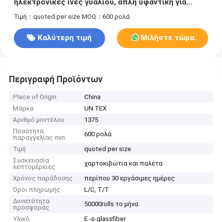
ηλεκτρονικές ίνες γυαλιού, απλή υφαντική για
αντοχή στη θερμότητα
Τιμή：quoted per size
MOQ：600 ρολά
Καλύτερη τιμή
Μιλήστε τώρα.
Περιγραφή Προϊόντων
Place of Origin
China
Μάρκα
UN.TEX
Αριθμό μοντέλου
1375
Ποσότητα
600 ρολά
παραγγελίας min
Τιμή
quoted per size
Συσκευασία
χαρτοκιβώτια και παλέτα
λεπτομέρειες
Χρόνος παράδοσης
περίπου 30 εργάσιμες ημέρες
Όροι πληρωμής
L/C, T/T
Δυνατότητα
50000rolls το μήνα
προσφοράς
Υλικό
Ε -ε-glassfiber