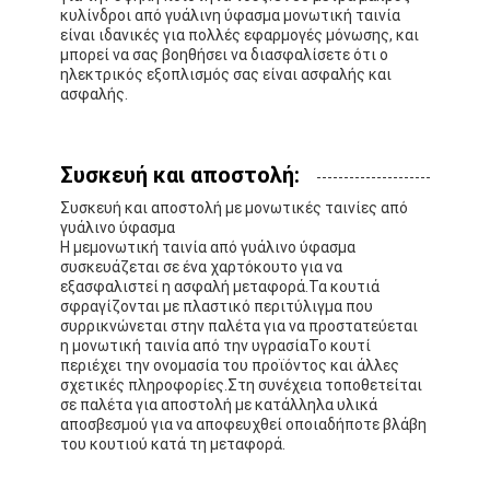
Ταινία υφασμάτων γυαλιού φύλλων αλουμινίου αργιλίου
κυλίνδροι από γυάλινη ύφασμα μονωτική ταινία
είναι ιδανικές για πολλές εφαρμογές μόνωσης, και
μπορεί να σας βοηθήσει να διασφαλίσετε ότι ο
Αντιμέτωπο φύλλο αλουμινίου έγγραφο της Kraft
ηλεκτρικός εξοπλισμός σας είναι ασφαλής και
ασφαλής.
Ύφασμα φίμπεργκλας φύλλων αλουμινίου αργιλίου
Scrim φύλλων αλουμινίου ταινία
Συσκευή και αποστολή:
Ταινία αγωγών υφασμάτων
Συσκευή και αποστολή με μονωτικές ταινίες από
γυάλινο ύφασμα
Η μεμονωτική ταινία από γυάλινο ύφασμα
Το διπλάσιο πλαισίωσε την κολλητική ταινία
συσκευάζεται σε ένα χαρτόκουτο για να
εξασφαλιστεί η ασφαλή μεταφορά.Τα κουτιά
Κολλητική ταινία της PET
σφραγίζονται με πλαστικό περιτύλιγμα που
συρρικνώνεται στην παλέτα για να προστατεύεται
η μονωτική ταινία από την υγρασίαΤο κουτί
Ρίψη επένδυσης ακρίβειας
περιέχει την ονομασία του προϊόντος και άλλες
σχετικές πληροφορίες.Στη συνέχεια τοποθετείται
Ηλεκτρική πίνακα μόνωσης
σε παλέτα για αποστολή με κατάλληλα υλικά
αποσβεσμού για να αποφευχθεί οποιαδήποτε βλάβη
του κουτιού κατά τη μεταφορά.