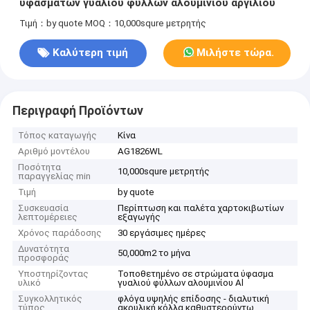
υφασμάτων γυαλιού φύλλων αλουμινίου αργιλίου
Τιμή：by quote
MOQ：10,000squre μετρητής
Καλύτερη τιμή
Μιλήστε τώρα.
Περιγραφή Προϊόντων
Τόπος καταγωγής
Κίνα
Αριθμό μοντέλου
AG1826WL
Ποσότητα
10,000squre μετρητής
παραγγελίας min
Τιμή
by quote
Συσκευασία
Περίπτωση και παλέτα χαρτοκιβωτίων
λεπτομέρειες
εξαγωγής
Χρόνος παράδοσης
30 εργάσιμες ημέρες
Δυνατότητα
50,000m2 το μήνα
προσφοράς
Υποστηρίζοντας
Τοποθετημένο σε στρώματα ύφασμα
υλικό
γυαλιού φύλλων αλουμινίου Al
Συγκολλητικός
φλόγα υψηλής επίδοσης - διαλυτική
τύπος
ακρυλική κόλλα καθυστερούντω