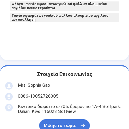
Φλόγα - ταινία υφασμάτων γυαλιού φύλλων αλουμινίου
Γύρος εργοστασίων
αργιλίου καθυστερούντω
Ταινία υφασμάτων γυαλιού φύλλων αλουμινίου αργιλίου
Ποιοτικός έλεγχος
αυτοκόλλητη
Μας ελάτε σε επαφή με
Συγκολλητική ταινία μόνωσης
Ταινία μόνωσης υφασμάτων γυαλιού
Στοιχεία Επικοινωνίας
Ανθεκτική στη θερμότητα ταινία μόνωσης
Mrs. Sophia Gao
Κολλητική ταινία υφασμάτων γυαλιού
0086-13052726305
Κεντρικό δωμάτιο α-705, δρόμος no.1A-4 Softpark,
Κολλητική ταινία ταινιών Polyimide
Dalian, Κίνα 116023 Softview
Κολλητική ταινία φύλλων αλουμινίου αργιλίου
Μιλήστε τώρα.