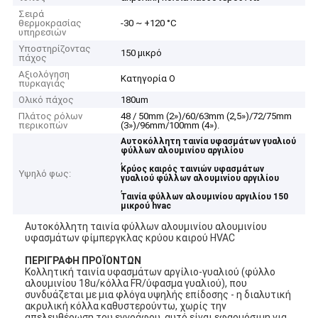
Σειρά
θερμοκρασίας
-30 ~ +120 °C
υπηρεσιών
Υποστηρίζοντας
150 μικρό
πάχος
Αξιολόγηση
Κατηγορία Ο
πυρκαγιάς
Ολικό πάχος
180um
Πλάτος ρόλων
48 / 50mm (2»)/60/63mm (2,5»)/72/75mm
περικοπών
(3»)/96mm/100mm (4»).
Αυτοκόλλητη ταινία υφασμάτων γυαλιού
φύλλων αλουμινίου αργιλίου
,
Κρύος καιρός ταινιών υφασμάτων
Υψηλό φως:
γυαλιού φύλλων αλουμινίου αργιλίου
,
Ταινία φύλλων αλουμινίου αργιλίου 150
μικρού hvac
Αυτοκόλλητη ταινία φύλλων αλουμινίου αλουμινίου
υφασμάτων φίμπεργκλας κρύου καιρού HVAC
ΠΕΡΙΓΡΑΦΗ ΠΡΟΪΟΝΤΩΝ
Κολλητική ταινία υφασμάτων αργίλιο-γυαλιού (φύλλο
αλουμινίου 18u/κόλλα FR/ύφασμα γυαλιού), που
συνδυάζεται με μια φλόγα υψηλής επίδοσης - η διαλυτική
ακρυλική κόλλα καθυστερούντω, χωρίς την
απελευθέρωση του εγγράφου, αυτό είναι εφαρμόσιμη για