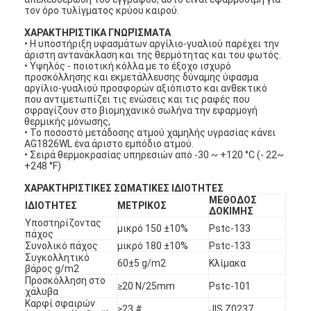
τον όρο τυλίγματος κρύου καιρού.
ΧΑΡΑΚΤΗΡΙΣΤΙΚΑ ΓΝΩΡΊΣΜΑΤΑ
• Η υποστήριξη υφασμάτων αργίλιο-γυαλιού παρέχει την
άριστη αντανάκλαση και της θερμότητας και του φωτός.
• Υψηλός - ποιοτική κόλλα με το έξοχο ισχυρό
προσκόλλησης και εκμετάλλευσης δύναμης ύφασμα
αργίλιο-γυαλιού προσφορών αξιόπιστο και ανθεκτικό
που αντιμετωπίζει τις ενώσεις και τις ραφές που
σφραγίζουν στο βιομηχανικό σωλήνα την εφαρμογή
θερμικής μόνωσης,
• Το ποσοστό μετάδοσης ατμού χαμηλής υγρασίας κάνει
AG1826WL ένα άριστο εμπόδιο ατμού.
• Σειρά θερμοκρασίας υπηρεσιών από -30 ~ +120 °C (- 22~
+248 °F)
ΧΑΡΑΚΤΗΡΙΣΤΙΚΕΣ ΣΩΜΑΤΙΚΕΣ ΙΔΙΟΤΗΤΕΣ
ΜΕΘΟΔΟΣ
ΙΔΙΟΤΗΤΕΣ
ΜΕΤΡΙΚΟΣ
ΔΟΚΙΜΗΣ
Υποστηρίζοντας
μικρό 150
±10%
Pstc-133
πάχος
Συνολικό πάχος
μικρό 180 ±10%
Pstc-133
Συγκολλητικό
60±5 g/m2
Κλίμακα
βάρος g/m2
Προσκόλληση στο
≥20 N/25mm
Pstc-101
χάλυβα
Καρφί σφαιρών
≥23 #
JIS Z0237