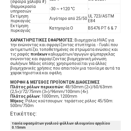
(σφαίρα χάλυβα #)
Θερμοκρασία
-30 ~ +120 °C
-
υπηρεσιών
Εκτίμηση
UL 723/ASTM
Λιγότερο από 25/50
πυρκαγιάς
E84
Εκτίμηση
Κατηγορία Ο
BS476 PT 6 & 7
πυρκαγιάς
ΧΑΡΑΚΤΗΡΙΣΤΙΚΕΣ ΕΦΑΡΜΟΓΕΣ:
Βιομηχανία HVAC για
την ενώνοντας και σφραγίζοντας στυπτηρία. - Γυαλί που
αντιμετωπίζει τοποθετημένες σε στρώματα ενώσεις και
τις ραφές
πινάκων
καλυμμάτων/αγωγών φίμπεργκλας
ενώνοντας και σφραγίζοντας βιομηχανική μόνωση
σωλήνων. Μάιος επίσης χρησιμοποιείται για άλλες
βιομηχανικές χρήσεις που απαιτούν μια ταινία με αυτά τα
χαρακτηριστικά και οφέλη.
ΜΟΡΦΗ & ΜΕΓΕΘΟΣ ΠΡΟΪΟΝΤΩΝ ΔΙΑΘΕΣΙΜΕΣ
Πλάτος ρόλων περικοπών:
48/50mm (2»)/60/63mm
(2,5»)/72/75mm (3»)/96mm/100mm (4»).
Πλάτος ρόλων:
1000mm, 1200mm
Σπίτι
Μήκος:
Ρόλος κούτσουρων: τεράστιος ρόλος 45/50m:
500m/750m
Προϊόντα
Ετικέττες:
Περίπου εμείς
ταινία υφασμάτων γυαλιού φύλλων αλουμινίου αργιλίου
0.15mm