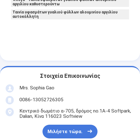
αργιλίου καθυστερούντω
Γύρος εργοστασίων
Ταινία υφασμάτων γυαλιού φύλλων αλουμινίου αργιλίου
αυτοκόλλητη
Ποιοτικός έλεγχος
Μας ελάτε σε επαφή με
Συγκολλητική ταινία μόνωσης
Ταινία μόνωσης υφασμάτων γυαλιού
Στοιχεία Επικοινωνίας
Mrs. Sophia Gao
Ανθεκτική στη θερμότητα ταινία μόνωσης
0086-13052726305
Κολλητική ταινία υφασμάτων γυαλιού
Κεντρικό δωμάτιο α-705, δρόμος no.1A-4 Softpark,
Dalian, Κίνα 116023 Softview
Κολλητική ταινία ταινιών Polyimide
Κολλητική ταινία φύλλων αλουμινίου αργιλίου
Μιλήστε τώρα.