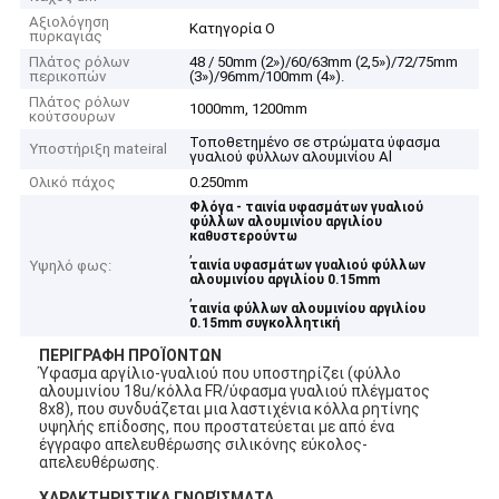
Αξιολόγηση
Κατηγορία Ο
πυρκαγιάς
Πλάτος ρόλων
48 / 50mm (2»)/60/63mm (2,5»)/72/75mm
περικοπών
(3»)/96mm/100mm (4»).
Πλάτος ρόλων
1000mm, 1200mm
κούτσουρων
Τοποθετημένο σε στρώματα ύφασμα
Υποστήριξη mateiral
γυαλιού φύλλων αλουμινίου Al
Ολικό πάχος
0.250mm
Φλόγα - ταινία υφασμάτων γυαλιού
φύλλων αλουμινίου αργιλίου
καθυστερούντω
,
Υψηλό φως:
ταινία υφασμάτων γυαλιού φύλλων
αλουμινίου αργιλίου 0.15mm
,
ταινία φύλλων αλουμινίου αργιλίου
0.15mm συγκολλητική
ΠΕΡΙΓΡΑΦΗ ΠΡΟΪΟΝΤΩΝ
Ύφασμα αργίλιο-γυαλιού που υποστηρίζει (φύλλο
αλουμινίου 18u/κόλλα FR/ύφασμα γυαλιού πλέγματος
8x8), που συνδυάζεται μια λαστιχένια κόλλα ρητίνης
υψηλής επίδοσης, που προστατεύεται με από ένα
έγγραφο απελευθέρωσης σιλικόνης εύκολος-
απελευθέρωσης.
ΧΑΡΑΚΤΗΡΙΣΤΙΚΑ ΓΝΩΡΊΣΜΑΤΑ