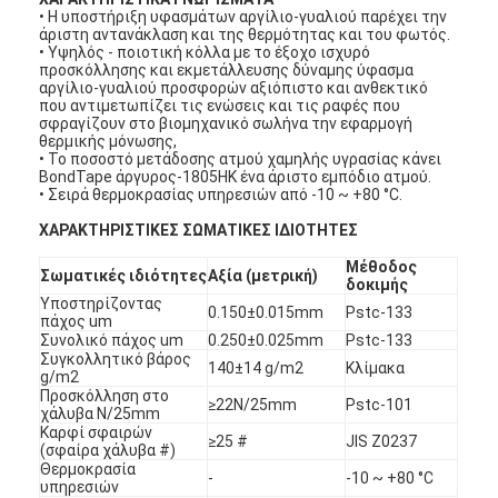
• Η υποστήριξη υφασμάτων αργίλιο-γυαλιού παρέχει την
άριστη αντανάκλαση και της θερμότητας και του φωτός.
• Υψηλός - ποιοτική κόλλα με το έξοχο ισχυρό
προσκόλλησης και εκμετάλλευσης δύναμης ύφασμα
αργίλιο-γυαλιού προσφορών αξιόπιστο και ανθεκτικό
που αντιμετωπίζει τις ενώσεις και τις ραφές που
σφραγίζουν στο βιομηχανικό σωλήνα την εφαρμογή
θερμικής μόνωσης,
• Το ποσοστό μετάδοσης ατμού χαμηλής υγρασίας κάνει
BondTape άργυρος-1805HK ένα άριστο εμπόδιο ατμού.
• Σειρά θερμοκρασίας υπηρεσιών από -10 ~ +80 °C.
ΧΑΡΑΚΤΗΡΙΣΤΙΚΕΣ ΣΩΜΑΤΙΚΕΣ ΙΔΙΟΤΗΤΕΣ
Μέθοδος
Σωματικές ιδιότητες
Αξία (μετρική)
δοκιμής
Υποστηρίζοντας
0.150±0.015mm
Pstc-133
πάχος um
Συνολικό πάχος um
0.250±0.025mm
Pstc-133
Συγκολλητικό βάρος
140±14 g/m2
Κλίμακα
g/m2
Προσκόλληση στο
≥22N/25mm
Pstc-101
χάλυβα N/25mm
Καρφί σφαιρών
≥25 #
JIS Z0237
(σφαίρα χάλυβα #)
Θερμοκρασία
-
-10 ~ +80 °C
υπηρεσιών