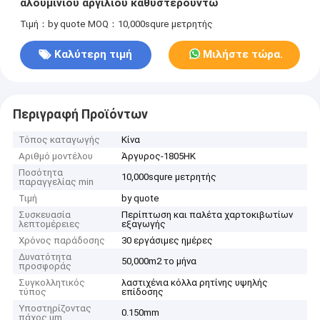
αλουμινίου αργιλίου καθυστερούντω
Τιμή：by quote
MOQ：10,000squre μετρητής
Καλύτερη τιμή
Μιλήστε τώρα.
Περιγραφή Προϊόντων
Τόπος καταγωγής
Κίνα
Αριθμό μοντέλου
Άργυρος-1805HK
Ποσότητα
10,000squre μετρητής
παραγγελίας min
Τιμή
by quote
Συσκευασία
Περίπτωση και παλέτα χαρτοκιβωτίων
λεπτομέρειες
εξαγωγής
Χρόνος παράδοσης
30 εργάσιμες ημέρες
Δυνατότητα
50,000m2 το μήνα
προσφοράς
Συγκολλητικός
λαστιχένια κόλλα ρητίνης υψηλής
τύπος
επίδοσης
Υποστηρίζοντας
0.150mm
πάχος um