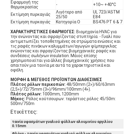
Εφαρμογή της
-
+10~ +40°C
θερμοκρασίας
Λιγότερο από
UL 723/ASTM
Εκτίμηση πυρκαγιάς
25/50
E84
Εκτίμηση πυρκαγιάς
Κατηγορία Ο
BS476 PT 6 & 7
ΧΑΡΑΚΤΗΡΙΣΤΙΚΕΣ ΕΦΑΡΜΟΓΕΣ:
Βιομηχανία HVAC για
την ενώνοντας και σφραγίζοντας στυπτηρία. - Γυαλί που
αντιμετωπίζει τοποθετημένες σε στρώματα ενώσεις και
τις ραφές πινάκων καλυμμάτων/αγωγών φίμπεργκλας
ενώνοντας και σφραγίζοντας βιομηχανικές ραφές και
συνδέσεις σωλήνων insulation. Μάιος επίσης
χρησιμοποιείται για άλλες βιομηχανικές χρήσεις που
απαιτούν μια ταινία με αυτά τα χαρακτηριστικά και
οφέλη.
ΜΟΡΦΗ & ΜΕΓΕΘΟΣ ΠΡΟΪΟΝΤΩΝ ΔΙΑΘΕΣΙΜΕΣ
Πλάτος ρόλων περικοπών:
48/50mm (2»)/60/63mm
(2,5»)/72/75mm (3»)/96mm/100mm (4»).
Πλάτος ρόλων:
1000mm, 1200mm
Μήκος:
Ρόλος κούτσουρων: τεράστιος ρόλος 45/50m:
Σπίτι
500m/750m
Ετικέττες:
Προϊόντα
ταινία υφασμάτων γυαλιού φύλλων αλουμινίου αργιλίου
0.15mm
Περίπου εμείς
Φλόγα - ταινία υφασμάτων γυαλιού φύλλων αλουμινίου