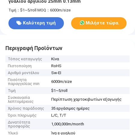
γυαλιού αργιλίου 25mm 0.13mm
Τιμή：$1~5/roll
MOQ：6000m/size
Καλύτερη τιμή
Μιλήστε τώρα.
Περιγραφή Προϊόντων
Τόπος καταγωγής
Κίνα
Πιστοποίηση
RoHS
Αριθμό μοντέλου
Sw-EI
Ποσότητα
6000m/size
παραγγελίας min
Τιμή
$1~5/roll
Συσκευασία
Περίπτωση χαρτοκιβωτίων εξαγωγής
λεπτομέρειες
Χρόνος παράδοσης
35 εργάσιμες ημέρες
Όροι πληρωμής
L/C, T/T
Δυνατότητα
1,000,000m/month
προσφοράς
Υλικό
Ίνα ε-γυαλιού