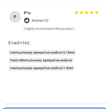
Ταινία υφασμάτων γυαλιού φύλλων αλουμινίου αργιλίου
P*o
Αντιμέτωπο φύλλο αλουμινίου έγγραφο της Kraft
P
Χρήσιμο (3)
Ύφασμα φίμπεργκλας φύλλων αλουμινίου αργιλίου
I highly recommend this product.
Scrim φύλλων αλουμινίου ταινία
Ετικέττες:
Ταινία αγωγών υφασμάτων
ταινία μόνωσης υφασμάτων γυαλιού 0.13mm
Το διπλάσιο πλαισίωσε την κολλητική ταινία
Ταινία 38mm μόνωσης υφασμάτων γυαλιού
Κολλητική ταινία της PET
ταινία μόνωσης υφασμάτων γυαλιού 1.5mm
Ρίψη επένδυσης ακρίβειας
Ηλεκτρική πίνακα μόνωσης