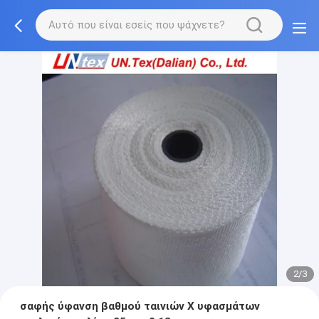
2/3
σαφής ύφανση βαθμού ταινιών Χ υφασμάτων