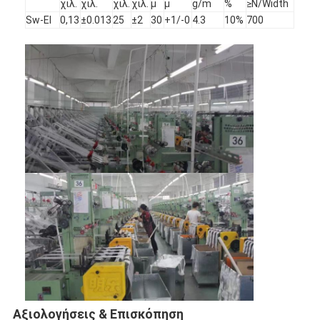
χιλ.
χιλ.
χιλ.
χιλ.
μ
μ
g/m
%
≥N/Width
Sw-EI
0,13
±0.013
25
±2
30
+1/-0
4.3
10%
700
Αξιολογήσεις & Επισκόπηση