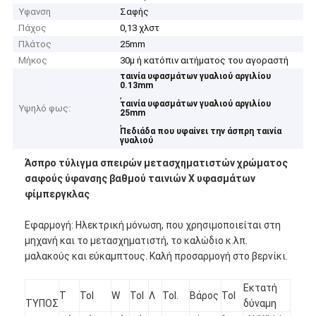
Υφανση
Σαφής
Πάχος
0,13 χλστ
Πλάτος
25mm
Μήκος
30μ ή κατόπιν αιτήματος του αγοραστή
ταινία υφασμάτων γυαλιού αργιλίου
0.13mm
,
ταινία υφασμάτων γυαλιού αργιλίου
Υψηλό φως:
25mm
,
Πεδιάδα που υφαίνει την άσπρη ταινία
γυαλιού
Άσπρο τύλιγμα σπειρών μετασχηματιστών χρώματος
σαφούς ύφανσης βαθμού ταινιών Χ υφασμάτων
φίμπεργκλας
Εφαρμογή: Ηλεκτρική μόνωση, που χρησιμοποιείται στη
μηχανή και το μετασχηματιστή, το καλώδιο κ.λπ.
μαλακούς και εύκαμπτους. Καλή προσαρμογή στο βερνίκι.
Εκτατή
Τ
Tol
W
Tol
Λ
Tol.
Βάρος
Tol
ΤΥΠΟΣ
δύναμη