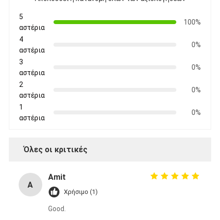
Γύρος εργοστασίων
5
100%
αστέρια
Ποιοτικός έλεγχος
4
0%
αστέρια
Μας ελάτε σε επαφή με
3
0%
αστέρια
2
0%
αστέρια
Συγκολλητική ταινία μόνωσης
1
0%
Ταινία μόνωσης υφασμάτων γυαλιού
αστέρια
Ανθεκτική στη θερμότητα ταινία μόνωσης
Όλες οι κριτικές
Κολλητική ταινία υφασμάτων γυαλιού
Amit
Κολλητική ταινία ταινιών Polyimide
A
Χρήσιμο (1)
Κολλητική ταινία φύλλων αλουμινίου αργιλίου
Good.