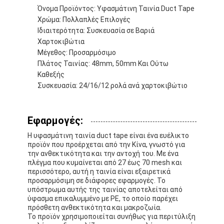
Όνομα Προϊόντος: Υφασμάτινη Ταινία Duct Tape
Γύρος εργοστασίων
Χρώμα: Πολλαπλές Επιλογές
Ιδιαιτερότητα: Συσκευασία σε Βαριά
Ποιοτικός έλεγχος
Χαρτοκιβώτια
Μέγεθος: Προσαρμόσιμο
Μας ελάτε σε επαφή με
Πλάτος Ταινίας: 48mm, 50mm Και Ούτω
Καθεξής
Συσκευασία: 24/16/12 ρολά ανά χαρτοκιβώτιο
Συγκολλητική ταινία μόνωσης
Εφαρμογές:
Ταινία μόνωσης υφασμάτων γυαλιού
Η υφασμάτινη ταινία duct tape είναι ένα ευέλικτο
Ανθεκτική στη θερμότητα ταινία μόνωσης
προϊόν που προέρχεται από την Κίνα, γνωστό για
την ανθεκτικότητα και την αντοχή του. Με ένα
πλέγμα που κυμαίνεται από 27 έως 70 mesh και
Κολλητική ταινία υφασμάτων γυαλιού
περισσότερο, αυτή η ταινία είναι εξαιρετικά
προσαρμόσιμη σε διάφορες εφαρμογές. Το
Κολλητική ταινία ταινιών Polyimide
υπόστρωμα αυτής της ταινίας αποτελείται από
ύφασμα επικαλυμμένο με PE, το οποίο παρέχει
πρόσθετη ανθεκτικότητα και μακροζωία.
Κολλητική ταινία φύλλων αλουμινίου αργιλίου
Το προϊόν χρησιμοποιείται συνήθως για περιτύλιξη