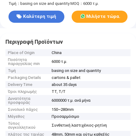
Τιμή：basing on size and quantity
MOQ：6000 τ.μ.
Καλύτερη τιμή
Μιλήστε τώρα.
Περιγραφή Προϊόντων
Place of Origin
China
Ποσότητα
6000 τ.μ.
παραγγελίας min
Τιμή
basing on size and quantity
Packaging Details
cartons & pallet
Delivery Time
about 35 days
Όροι πληρωμής
TT, T/T
Δυνατότητα
6000000 τ.μ. ανά μήνα
προσφοράς
Συνολικό πάχος
150~280mm
Μέγεθος
Προσαρμόσιμο
Τύπος
Συνθετική λαστιχένιος-ρητίνη
συγκολλητικού
πλάτος της ταινίας
48mm, 50mm και ούτω καθεξής