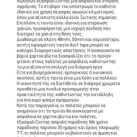
σωλήνων, εξασφαλίζοντας μια ασφαλή και στεγανή
Ταινία υφασμάτων γυαλιού φύλλων αλουμινίου αργιλίου
σφράγιση. Το στιβαρό του υπόστρωμα το καθιστά
ιδανικό για χρήση σε ραφές αγωγών κλιματισμού,
Αντιμέτωπο φύλλο αλουμινίου έγγραφο της Kraft
όπου μια αξιόπιστη κόλλα είναι ζωτικής σημασίας.
Επιπλέον, η ταινία είναι ιδανική για στερέωση
χαλιών, προσφέροντας μια ισχυρή σύνδεση που
Ύφασμα φίμπεργκλας φύλλων αλουμινίου αργιλίου
διατηρεί τα χαλιά στη θέση τους.
Διαθέσιμη σε πλάτη 48mm, 50mm και περισσότερο,
Scrim φύλλων αλουμινίου ταινία
αυτή η υφασμάτινη ταινία duct tape μπορεί να
καλύψει διαφορετικές απαιτήσεις. Η συσκευασία σε
βαριά χαρτοκιβώτια διασφαλίζει ότι το προϊόν
Ταινία αγωγών υφασμάτων
φτάνει στους πελάτες με ασφάλεια, καθιστώντας
το μια αξιόπιστη επιλογή για διάφορα έργα.
Το διπλάσιο πλαισίωσε την κολλητική ταινία
Είτε για βιομηχανικούς, εμπορικούς ή οικιακούς
σκοπούς, αυτή η ταινία είναι μια λύση για πολλούς.
Η ικανότητά της να διατίθεται σε διάφορα χρώματα
Κολλητική ταινία της PET
προσθέτει μια πινελιά προσαρμογής στην
πρακτικότητά της, καθιστώντας την κατάλληλη
Ρίψη επένδυσης ακρίβειας
για ένα ευρύ φάσμα εφαρμογών.
Κατά την παραγγελία, οι πελάτες μπορούν να
αναμένουν ότι το προϊόν θα συσκευαστεί με
Ηλεκτρική πίνακα μόνωσης
ασφάλεια σε χαρτοκιβώτια και παλέτες,
εξασφαλίζοντας ασφαλή παράδοση. Με χρόνο
παράδοσης περίπου 35 ημέρες και όρους πληρωμής
TT, οι πελάτες μπορούν να βασιστούν σε άμεση και