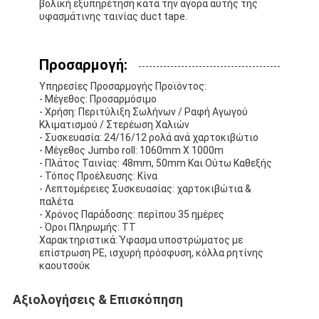
βολική εξυπηρέτηση κατά την αγορά αυτής της
υφασμάτινης ταινίας duct tape.
Προσαρμογή:
Υπηρεσίες Προσαρμογής Προϊόντος:
- Μέγεθος: Προσαρμόσιμο
- Χρήση: Περιτύλιξη Σωλήνων / Ραφή Αγωγού
Κλιματισμού / Στερέωση Χαλιών
- Συσκευασία: 24/16/12 ρολά ανά χαρτοκιβώτιο
- Μέγεθος Jumbo roll: 1060mm X 1000m
- Πλάτος Ταινίας: 48mm, 50mm Και Ούτω Καθεξής
- Τόπος Προέλευσης: Κίνα
- Λεπτομέρειες Συσκευασίας: χαρτοκιβώτια &
παλέτα
- Χρόνος Παράδοσης: περίπου 35 ημέρες
- Όροι Πληρωμής: TT
Χαρακτηριστικά: Ύφασμα υποστρώματος με
επίστρωση PE, ισχυρή πρόσφυση, κόλλα ρητίνης
καουτσούκ
Αξιολογήσεις & Επισκόπηση