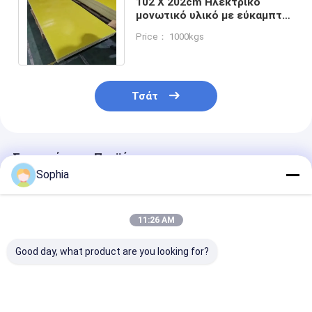
102 X 202cm Ηλεκτρικό
μονωτικό υλικό με εύκαμπτη
αντοχή κάθετη στις στρώσεις
Price： 1000kgs
≥ 340MPa
Τσάτ
Συνιστώμενα Προϊόντα
Sophia
11:26 AM
Good day, what product are you looking for?
Εποξειδική
Ηλεκτρική μόνωση
Εποξειδική
φαινολική
επιφάνειας Epoxy
φαινολική ρητ