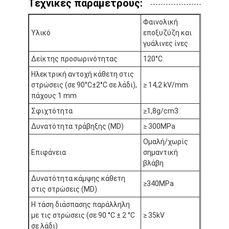
Τεχνικές παραμέτρους:
Γύρος εργοστασίων
Φαινολική
Ποιοτικός έλεγχος
Υλικό
εποξυζύζη και
γυάλινες ίνες
Μας ελάτε σε επαφή με
Δείκτης προσωρινότητας
120°C
Ηλεκτρική αντοχή κάθετη στις
στρώσεις (σε 90°C±2°C σε λάδι),
≥ 14,2 kV/mm
πάχους 1 mm
Συγκολλητική ταινία μόνωσης
Σφιχτότητα
≥1,8g/cm3
Ταινία μόνωσης υφασμάτων γυαλιού
Δυνατότητα τράβηξης (MD)
≥ 300MPa
Ομαλή/χωρίς
Ανθεκτική στη θερμότητα ταινία μόνωσης
Επιφάνεια
σημαντική
βλάβη
Κολλητική ταινία υφασμάτων γυαλιού
Δυνατότητα κάμψης κάθετη
≥340MPa
στις στρώσεις (MD)
Κολλητική ταινία ταινιών Polyimide
Η τάση διάσπασης παράλληλη
Κολλητική ταινία φύλλων αλουμινίου αργιλίου
με τις στρώσεις (σε 90 °C ± 2 °C
≥ 35kV
σε λάδι)