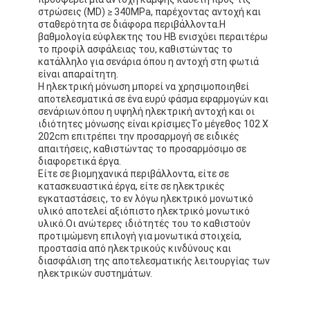
στρώσεις (MD) ≥ 340MPa, παρέχοντας αντοχή και
σταθερότητα σε διάφορα περιβάλλοντα.Η
βαθμολογία εύφλεκτης του HB ενισχύει περαιτέρω
το προφίλ ασφάλειας του, καθιστώντας το
κατάλληλο για σενάρια όπου η αντοχή στη φωτιά
είναι απαραίτητη.
Η ηλεκτρική μόνωση μπορεί να χρησιμοποιηθεί
αποτελεσματικά σε ένα ευρύ φάσμα εφαρμογών και
σενάριων.όπου η υψηλή ηλεκτρική αντοχή και οι
ιδιότητες μόνωσης είναι κρίσιμεςΤο μέγεθος 102 X
202cm επιτρέπει την προσαρμογή σε ειδικές
απαιτήσεις, καθιστώντας το προσαρμόσιμο σε
διαφορετικά έργα.
Είτε σε βιομηχανικά περιβάλλοντα, είτε σε
κατασκευαστικά έργα, είτε σε ηλεκτρικές
εγκαταστάσεις, το εν λόγω ηλεκτρικό μονωτικό
υλικό αποτελεί αξιόπιστο ηλεκτρικό μονωτικό
υλικό.Οι ανώτερες ιδιότητές του το καθιστούν
προτιμώμενη επιλογή για μονωτικά στοιχεία,
προστασία από ηλεκτρικούς κινδύνους και
διασφάλιση της αποτελεσματικής λειτουργίας των
ηλεκτρικών συστημάτων.