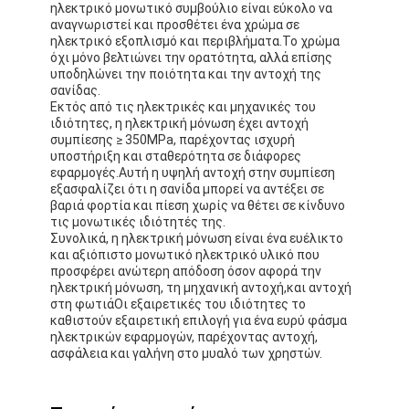
ηλεκτρικό μονωτικό συμβούλιο είναι εύκολο να
αναγνωριστεί και προσθέτει ένα χρώμα σε
ηλεκτρικό εξοπλισμό και περιβλήματα.Το χρώμα
όχι μόνο βελτιώνει την ορατότητα, αλλά επίσης
υποδηλώνει την ποιότητα και την αντοχή της
σανίδας.
Εκτός από τις ηλεκτρικές και μηχανικές του
ιδιότητες, η ηλεκτρική μόνωση έχει αντοχή
συμπίεσης ≥ 350MPa, παρέχοντας ισχυρή
υποστήριξη και σταθερότητα σε διάφορες
εφαρμογές.Αυτή η υψηλή αντοχή στην συμπίεση
εξασφαλίζει ότι η σανίδα μπορεί να αντέξει σε
βαριά φορτία και πίεση χωρίς να θέτει σε κίνδυνο
τις μονωτικές ιδιότητές της.
Συνολικά, η ηλεκτρική μόνωση είναι ένα ευέλικτο
και αξιόπιστο μονωτικό ηλεκτρικό υλικό που
προσφέρει ανώτερη απόδοση όσον αφορά την
ηλεκτρική μόνωση, τη μηχανική αντοχή,και αντοχή
στη φωτιάΟι εξαιρετικές του ιδιότητες το
Σπίτι
καθιστούν εξαιρετική επιλογή για ένα ευρύ φάσμα
ηλεκτρικών εφαρμογών, παρέχοντας αντοχή,
Προϊόντα
ασφάλεια και γαλήνη στο μυαλό των χρηστών.
Περίπου εμείς