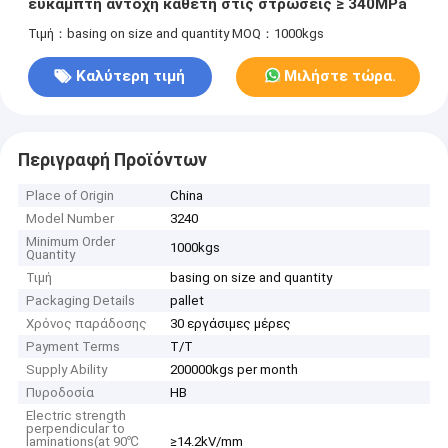
εύκαμπτη αντοχή κάθετη στις στρώσεις ≥ 340MPa
Τιμή：basing on size and quantity
MOQ：1000kgs
Καλύτερη τιμή
Μιλήστε τώρα.
Περιγραφή Προϊόντων
Place of Origin
China
Model Number
3240
Minimum Order
1000kgs
Quantity
Τιμή
basing on size and quantity
Packaging Details
pallet
Χρόνος παράδοσης
30 εργάσιμες μέρες
Payment Terms
T/T
Supply Ability
200000kgs per month
Πυροδοσία
HB
Electric strength
perpendicular to
laminations(at 90℃
≥14.2kV/mm