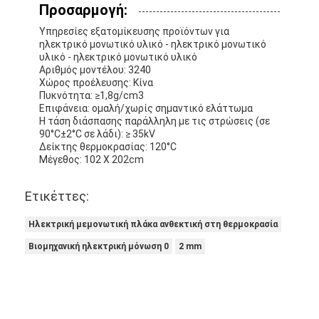
Προσαρμογή:
Υπηρεσίες εξατομίκευσης προϊόντων για
ηλεκτρικό μονωτικό υλικό - ηλεκτρικό μονωτικό
υλικό - ηλεκτρικό μονωτικό υλικό
Αριθμός μοντέλου: 3240
Χώρος προέλευσης: Κίνα
Πυκνότητα: ≥1,8g/cm3
Επιφάνεια: ομαλή/χωρίς σημαντικό ελάττωμα
Η τάση διάσπασης παράλληλη με τις στρώσεις (σε
90°C±2°C σε λάδι): ≥ 35kV
Δείκτης θερμοκρασίας: 120°C
Μέγεθος: 102 X 202cm
Ετικέττες:
Ηλεκτρική μεμονωτική πλάκα ανθεκτική στη θερμοκρασία
Βιομηχανική ηλεκτρική μόνωση 0
2 mm