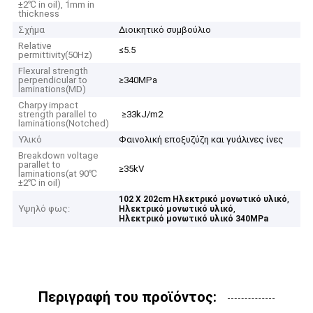
±2℃ in oil), 1mm in
thickness
Σχήμα
Διοικητικό συμβούλιο
Relative
≤5.5
permittivity(50Hz)
Flexural strength
perpendicular to
≥340MPa
laminations(MD)
Charpy impact
strength parallel to
≥33kJ/m2
laminations(Notched)
Υλικό
Φαινολική εποξυζύζη και γυάλινες ίνες
Breakdown voltage
parallet to
≥35kV
laminations(at 90℃
±2℃ in oil)
,
102 X 202cm Ηλεκτρικό μονωτικό υλικό
Υψηλό φως:
,
Ηλεκτρικό μονωτικό υλικό
Ηλεκτρικό μονωτικό υλικό 340MPa
Περιγραφή του προϊόντος: