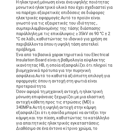
Η ηλεκτρική μόνωση είναι ένα υψηλής ποιότητας
μονωτικό ηλεκτρικό υλικό που έχει σχεδιαστεί για
να παρέχει εξαιρετικές επιδόσεις σε διάφορες
ηλεκτρικές εφαρμογές.Αυτό το προϊόν είναι
γνωστό για τις εξαιρετικές του ιδιότητες.,
συμπεριλαμβανομένης της τάσης διάσπασης
παράλληλη με τις επικάλυψεις ≥ 35kV σε 90 °C ± 2
°C σε λάδι, καθιστώντας το ιδανικό για χρήση σε
περιβάλλοντα όπου η υψηλή τάση αποτελεί
πρόβλημα.
Ένα από τα βασικά χαρακτηριστικά του Electrical
Insulation Board είναι η βαθμολογία εύφλεκτης
ικανότητας HB, η οποία εξασφαλίζει ότι πληροί τα
βιομηχανικά πρότυπα για την πυρηνική
ασφάλεια.Αυτό το καθιστά αξιόπιστη επιλογή για
εφαρμογές όπου η αντοχή στη φωτιά είναι
προτεραιότητα.
Όσον αφορά τη μηχανική αντοχή, η ηλεκτρική
μόνωση επιφάνειας ξεχωρίζει με μια ελαστική
αντοχή κάθετη προς τις στρώσεις (MD) ≥
340MPa.Αυτή η υψηλή αντοχή στην κάμψη
εξασφαλίζει ότι η σανίδα μπορεί να αντέξει την
κάμψη και την πίεση, καθιστώντας το κατάλληλο
για απαιτητικές ηλεκτρικές εγκαταστάσεις.
Διαθέσιμο σε ένα έντονο κίτρινο χρώμα, το