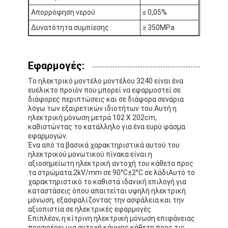
Ταινία υφασμάτων γυαλιού φύλλων αλουμινίου αργιλίου
Απορρόφηση νερού
≤ 0,05%
Δυνατότητα συμπίεσης
≥ 350MPa
Αντιμέτωπο φύλλο αλουμινίου έγγραφο της Kraft
Ύφασμα φίμπεργκλας φύλλων αλουμινίου αργιλίου
Εφαρμογές:
Scrim φύλλων αλουμινίου ταινία
Το ηλεκτρικό μοντέλο μοντέλου 3240 είναι ένα
ευέλικτο προϊόν που μπορεί να εφαρμοστεί σε
Ταινία αγωγών υφασμάτων
διάφορες περιπτώσεις και σε διάφορα σενάρια
λόγω των εξαιρετικών ιδιοτήτων του.Αυτή η
ηλεκτρική μόνωση μετρά 102 X 202cm,
Το διπλάσιο πλαισίωσε την κολλητική ταινία
καθιστώντας το κατάλληλο για ένα ευρύ φάσμα
εφαρμογών.
Κολλητική ταινία της PET
Ένα από τα βασικά χαρακτηριστικά αυτού του
ηλεκτρικού μονωτικού πίνακα είναι η
Ρίψη επένδυσης ακρίβειας
αξιοσημείωτη ηλεκτρική αντοχή του κάθετα προς
τα στρώματα.2kV/mm σε 90°C±2°C σε λάδιΑυτό το
χαρακτηριστικό το καθιστά ιδανική επιλογή για
Ηλεκτρική πίνακα μόνωσης
καταστάσεις όπου απαιτείται υψηλή ηλεκτρική
μόνωση, εξασφαλίζοντας την ασφάλεια και την
αξιοπιστία σε ηλεκτρικές εφαρμογές.
Επιπλέον, η κίτρινη ηλεκτρική μόνωση επιφάνειας
προσφέρει μια αντοχή κάμψης κάθετη προς τις