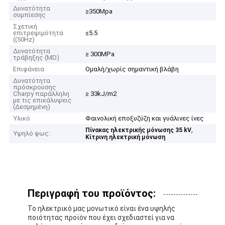
Δυνατότητα
≥350Mpa
συμπίεσης
Σχετική
επιτρεψιμότητα
≤5.5
((50Hz)
Δυνατότητα
≥ 300MPa
τράβηξης (MD)
Επιφάνεια
Ομαλή/χωρίς σημαντική βλάβη
Δυνατότητα
πρόσκρουσης
Charpy παράλληλη
≥ 33kJ/m2
με τις επικάλυψεις
(Δεσμημένη)
Υλικό
Φαινολική εποξυζύζη και γυάλινες ίνες
,
Πίνακας ηλεκτρικής μόνωσης 35 kV
Υψηλό φως:
Κίτρινη ηλεκτρική μόνωση
Περιγραφή του προϊόντος:
Το ηλεκτρικό μας μονωτικό είναι ένα υψηλής
ποιότητας προϊόν που έχει σχεδιαστεί για να