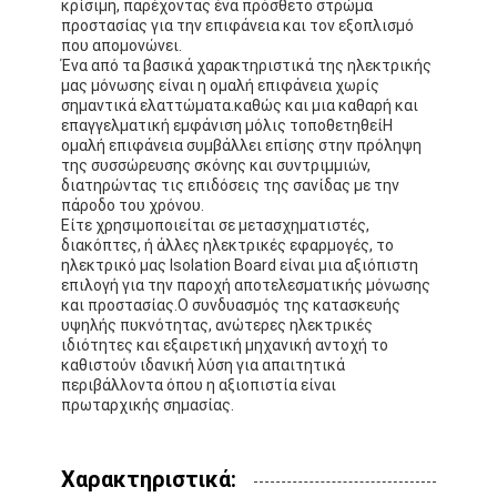
κρίσιμη, παρέχοντας ένα πρόσθετο στρώμα
προστασίας για την επιφάνεια και τον εξοπλισμό
που απομονώνει.
Ένα από τα βασικά χαρακτηριστικά της ηλεκτρικής
μας μόνωσης είναι η ομαλή επιφάνεια χωρίς
σημαντικά ελαττώματα.καθώς και μια καθαρή και
επαγγελματική εμφάνιση μόλις τοποθετηθείΗ
ομαλή επιφάνεια συμβάλλει επίσης στην πρόληψη
της συσσώρευσης σκόνης και συντριμμιών,
διατηρώντας τις επιδόσεις της σανίδας με την
πάροδο του χρόνου.
Είτε χρησιμοποιείται σε μετασχηματιστές,
διακόπτες, ή άλλες ηλεκτρικές εφαρμογές, το
ηλεκτρικό μας Isolation Board είναι μια αξιόπιστη
επιλογή για την παροχή αποτελεσματικής μόνωσης
και προστασίας.Ο συνδυασμός της κατασκευής
υψηλής πυκνότητας, ανώτερες ηλεκτρικές
ιδιότητες και εξαιρετική μηχανική αντοχή το
καθιστούν ιδανική λύση για απαιτητικά
Σπίτι
περιβάλλοντα όπου η αξιοπιστία είναι
πρωταρχικής σημασίας.
Προϊόντα
Περίπου εμείς
Χαρακτηριστικά: