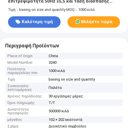
επιτρεψιμότητα 50Hz ≤5,5 και τάση διάσπασης
παράλληλη με τις επικάλυψεις σε θερμοκρασία
Τιμή：basing on size and quantity
MOQ：1000 κιλά
90C±2C σε λάδι ≥35kV
Καλύτερη τιμή
Μιλήστε τώρα.
Περιγραφή Προϊόντων
Place of Origin
China
Model Number
3240
Ποσότητα
1000 κιλά
παραγγελίας min
Τιμή
basing on size and quantity
Συσκευασία
Παλέτα
λεπτομέρειες
Χρόνος παράδοσης
30 εργάσιμες μέρες
Όροι πληρωμής
Τ/Τ
Δυνατότητα
500000 κιλά
προσφοράς
μέγεθος
102 × 202 εκατοστά
Σχήμα
Διοικητικό συμβούλιο