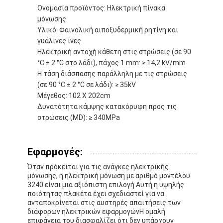
Ονομασία προϊόντος: Ηλεκτρική πίνακα
Γύρος εργοστασίων
μόνωσης
Υλικό: Φαινολική αιποξυδερμική ρητίνη και
Ποιοτικός έλεγχος
γυάλινες ίνες
Ηλεκτρική αντοχή κάθετη στις στρώσεις (σε 90
Μας ελάτε σε επαφή με
°C ± 2 °C στο λάδι), πάχος 1 mm: ≥ 14,2 kV/mm
Η τάση διάσπασης παράλληλη με τις στρώσεις
(σε 90 °C ± 2 °C σε λάδι): ≥ 35kV
Μέγεθος: 102 X 202cm
Συγκολλητική ταινία μόνωσης
Δυνατότητα κάμψης κατακόρυφη προς τις
στρώσεις (MD): ≥ 340MPa
Ταινία μόνωσης υφασμάτων γυαλιού
Ανθεκτική στη θερμότητα ταινία μόνωσης
Εφαρμογές:
Κολλητική ταινία υφασμάτων γυαλιού
Όταν πρόκειται για τις ανάγκες ηλεκτρικής
μόνωσης, η ηλεκτρική μόνωση με αριθμό μοντέλου
3240 είναι μια αξιόπιστη επιλογή.Αυτή η υψηλής
Κολλητική ταινία ταινιών Polyimide
ποιότητας πλακέτα έχει σχεδιαστεί για να
ανταποκρίνεται στις αυστηρές απαιτήσεις των
Κολλητική ταινία φύλλων αλουμινίου αργιλίου
διάφορων ηλεκτρικών εφαρμογώνΗ ομαλή
επιφάνεια του διασφαλίζει ότι δεν υπάρχουν