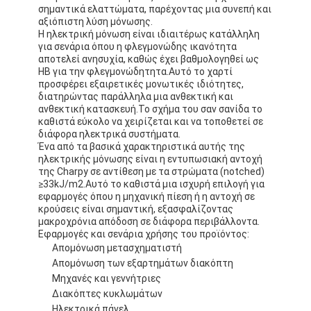
Ταινία υφασμάτων γυαλιού φύλλων αλουμινίου αργιλίου
σημαντικά ελαττώματα, παρέχοντας μια συνεπή και
αξιόπιστη λύση μόνωσης.
Η ηλεκτρική μόνωση είναι ιδιαιτέρως κατάλληλη
Αντιμέτωπο φύλλο αλουμινίου έγγραφο της Kraft
για σενάρια όπου η φλεγμονώδης ικανότητα
αποτελεί ανησυχία, καθώς έχει βαθμολογηθεί ως
Ύφασμα φίμπεργκλας φύλλων αλουμινίου αργιλίου
HB για την φλεγμονώδητητα.Αυτό το χαρτί
προσφέρει εξαιρετικές μονωτικές ιδιότητες,
διατηρώντας παράλληλα μια ανθεκτική και
Scrim φύλλων αλουμινίου ταινία
ανθεκτική κατασκευή.Το σχήμα του σαν σανίδα το
καθιστά εύκολο να χειρίζεται και να τοποθετεί σε
Ταινία αγωγών υφασμάτων
διάφορα ηλεκτρικά συστήματα.
Ένα από τα βασικά χαρακτηριστικά αυτής της
ηλεκτρικής μόνωσης είναι η εντυπωσιακή αντοχή
Το διπλάσιο πλαισίωσε την κολλητική ταινία
της Charpy σε αντίθεση με τα στρώματα (notched)
≥33kJ/m2.Αυτό το καθιστά μια ισχυρή επιλογή για
Κολλητική ταινία της PET
εφαρμογές όπου η μηχανική πίεση ή η αντοχή σε
κρούσεις είναι σημαντική, εξασφαλίζοντας
μακροχρόνια απόδοση σε διάφορα περιβάλλοντα.
Ρίψη επένδυσης ακρίβειας
Εφαρμογές και σενάρια χρήσης του προϊόντος:
Απομόνωση μετασχηματιστή
Ηλεκτρική πίνακα μόνωσης
Απομόνωση των εξαρτημάτων διακόπτη
Μηχανές και γεννήτριες
Διακόπτες κυκλωμάτων
Ηλεκτρικά πάνελ