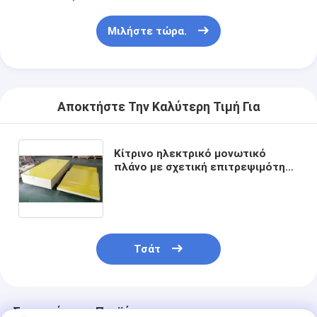
Μιλήστε τώρα.
Αποκτήστε Την Καλύτερη Τιμή Για
Κίτρινο ηλεκτρικό μονωτικό
πλάνο με σχετική επιτρεψιμότητα
50Hz ≤5,5 και τάση διάσπασης
παράλληλη με τις επικάλυψεις σε
θερμοκρασία 90C±2C σε λάδι
≥35kV
Τσάτ
Συνιστώμενα Προϊόντα