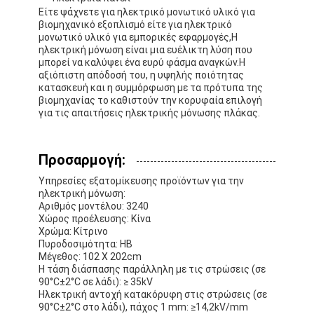
Είτε ψάχνετε για ηλεκτρικό μονωτικό υλικό για
βιομηχανικό εξοπλισμό είτε για ηλεκτρικό
μονωτικό υλικό για εμπορικές εφαρμογές,Η
ηλεκτρική μόνωση είναι μια ευέλικτη λύση που
μπορεί να καλύψει ένα ευρύ φάσμα αναγκών.Η
αξιόπιστη απόδοσή του, η υψηλής ποιότητας
κατασκευή και η συμμόρφωση με τα πρότυπα της
βιομηχανίας το καθιστούν την κορυφαία επιλογή
για τις απαιτήσεις ηλεκτρικής μόνωσης πλάκας.
Προσαρμογή:
Υπηρεσίες εξατομίκευσης προϊόντων για την
ηλεκτρική μόνωση:
Αριθμός μοντέλου: 3240
Χώρος προέλευσης: Κίνα
Χρώμα: Κίτρινο
Πυροδοσιμότητα: HB
Μέγεθος: 102 X 202cm
Η τάση διάσπασης παράλληλη με τις στρώσεις (σε
90°C±2°C σε λάδι): ≥ 35kV
Ηλεκτρική αντοχή κατακόρυφη στις στρώσεις (σε
90°C±2°C στο λάδι), πάχος 1 mm: ≥14,2kV/mm