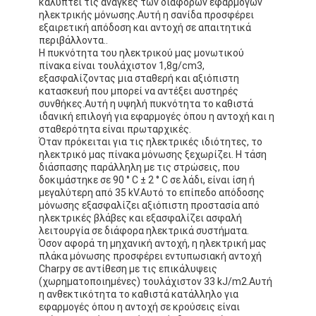
καλύπτει τις ανάγκες των διάφορων εφαρμογών
ηλεκτρικής μόνωσης.Αυτή η σανίδα προσφέρει
εξαιρετική απόδοση και αντοχή σε απαιτητικά
περιβάλλοντα..
Η πυκνότητα του ηλεκτρικού μας μονωτικού
πίνακα είναι τουλάχιστον 1,8g/cm3,
εξασφαλίζοντας μια σταθερή και αξιόπιστη
κατασκευή που μπορεί να αντέξει αυστηρές
συνθήκες.Αυτή η υψηλή πυκνότητα το καθιστά
ιδανική επιλογή για εφαρμογές όπου η αντοχή και η
σταθερότητα είναι πρωταρχικές.
Όταν πρόκειται για τις ηλεκτρικές ιδιότητες, το
ηλεκτρικό μας πίνακα μόνωσης ξεχωρίζει. Η τάση
διάσπασης παράλληλη με τις στρώσεις, που
δοκιμάστηκε σε 90 ° C ± 2 ° C σε λάδι, είναι ίση ή
μεγαλύτερη από 35 kV.Αυτό το επίπεδο απόδοσης
μόνωσης εξασφαλίζει αξιόπιστη προστασία από
ηλεκτρικές βλάβες και εξασφαλίζει ασφαλή
λειτουργία σε διάφορα ηλεκτρικά συστήματα.
Όσον αφορά τη μηχανική αντοχή, η ηλεκτρική μας
πλάκα μόνωσης προσφέρει εντυπωσιακή αντοχή
Charpy σε αντίθεση με τις επικάλυψεις
(χωρηματοποιημένες) τουλάχιστον 33 kJ/m2.Αυτή
η ανθεκτικότητα το καθιστά κατάλληλο για
εφαρμογές όπου η αντοχή σε κρούσεις είναι