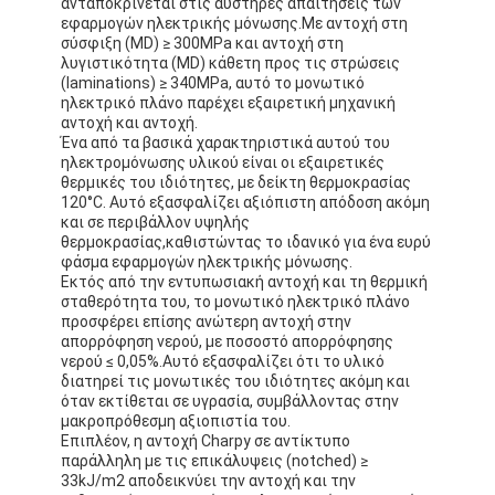
ανταποκρίνεται στις αυστηρές απαιτήσεις των
εφαρμογών ηλεκτρικής μόνωσης.Με αντοχή στη
σύσφιξη (MD) ≥ 300MPa και αντοχή στη
λυγιστικότητα (MD) κάθετη προς τις στρώσεις
(laminations) ≥ 340MPa, αυτό το μονωτικό
ηλεκτρικό πλάνο παρέχει εξαιρετική μηχανική
αντοχή και αντοχή.
Ένα από τα βασικά χαρακτηριστικά αυτού του
ηλεκτρομόνωσης υλικού είναι οι εξαιρετικές
θερμικές του ιδιότητες, με δείκτη θερμοκρασίας
120°C. Αυτό εξασφαλίζει αξιόπιστη απόδοση ακόμη
και σε περιβάλλον υψηλής
θερμοκρασίας,καθιστώντας το ιδανικό για ένα ευρύ
φάσμα εφαρμογών ηλεκτρικής μόνωσης.
Εκτός από την εντυπωσιακή αντοχή και τη θερμική
σταθερότητα του, το μονωτικό ηλεκτρικό πλάνο
προσφέρει επίσης ανώτερη αντοχή στην
απορρόφηση νερού, με ποσοστό απορρόφησης
νερού ≤ 0,05%.Αυτό εξασφαλίζει ότι το υλικό
διατηρεί τις μονωτικές του ιδιότητες ακόμη και
όταν εκτίθεται σε υγρασία, συμβάλλοντας στην
μακροπρόθεσμη αξιοπιστία του.
Επιπλέον, η αντοχή Charpy σε αντίκτυπο
παράλληλη με τις επικάλυψεις (notched) ≥
33kJ/m2 αποδεικνύει την αντοχή και την