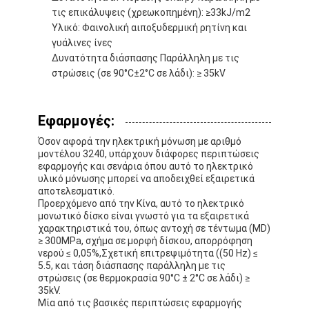
τις επικάλυψεις (χρεωκοπημένη): ≥33kJ/m2
Γύρος εργοστασίων
Υλικό: Φαινολική αιποξυδερμική ρητίνη και
γυάλινες ίνες
Ποιοτικός έλεγχος
Δυνατότητα διάσπασης Παράλληλη με τις
στρώσεις (σε 90°C±2°C σε λάδι): ≥ 35kV
Μας ελάτε σε επαφή με
Εφαρμογές:
Συγκολλητική ταινία μόνωσης
Όσον αφορά την ηλεκτρική μόνωση με αριθμό
μοντέλου 3240, υπάρχουν διάφορες περιπτώσεις
Ταινία μόνωσης υφασμάτων γυαλιού
εφαρμογής και σενάρια όπου αυτό το ηλεκτρικό
υλικό μόνωσης μπορεί να αποδειχθεί εξαιρετικά
αποτελεσματικό.
Ανθεκτική στη θερμότητα ταινία μόνωσης
Προερχόμενο από την Κίνα, αυτό το ηλεκτρικό
μονωτικό δίσκο είναι γνωστό για τα εξαιρετικά
Κολλητική ταινία υφασμάτων γυαλιού
χαρακτηριστικά του, όπως αντοχή σε τέντωμα (MD)
≥ 300MPa, σχήμα σε μορφή δίσκου, απορρόφηση
νερού ≤ 0,05%,Σχετική επιτρεψιμότητα ((50 Hz) ≤
Κολλητική ταινία ταινιών Polyimide
5.5, και τάση διάσπασης παράλληλη με τις
στρώσεις (σε θερμοκρασία 90°C ± 2°C σε λάδι) ≥
Κολλητική ταινία φύλλων αλουμινίου αργιλίου
35kV.
Μία από τις βασικές περιπτώσεις εφαρμογής