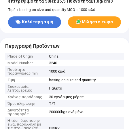
επιτρεψιμότητα 50Hz ≤5,5 Πυκνότητα≥1,8g/cm3
Τιμή：basing on size and quantity
MOQ：1000 κιλά
Καλύτερη τιμή
Μιλήστε τώρα.
Περιγραφή Προϊόντων
Place of Origin
China
Model Number
3240
Ποσότητα
1000 κιλά
παραγγελίας min
Τιμή
basing on size and quantity
Συσκευασία
Παλέτα
λεπτομέρειες
Χρόνος παράδοσης
30 εργάσιμες μέρες
Όροι πληρωμής
Τ/Τ
Δυνατότητα
200000kgs ανά μήνα
προσφοράς
Η τάση διάσπασης
είναι παράλληλη με
τις στρώσεις (σε
≥35KV