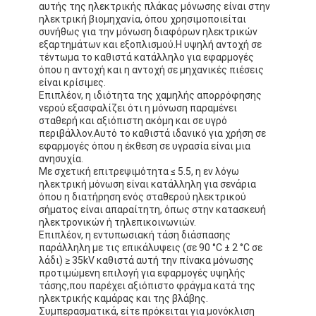
αυτής της ηλεκτρικής πλάκας μόνωσης είναι στην
Ταινία υφασμάτων γυαλιού φύλλων αλουμινίου αργιλίου
ηλεκτρική βιομηχανία, όπου χρησιμοποιείται
συνήθως για την μόνωση διαφόρων ηλεκτρικών
Αντιμέτωπο φύλλο αλουμινίου έγγραφο της Kraft
εξαρτημάτων και εξοπλισμού.Η υψηλή αντοχή σε
τέντωμα το καθιστά κατάλληλο για εφαρμογές
όπου η αντοχή και η αντοχή σε μηχανικές πιέσεις
Ύφασμα φίμπεργκλας φύλλων αλουμινίου αργιλίου
είναι κρίσιμες.
Επιπλέον, η ιδιότητα της χαμηλής απορρόφησης
Scrim φύλλων αλουμινίου ταινία
νερού εξασφαλίζει ότι η μόνωση παραμένει
σταθερή και αξιόπιστη ακόμη και σε υγρό
Ταινία αγωγών υφασμάτων
περιβάλλον.Αυτό το καθιστά ιδανικό για χρήση σε
εφαρμογές όπου η έκθεση σε υγρασία είναι μια
ανησυχία.
Το διπλάσιο πλαισίωσε την κολλητική ταινία
Με σχετική επιτρεψιμότητα ≤ 5.5, η εν λόγω
ηλεκτρική μόνωση είναι κατάλληλη για σενάρια
Κολλητική ταινία της PET
όπου η διατήρηση ενός σταθερού ηλεκτρικού
σήματος είναι απαραίτητη, όπως στην κατασκευή
ηλεκτρονικών ή τηλεπικοινωνιών.
Ρίψη επένδυσης ακρίβειας
Επιπλέον, η εντυπωσιακή τάση διάσπασης
παράλληλη με τις επικάλυψεις (σε 90 °C ± 2 °C σε
Ηλεκτρική πίνακα μόνωσης
λάδι) ≥ 35kV καθιστά αυτή την πίνακα μόνωσης
προτιμώμενη επιλογή για εφαρμογές υψηλής
τάσης,που παρέχει αξιόπιστο φράγμα κατά της
ηλεκτρικής καμάρας και της βλάβης.
Συμπερασματικά, είτε πρόκειται για μονόκλιση