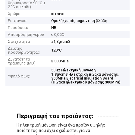
θερμοκρασία 90 °C ±
2 °C σε λάδι)
Χρώμα
κίτρινο
Επιφάνεια
Ομαλή/χωρίς σημαντική βλάβη
Πυροδοσία
HB
Απορρόφηση νερού
≤ 0,05%
Σφιχτότητα
≥1,8g/cm3
Δείκτης
120°C
προσωρινότητας
Δυνατότητα
≥ 300MPa
τράβηξης (MD)
,
50Hz Ηλεκτρική μόνωση
,
1.8g/cm3 Ηλεκτρική πίνακα μόνωσης
Υψηλό φως:
300MPa Electrical Insulation Board
(Πίνακα ηλεκτρικού μόνωσης 300MPa)
Περιγραφή του προϊόντος:
Η ηλεκτρική μόνωση είναι ένα προϊόν υψηλής
ποιότητας που έχει σχεδιαστεί για να