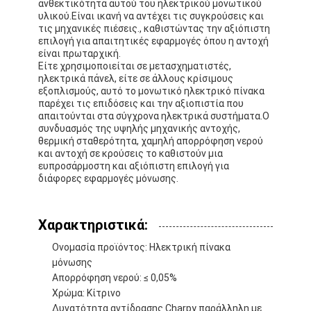
ανθεκτικότητα αυτού του ηλεκτρικού μονωτικού
υλικού.Είναι ικανή να αντέχει τις συγκρούσεις και
τις μηχανικές πιέσεις., καθιστώντας την αξιόπιστη
επιλογή για απαιτητικές εφαρμογές όπου η αντοχή
είναι πρωταρχική.
Είτε χρησιμοποιείται σε μετασχηματιστές,
ηλεκτρικά πάνελ, είτε σε άλλους κρίσιμους
εξοπλισμούς, αυτό το μονωτικό ηλεκτρικό πίνακα
παρέχει τις επιδόσεις και την αξιοπιστία που
απαιτούνται στα σύγχρονα ηλεκτρικά συστήματα.Ο
συνδυασμός της υψηλής μηχανικής αντοχής,
θερμική σταθερότητα, χαμηλή απορρόφηση νερού
και αντοχή σε κρούσεις το καθιστούν μια
ευπροσάρμοστη και αξιόπιστη επιλογή για
διάφορες εφαρμογές μόνωσης.
Χαρακτηριστικά:
Σπίτι
Ονομασία προϊόντος: Ηλεκτρική πίνακα
Προϊόντα
μόνωσης
Απορρόφηση νερού: ≤ 0,05%
Χρώμα: Κίτρινο
Περίπου εμείς
Δυνατότητα αντίδρασης Charpy παράλληλη με