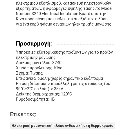
ηλεκτρικού εξοπλισμού, κατασκευή ηλεκτρονικών
εξαρτημάτων, ή εφαρμογές υψηλής τάσης,το Model
Number 3240 Electrical Insulation Board από την
Κίνα προσφέρει μια ευέλικτη και αξιόπιστη λύση
για ένα ευρύ φάσμα σενάριων ηλεκτρικής μόνωσης.
Προσαρμογή:
Υπηρεσίες εξατομίκευσης προϊόντων για το προϊόν
ηλεκτρικής μόνωσης:
Αριθμός μοντέλου: 3240
Χώρος προέλευσης: Κίνα
Σχήμα: Πίνακα
Επιφάνεια: ομαλή/χωρίς σημαντικό ελάττωμα
Η τάση διάσπασης παράλληλη με τις στρώσεις (σε
90°C±2°C σε λάδι): ≥ 35kV
Δείκτης θερμοκρασίας: 120°C
Πυροδοσιμότητα: HB
Ετικέττες:
Ηλεκτρική μεμονωτική πλάκα ανθεκτική στη θερμοκρασία