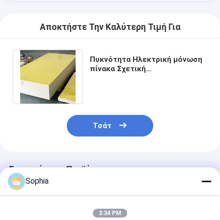
Αποκτήστε Την Καλύτερη Τιμή Για
Πυκνότητα Ηλεκτρική μόνωση
πίνακα Σχετική
επιτρεψιμότητα 50Hz ≤5,5
Πυκνότητα≥1,8g/cm3
Τσάτ
Συνιστώμενα Προϊόντα
Sophia
3:34 PM