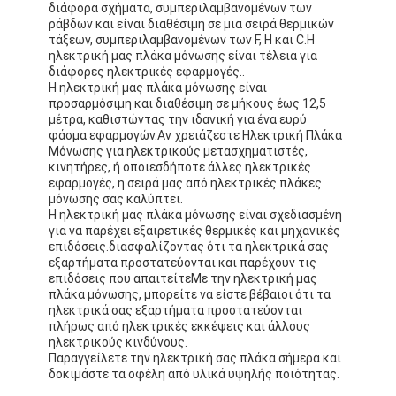
διάφορα σχήματα, συμπεριλαμβανομένων των
ράβδων και είναι διαθέσιμη σε μια σειρά θερμικών
τάξεων, συμπεριλαμβανομένων των F, H και C.Η
ηλεκτρική μας πλάκα μόνωσης είναι τέλεια για
διάφορες ηλεκτρικές εφαρμογές..
Η ηλεκτρική μας πλάκα μόνωσης είναι
προσαρμόσιμη και διαθέσιμη σε μήκους έως 12,5
μέτρα, καθιστώντας την ιδανική για ένα ευρύ
φάσμα εφαρμογών.Αν χρειάζεστε Ηλεκτρική Πλάκα
Μόνωσης για ηλεκτρικούς μετασχηματιστές,
κινητήρες, ή οποιεσδήποτε άλλες ηλεκτρικές
εφαρμογές, η σειρά μας από ηλεκτρικές πλάκες
μόνωσης σας καλύπτει.
Η ηλεκτρική μας πλάκα μόνωσης είναι σχεδιασμένη
για να παρέχει εξαιρετικές θερμικές και μηχανικές
επιδόσεις.διασφαλίζοντας ότι τα ηλεκτρικά σας
εξαρτήματα προστατεύονται και παρέχουν τις
επιδόσεις που απαιτείτεΜε την ηλεκτρική μας
πλάκα μόνωσης, μπορείτε να είστε βέβαιοι ότι τα
ηλεκτρικά σας εξαρτήματα προστατεύονται
πλήρως από ηλεκτρικές εκκέψεις και άλλους
ηλεκτρικούς κινδύνους.
Παραγγείλετε την ηλεκτρική σας πλάκα σήμερα και
δοκιμάστε τα οφέλη από υλικά υψηλής ποιότητας.