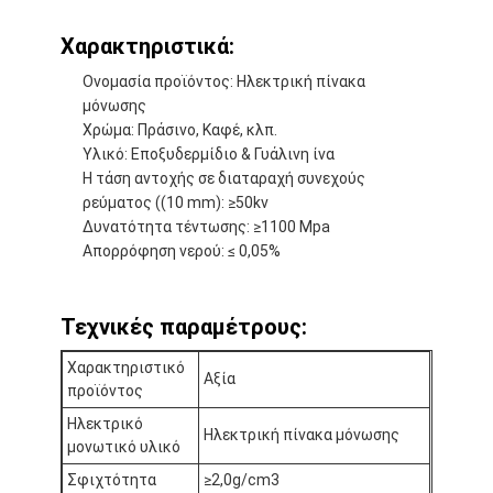
Χαρακτηριστικά:
Ονομασία προϊόντος: Ηλεκτρική πίνακα
μόνωσης
Χρώμα: Πράσινο, Καφέ, κλπ.
Υλικό: Εποξυδερμίδιο & Γυάλινη ίνα
Η τάση αντοχής σε διαταραχή συνεχούς
ρεύματος ((10 mm): ≥50kv
Δυνατότητα τέντωσης: ≥1100 Mpa
Απορρόφηση νερού: ≤ 0,05%
Τεχνικές παραμέτρους:
Σπίτι
Χαρακτηριστικό
Αξία
προϊόντος
Προϊόντα
Ηλεκτρικό
Ηλεκτρική πίνακα μόνωσης
μονωτικό υλικό
Περίπου εμείς
Σφιχτότητα
≥2,0g/cm3