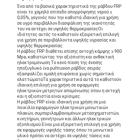
Ταινία υφασμάτων γυαλιού φύλλων αλουμινίου αργιλίου
Ένα από τα βασικά χαρακτηριστικά της ράβδου FRP
είναι το χαμηλό επίπεδο απορρόφησης νερού ≤
0,05%, γεγονός που την καθιστά ιδανική για χρήση
Αντιμέτωπο φύλλο αλουμινίου έγγραφο της Kraft
σε υγρό περιβάλλον.διασφάλιση της ικανότητάς
του να αντέχει σε υψηλές θερμοκρασίεςΟι
Ύφασμα φίμπεργκλας φύλλων αλουμινίου αργιλίου
ιδιότητες αυτές το καθιστούν εξαιρετική επιλογή
για χρήση σε περιβάλλοντα υψηλής υγρασίας και
Scrim φύλλων αλουμινίου ταινία
υψηλής θερμοκρασίας.
Η ράβδος FRP διαθέτει επίσης αντοχή κάμψης ≥ 900
Mpa, καθιστώντας την αξιόπιστη και ανθεκτική
Ταινία αγωγών υφασμάτων
ηλεκτρομόνωση.Το κενό πίεση της ένεσης
ηποξυγλυκό ίνα pultrusion ράβδος σειράς
Το διπλάσιο πλαισίωσε την κολλητική ταινία
εξασφαλίζει ομαλή επιφάνεια χωρίς σημαντικά
ελαττώματαΤα χαρακτηριστικά αυτά το καθιστούν
ιδανική επιλογή για χρήση σε εφαρμογές
Κολλητική ταινία της PET
ηλεκτρικών μετρητών απομόνωσης όπου η αντοχή
και η αξιοπιστία είναι κρίσιμες.
Ρίψη επένδυσης ακρίβειας
Η ράβδος FRP είναι ιδανική για χρήση σε μια
ποικιλία εφαρμογών ηλεκτρικών μονωτικών
πλακών, συμπεριλαμβανομένων μετασχηματιστών,
Ηλεκτρική πίνακα μόνωσης
κινητήρων, γεννήτριων και άλλων ηλεκτρικών
εξοπλισμού.Είναι μια εξαιρετική επιλογή για χρήση
σε εφαρμογές υψηλής τάσης όπου το μονωτικό
υλικό πρέπει να αντέχει σε υψηλές τάσεις και