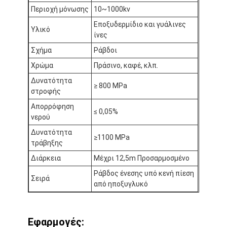
Περιοχή μόνωσης
10~1000kv
Γύρος εργοστασίων
Εποξυδερμίδιο και γυάλινες
Υλικό
Ποιοτικός έλεγχος
ίνες
Σχήμα
Ράβδοι
Μας ελάτε σε επαφή με
Χρώμα
Πράσινο, καφέ, κλπ.
Δυνατότητα
≥ 800 MPa
στροφής
Συγκολλητική ταινία μόνωσης
Απορρόφηση
≤ 0,05%
νερού
Ταινία μόνωσης υφασμάτων γυαλιού
Δυνατότητα
≥1100 MPa
τράβηξης
Ανθεκτική στη θερμότητα ταινία μόνωσης
Διάρκεια
Μέχρι 12,5m Προσαρμοσμένο
Κολλητική ταινία υφασμάτων γυαλιού
Ράβδος ένεσης υπό κενή πίεση
Σειρά
από ηποξυγλυκό
Κολλητική ταινία ταινιών Polyimide
Κολλητική ταινία φύλλων αλουμινίου αργιλίου
Εφαρμογές: