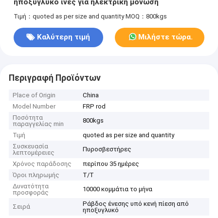
ηποξυγλυκό ίνες για ηλεκτρική μόνωση
Τιμή：quoted as per size and quantity
MOQ：800kgs
Καλύτερη τιμή
Μιλήστε τώρα.
Περιγραφή Προϊόντων
Place of Origin
China
Model Number
FRP rod
Ποσότητα
800kgs
παραγγελίας min
Τιμή
quoted as per size and quantity
Συσκευασία
Πυροσβεστήρες
λεπτομέρειες
Χρόνος παράδοσης
περίπου 35 ημέρες
Όροι πληρωμής
Τ/Τ
Δυνατότητα
10000 κομμάτια το μήνα
προσφοράς
Ράβδος ένεσης υπό κενή πίεση από
Σειρά
ηποξυγλυκό