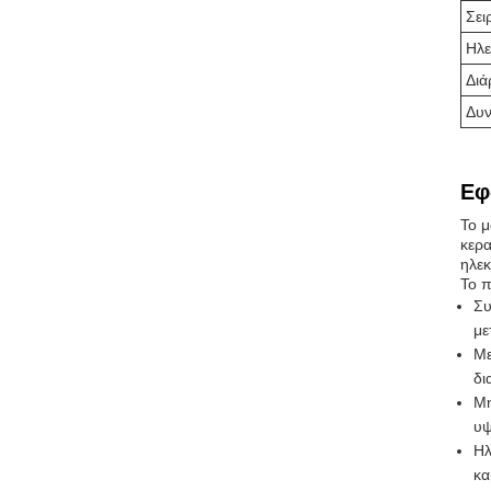
Σει
Ηλε
Διά
Δυν
Εφ
Το μ
κερα
ηλε
Το π
Συ
με
Με
δι
Μη
υψ
Ηλ
κα