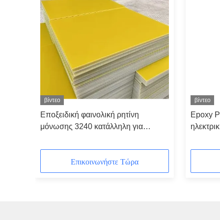
βίντεο
βίντεο
Εποξειδική φαινολική ρητίνη
Epoxy P
μόνωσης 3240 κατάλληλη για
ηλεκτρι
σκληρά περιβάλλοντα
πυκνότη
Επικοινωνήστε Τώρα