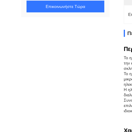
Επικοινωνήστε Τώρα
Ε
Π
Πε
Το η
την 
σκλη
Το η
μικρ
ηλεκ
Η ηλ
διαλ
Συνο
επιλ
ιδιο
Χα