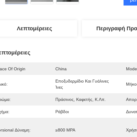
Λεπτομέρειες
Περιγραφή Προ
επτομέρειες
ace Of Origin
China
Mode
Εποξυδερμίδιο Και Γυάλινες 
ικό:
Μήκο
Ίνες
ρώμα:
Πράσινος, Καφετής, Κ.λπ.
Απορ
χήμα:
Ράβδοι
Δυνατ
orsional Δύναμη:
≥800 MPA
Χρήσ