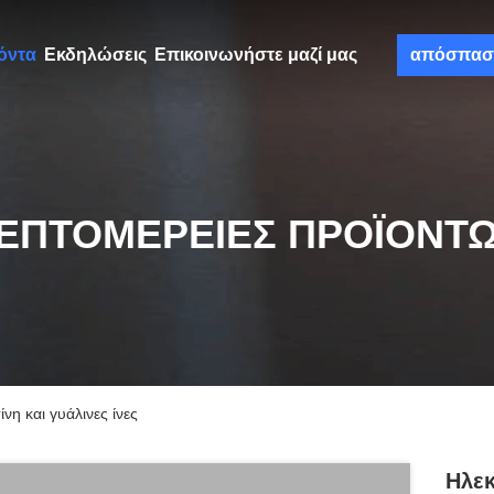
όντα
Εκδηλώσεις
Επικοινωνήστε μαζί μας
απόσπασ
ΕΠΤΟΜΈΡΕΙΕΣ ΠΡΟΪΌΝΤ
η και γυάλινες ίνες
Ηλεκ