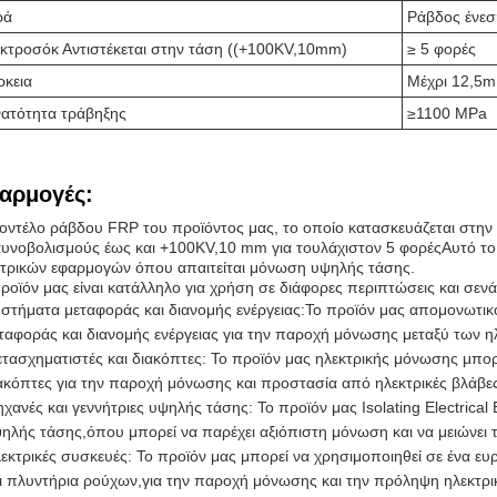
ρά
Ράβδος ένεσ
κτροσόκ Αντιστέκεται στην τάση ((+100KV,10mm)
≥ 5 φορές
ρκεια
Μέχρι 12,5
ατότητα τράβηξης
≥1100 MPa
αρμογές:
οντέλο ράβδου FRP του προϊόντος μας, το οποίο κατασκευάζεται στην Κ
υνοβολισμούς έως και +100KV,10 mm για τουλάχιστον 5 φορέςΑυτό το 
κτρικών εφαρμογών όπου απαιτείται μόνωση υψηλής τάσης.
ροϊόν μας είναι κατάλληλο για χρήση σε διάφορες περιπτώσεις και σεν
στήματα μεταφοράς και διανομής ενέργειας:Το προϊόν μας απομονωτικ
ταφοράς και διανομής ενέργειας για την παροχή μόνωσης μεταξύ των η
τασχηματιστές και διακόπτες: Το προϊόν μας ηλεκτρικής μόνωσης μπορε
ακόπτες για την παροχή μόνωσης και προστασία από ηλεκτρικές βλάβε
χανές και γεννήτριες υψηλής τάσης: Το προϊόν μας Isolating Electrical B
ηλής τάσης,όπου μπορεί να παρέχει αξιόπιστη μόνωση και να μειώνει 
εκτρικές συσκευές: Το προϊόν μας μπορεί να χρησιμοποιηθεί σε ένα ε
ι πλυντήρια ρούχων,για την παροχή μόνωσης και την πρόληψη ηλεκτρι