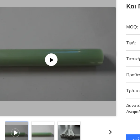
Και 
MOQ:
Τιμή:
Τυπική
Προθε
Τρόπο
Δυνατ
Ανεφοδ
Βρεί