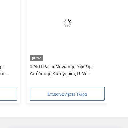
βίντεο
 με
3240 Πλάκα Μόνωσης Υψηλής
αι
Απόδοσης Κατηγορίας Β Με
Φαινολική Εποξειδική Ρητίνη
Επικοινωνήστε Τώρα