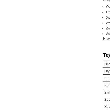
Ον
Επ
Χρ
Απ
Δι
Δυ
Η εν
Τε
Ηλε
Περ
Δυν
Χρ
Σχ
Συν
Χρ