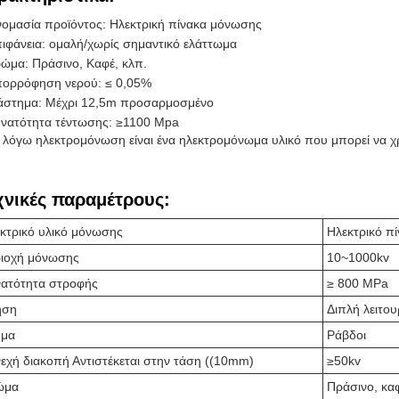
ομασία προϊόντος: Ηλεκτρική πίνακα μόνωσης
ιφάνεια: ομαλή/χωρίς σημαντικό ελάττωμα
ώμα: Πράσινο, Καφέ, κλπ.
ορρόφηση νερού: ≤ 0,05%
άστημα: Μέχρι 12,5m προσαρμοσμένο
νατότητα τέντωσης: ≥1100 Mpa
 λόγω ηλεκτρομόνωση είναι ένα ηλεκτρομόνωμα υλικό που μπορεί να 
χνικές παραμέτρους:
κτρικό υλικό μόνωσης
Ηλεκτρικό π
ιοχή μόνωσης
10~1000kv
ατότητα στροφής
≥ 800 MPa
ήση
Διπλή λειτο
ήμα
Ράβδοι
εχή διακοπή Αντιστέκεται στην τάση ((10mm)
≥50kv
ώμα
Πράσινο, καφ