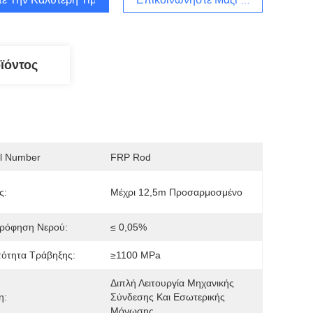
ϊόντος
l Number
FRP Rod
ς:
Μέχρι 12,5m Προσαρμοσμένο
ρόφηση Νερού:
≤ 0,05%
ότητα Τράβηξης:
≥1100 MPa
Διπλή Λειτουργία Μηχανικής 
η:
Σύνδεσης Και Εσωτερικής 
Μόνωσης