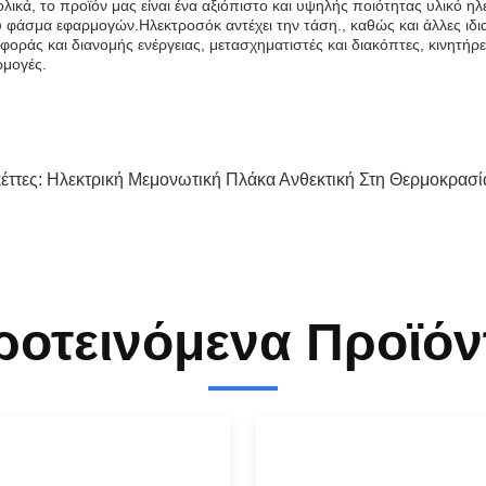
λικά, το προϊόν μας είναι ένα αξιόπιστο και υψηλής ποιότητας υλικό 
 φάσμα εφαρμογών.Ηλεκτροσόκ αντέχει την τάση., καθώς και άλλες ιδια
φοράς και διανομής ενέργειας, μετασχηματιστές και διακόπτες, κινητήρε
ρμογές.
κέττες:
Ηλεκτρική Μεμονωτική Πλάκα Ανθεκτική Στη Θερμοκρασί
ροτεινόμενα Προϊόν