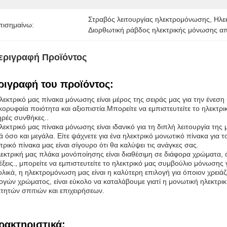
Στραβός λειτουργίας ηλεκτρομόνωσης
, 
Ηλε
πισημαίνω:
Διορθωτική ράβδος ηλεκτρικής μόνωσης από
εριγραφή Προϊόντος
ριγραφή του προϊόντος:
λεκτρικό μας πίνακα μόνωσης είναι μέρος της σειράς μας για την ένεση
κορυφαία ποιότητα και αξιοπιστία.Μπορείτε να εμπιστευτείτε το ηλεκτρι
ρές συνθήκες..
λεκτρικό μας πίνακα μόνωσης είναι ιδανικό για τη διπλή λειτουργία τη
ά όσο και μεγάλα. Είτε ψάχνετε για ένα ηλεκτρικό μονωτικό πίνακα για 
τρικό πίνακα μας είναι σίγουρο ότι θα καλύψει τις ανάγκες σας.
εκτρική μας πλάκα μονόποίησης είναι διαθέσιμη σε διάφορα χρώματα, 
έξεις., μπορείτε να εμπιστευτείτε το ηλεκτρικό μας συμβούλιο μόνωσης
λικά, η ηλεκτρομόνωση μας είναι η καλύτερη επιλογή για όποιον χρειά
ογών χρώματος, είναι εύκολο να καταλάβουμε γιατί η μονωτική ηλεκτρικ
κτητών σπιτιών και επιχειρήσεων.
ρακτηριστικά: