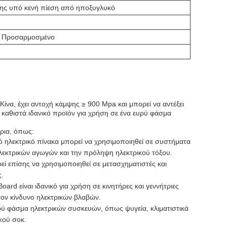
ης υπό κενή πίεση από ηποξυγλυκό
m Προσαρμοσμένο
ίνα, έχει αντοχή κάμψης ≥ 900 Mpa και μπορεί να αντέξει
καθιστά ιδανικό προϊόν για χρήση σε ένα ευρύ φάσμα
άρια, όπως:
ό ηλεκτρικό πίνακα μπορεί να χρησιμοποιηθεί σε συστήματα
λεκτρικών αγωγών και την πρόληψη ηλεκτρικού τόξου.
ί επίσης να χρησιμοποιηθεί σε μετασχηματιστές και
ς.
oard είναι ιδανικό για χρήση σε κινητήρες και γεννήτριες
τον κίνδυνο ηλεκτρικών βλαβών.
υρύ φάσμα ηλεκτρικών συσκευών, όπως ψυγεία, κλιματιστικά
κού σοκ.