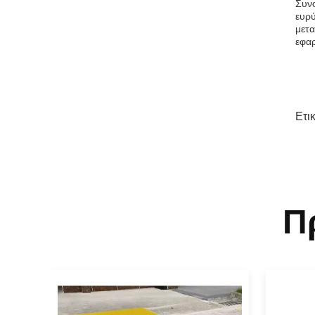
Συνο
ευρύ
μετα
εφα
Ετι
Π