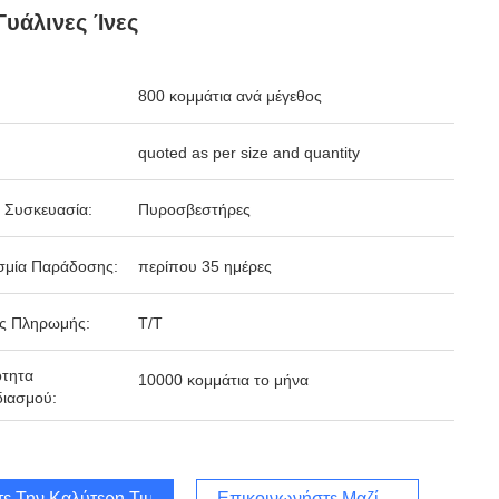
Γυάλινες Ίνες
800 κομμάτια ανά μέγεθος
quoted as per size and quantity
 Συσκευασία:
Πυροσβεστήρες
σμία Παράδοσης:
περίπου 35 ημέρες
ς Πληρωμής:
Τ/Τ
ότητα
10000 κομμάτια το μήνα
ιασμού:
τε Την Καλύτερη Τιμή
Επικοινωνήστε Μαζί Μας