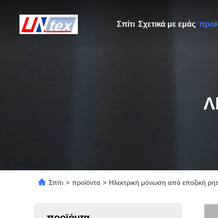
Σπίτι
Σχετικά με εμάς
προϊ
Λ
Σπίτι
>
προϊόντα
>
Ηλεκτρική μόνωση από εποξική ρητίν
προϊόντα