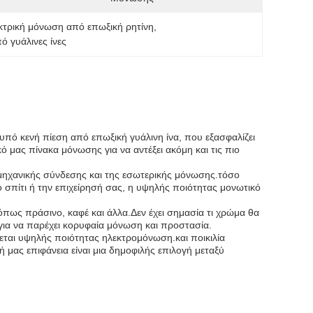
κτρική μόνωση από επωξική ρητίνη
, 
 γυάλινες ίνες
 υπό κενή πίεση από επωξική γυάλινη ίνα, που εξασφαλίζει
κό μας πίνακα μόνωσης για να αντέξει ακόμη και τις πιο
ς μηχανικής σύνδεσης και της εσωτερικής μόνωσης.τόσο
το σπίτι ή την επιχείρησή σας, η υψηλής ποιότητας μονωτικό
όπως πράσινο, καφέ και άλλα.Δεν έχει σημασία τι χρώμα θα
 για να παρέχει κορυφαία μόνωση και προστασία.
ζεται υψηλής ποιότητας ηλεκτρομόνωση.και ποικιλία
ή μας επιφάνεια είναι μια δημοφιλής επιλογή μεταξύ