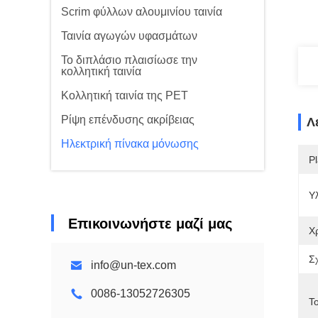
Scrim φύλλων αλουμινίου ταινία
Ταινία αγωγών υφασμάτων
Το διπλάσιο πλαισίωσε την
κολλητική ταινία
Κολλητική ταινία της PET
Ρίψη επένδυσης ακρίβειας
Λ
Ηλεκτρική πίνακα μόνωσης
Pl
Υλ
Επικοινωνήστε μαζί μας
Χ
Σ
info@un-tex.com
0086-13052726305
T