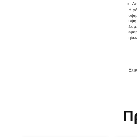
Απ
Η ρά
υψηλ
υψηλ
Συμπ
εφαρ
ηλεκ
Ετι
Π