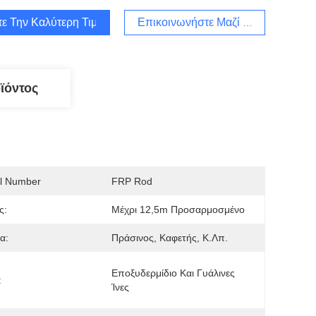
τε Την Καλύτερη Τιμή
Επικοινωνήστε Μαζί Μας
ϊόντος
l Number
FRP Rod
ς:
Μέχρι 12,5m Προσαρμοσμένο
α:
Πράσινος, Καφετής, Κ.λπ.
Εποξυδερμίδιο Και Γυάλινες 
:
Ίνες