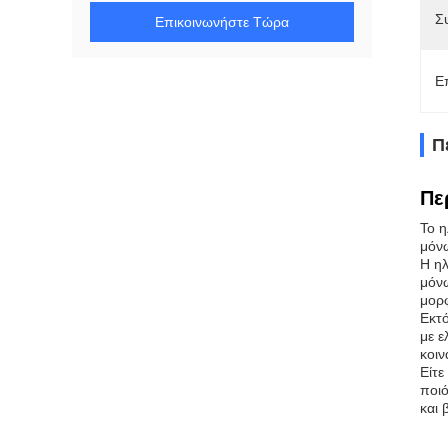
Σ
Επικοινωνήστε Τώρα
Ε
Π
Πε
Το η
μόνω
Η ηλ
μόνω
μορφ
Εκτό
με ε
κοιν
Είτε
ποιό
και 