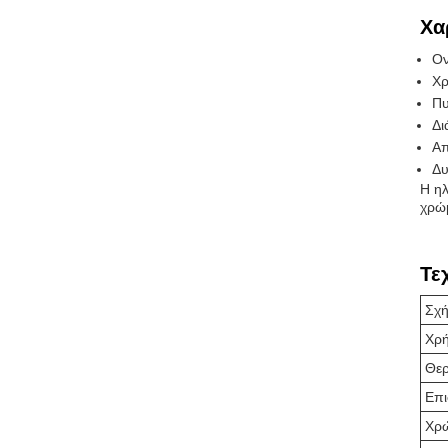
Χα
Ον
Χρ
Πυ
Δι
Απ
Δυ
Η ηλ
χρώμ
Τε
Σχ
Χρ
Θερ
Επι
Χρ