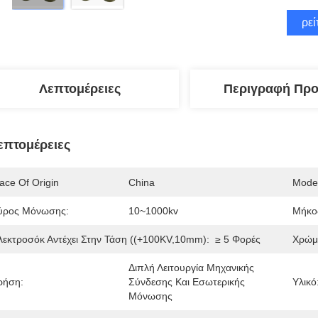
Βρεί
Λεπτομέρειες
Περιγραφή Προ
επτομέρειες
ace Of Origin
China
Mode
ύρος Μόνωσης:
10~1000kv
Μήκο
λεκτροσόκ Αντέχει Στην Τάση ((+100KV,10mm):
≥ 5 Φορές
Χρώμ
Διπλή Λειτουργία Μηχανικής 
ρήση:
Σύνδεσης Και Εσωτερικής 
Υλικό
Μόνωσης