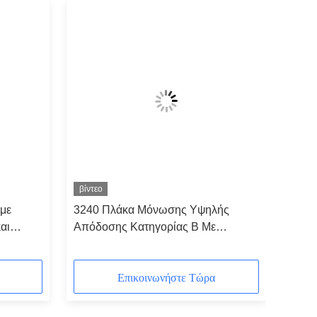
βίντεο
 με
3240 Πλάκα Μόνωσης Υψηλής
αι
Απόδοσης Κατηγορίας Β Με
Φαινολική Εποξειδική Ρητίνη
Επικοινωνήστε Τώρα