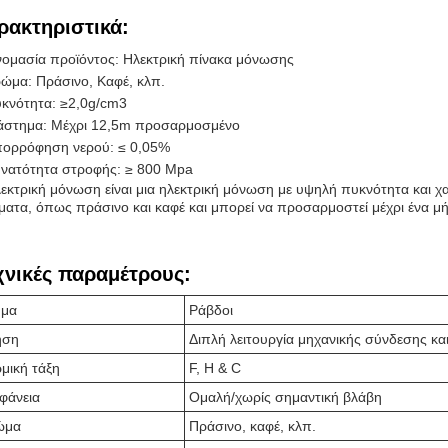
ρακτηριστικά:
ομασία προϊόντος: Ηλεκτρική πίνακα μόνωσης
ώμα: Πράσινο, Καφέ, κλπ.
κνότητα: ≥2,0g/cm3
άστημα: Μέχρι 12,5m προσαρμοσμένο
ορρόφηση νερού: ≤ 0,05%
νατότητα στροφής: ≥ 800 Mpa
εκτρική μόνωση είναι μια ηλεκτρική μόνωση με υψηλή πυκνότητα και 
ατα, όπως πράσινο και καφέ και μπορεί να προσαρμοστεί μέχρι ένα μή
χνικές παραμέτρους:
ήμα
Ράβδοι
ήση
Διπλή λειτουργία μηχανικής σύνδεσης κ
μική τάξη
F, H & C
φάνεια
Ομαλή/χωρίς σημαντική βλάβη
ώμα
Πράσινο, καφέ, κλπ.