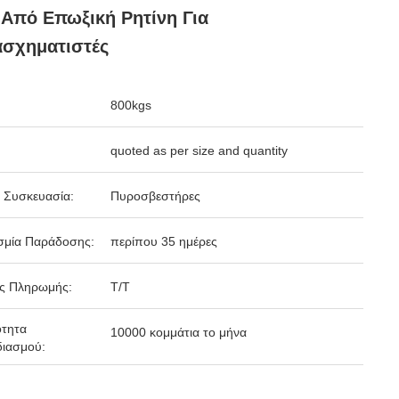
 Από Επωξική Ρητίνη Για
ασχηματιστές
800kgs
quoted as per size and quantity
 Συσκευασία:
Πυροσβεστήρες
σμία Παράδοσης:
περίπου 35 ημέρες
ς Πληρωμής:
Τ/Τ
ότητα
10000 κομμάτια το μήνα
ιασμού: