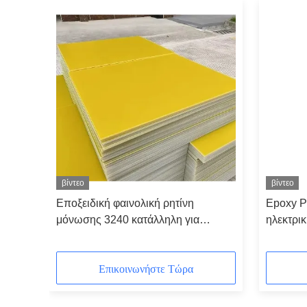
βίντεο
βίντεο
Εποξειδική φαινολική ρητίνη
Epoxy P
μόνωσης 3240 κατάλληλη για
ηλεκτρι
σκληρά περιβάλλοντα
πυκνότη
Επικοινωνήστε Τώρα