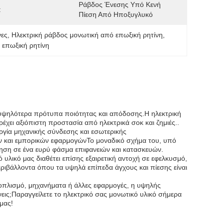
Ράβδος Ένεσης Υπό Κενή 
:
Πίεση Από Ηποξυγλυκό
νες
, 
Ηλεκτρική ράβδος μονωτική από επωξική ρητίνη
, 
 επωξική ρητίνη
τα υψηλότερα πρότυπα ποιότητας και απόδοσης.Η ηλεκτρική
έχει αξιόπιστη προστασία από ηλεκτρικά σοκ και ζημιές..
ργία μηχανικής σύνδεσης και εσωτερικής
κών και εμπορικών εφαρμογώνΤο μοναδικό σχήμα του, υπό
ηση σε ένα ευρύ φάσμα επιφανειών και κατασκευών.
ό υλικό μας διαθέτει επίσης εξαιρετική αντοχή σε εφελκυσμό,
εριβάλλοντα όπου τα υψηλά επίπεδα άγχους και πίεσης είναι
εξοπλισμό, μηχανήματα ή άλλες εφαρμογές, η υψηλής
ένεις;Παραγγείλετε το ηλεκτρικό σας μονωτικό υλικό σήμερα
μας!