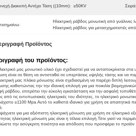
υνεχή Διακοπή Αντέχει Τάση ((10mm):
≥50KV
Σειρά
Ηλεκτρική ράβδος μονωτική από γυάλινες ί
πισημαίνω:
Ηλεκτρική ράβδος για μετασχηματιστές από
εριγραφή Προϊόντος
ριγραφή του προϊόντος:
λεκτρικό μας μονωτικό υλικό έχει σχεδιαστεί για να ανταποκρίνεται σ
ση είναι σε θέση να αντισταθεί σε υπερτάσεις υψηλής τάσης και να παρ
εκτρική μας πλάκα μόνωσης είναι σχεδιασμένη να παρέχει διπλή λειτου
σης.καθιστώντας την την ιδανική επιλογή για μια ποικιλία βιομηχανι
ή ράβδου, επιτρέπει την εύκολη εγκατάσταση και την ασφαλή τοποθέτ
ς από τις εντυπωσιακές ηλεκτρικές του ιδιότητες, το ηλεκτρικό μονωτικ
λάχιστο ≥1100 Mpa.Αυτό το καθιστά ιδανικό για χρήση σε απαιτητικά π
ά.
 ψάχνετε για μια αξιόπιστη ηλεκτρική μόνωση για χρήση σε ηλεκτρικό 
τητας ηλεκτρική μόνωση μας είναι η τέλεια επιλογή.Τότε γιατί να περιμ
βιώστε την ασύγκριτη ποιότητα και απόδοση που προσφέρει το προϊόν 