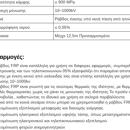
ατότητα κάμψης
≥ 900 MPa
ιοχή μόνωσης
10~1000kV
ρά
Ράβδος ένεσης υπό κενή πίεση από ηπο
ορρόφηση νερού
≤ 0,05%
ρκεια
Μέχρι 12,5m Προσαρμοσμένο
αρμογές:
βδος FRP είναι κατάλληλη για χρήση σε διάφορες εφαρμογές, συμπεριλ
τρονικής και των τηλεπικοινωνιών.05% εξασφαλίζει ότι παραμένει αποτ
ης με ένεση κενού από υαλοειδείς ίνες είναι επίσης κατάλληλη για χ
ωσης 10~1000kv.
βδος FRP είναι γνωστή για τις ανώτερες θερμικές της ιδιότητες, με θερμ
ές θερμοκρασίες χωρίς να χάνει τις μονωτικές της ιδιότητες.Το προϊόν 
νοβολία., καθιστώντας το ιδανικό για χρήση σε σκληρά περιβάλλοντα.
κά από τα κοινά σενάρια όπου μπορεί να χρησιμοποιηθεί η ράβδος FR
ομόνωση εξοπλισμού μεταφοράς και διανομής ενέργειας
ομόνωση ηλεκτρικού εξοπλισμού υψηλής τάσης, όπως μετασχηματιστέ
ομόνωση ηλεκτρονικού και τηλεπικοινωνιακού εξοπλισμού
ομόνωση φτερών ανεμογεννητριών