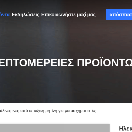
όντα
Εκδηλώσεις
Επικοινωνήστε μαζί μας
απόσπασ
ΕΠΤΟΜΈΡΕΙΕΣ ΠΡΟΪΌΝΤ
λινες ίνες από επωξική ρητίνη για μετασχηματιστές
Ηλεκ