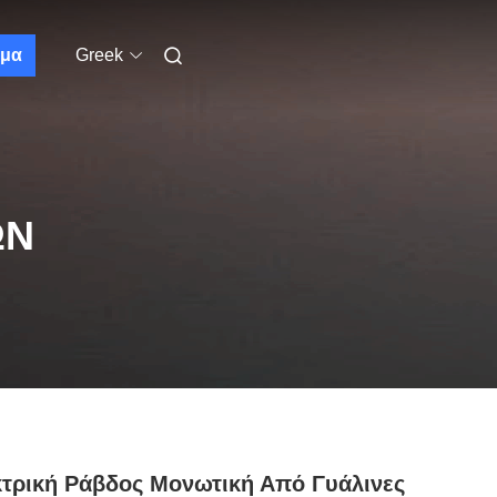
μα
Greek
ΩΝ
τρική Ράβδος Μονωτική Από Γυάλινες