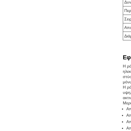
Δυν
Περ
Σει
Απ
Διά
Εφ
Η ρά
ηλεκ
στύσ
μόν
Η ρά
υψηλ
ακτι
Μερι
Απ
Απ
Απ
Απ