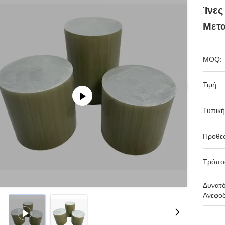
Ίνες
Μετ
MOQ:
Τιμή:
Τυπική
Προθε
Τρόπο
Δυνατ
Ανεφοδ