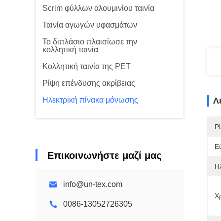
Scrim φύλλων αλουμινίου ταινία
Ταινία αγωγών υφασμάτων
Το διπλάσιο πλαισίωσε την
κολλητική ταινία
Κολλητική ταινία της PET
Ρίψη επένδυσης ακρίβειας
Ηλεκτρική πίνακα μόνωσης
Λ
Pl
Ε
Επικοινωνήστε μαζί μας
Η
info@un-tex.com
Χ
0086-13052726305