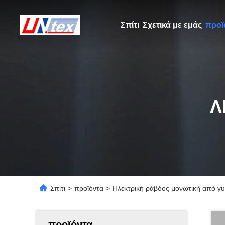
Σπίτι
Σχετικά με εμάς
προϊ
Λ
Σπίτι
>
προϊόντα
>
Ηλεκτρική ράβδος μονωτική από γυά
προϊόντα