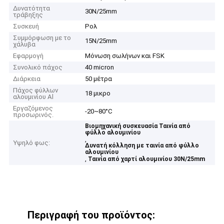
Δυνατότητα
30N/25mm
τράβηξης
Συσκευή
Ρολ
Συμμόρφωση με το
15N/25mm
χάλυβα
Εφαρμογή
Μόνωση σωλήνων και FSK
Συνολικό πάχος
40 micron
Διάρκεια
50 μέτρα
Πάχος φύλλων
18 μικρο
αλουμινίου Al
Εργαζόμενος
-20~80°C
προσωρινός.
Βιομηχανική συσκευασία Ταινία από
φύλλο αλουμινίου
,
Υψηλό φως:
Δυνατή κόλληση με ταινία από φύλλο
αλουμινίου
,
Ταινία από χαρτί αλουμινίου 30N/25mm
Περιγραφή του προϊόντος: