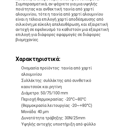
Συμπερασματικά, αν ψάχνετε για μια υψηλής
ποιότητας και ανθεκτική ταινία από χαρτί
αλουμινίου, τότε η ταινία από χαρτί αλουμινίου
είναι η τέλεια επιλογή.χαρτί αποδέσμευσης από
σιλικόνη με εύκολη απελευθέρωση, και εξαιρετική
αντοχή σε εφελκυσμό το καθιστούν μια εξαιρετική
επιλογή για διάφορες εφαρμογές σε διάφορες
βιομηχανίες.
Χαρακτηριστικά:
Ονομασία προϊόντος: ταινία από χαρτί
αλουμινίου
Συλλέκτης: συλλέκτης από συνθετικό
καουτσούκ και ρητίνη
Διάμετρο: 50/75/100 mm
Σπίτι
Περιοχή θερμοκρασίας: -20°C~80°C
(θερμοκρασία λειτουργίας -20~+80°C)
Προϊόντα
Μονάδα: 40 μm
Δυνατότητα τράβηξης: 30N/25mm
Περίπου εμείς
Υψηλής αντοχής υποστήριξη από φύλλο