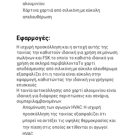
αλουμινίου
Γύρος εργοστασίων
Χάρτινα χαρτιά από σιλικόνη με εύκολη
απελευθέρωση
Ποιοτικός έλεγχος
Μας ελάτε σε επαφή με
Εφαρμογές:
Η ισχυρή προσκόλληση και η αντοχή αυτής της
ταινίας την καθιστούν ιδανική για χρήση σε μόνωση
σωλήνων και FSK.το οποίο το καθιστά ιδανικό για
Συγκολλητική ταινία μόνωσης
χρήση σε σκληρά περιβάλλονταΤο χαρτί
αποδέσμευσης από σιλικόνη με εύκολο ελευθέρωμα
Ταινία μόνωσης υφασμάτων γυαλιού
εξασφαλίζει ότι η ταινία είναι εύκολη στην
εφαρμογή, καθιστώντας την ιδανική για γρήγορες
επισκευές.
Ανθεκτική στη θερμότητα ταινία μόνωσης
Η ταινία αυτοκόλλησης από χαρτί αλουμινίου είναι
ιδανική για διάφορες περιπτώσεις και σενάρια,
Κολλητική ταινία υφασμάτων γυαλιού
συμπεριλαμβανομένων:
Απομόνωση των αγωγών HVAC: Η ισχυρή
Κολλητική ταινία ταινιών Polyimide
προσκόλληση της ταινίας εξασφαλίζει ότι
μπορεί να αντέξει τις υψηλές θερμοκρασίες και
Κολλητική ταινία φύλλων αλουμινίου αργιλίου
την πίεση στις οποίες εκτίθενται οι αγωγοί
HVAC.