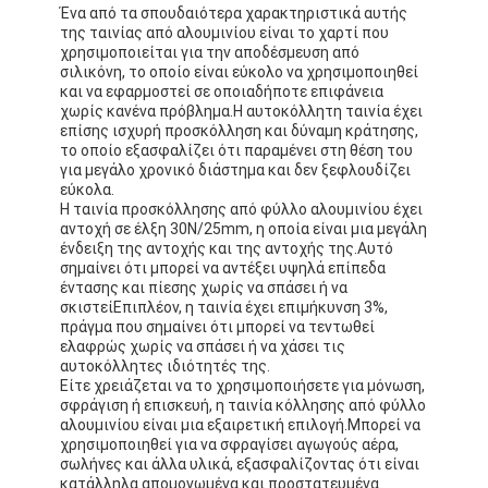
Ένα από τα σπουδαιότερα χαρακτηριστικά αυτής
της ταινίας από αλουμινίου είναι το χαρτί που
χρησιμοποιείται για την αποδέσμευση από
σιλικόνη, το οποίο είναι εύκολο να χρησιμοποιηθεί
και να εφαρμοστεί σε οποιαδήποτε επιφάνεια
χωρίς κανένα πρόβλημα.Η αυτοκόλλητη ταινία έχει
επίσης ισχυρή προσκόλληση και δύναμη κράτησης,
το οποίο εξασφαλίζει ότι παραμένει στη θέση του
για μεγάλο χρονικό διάστημα και δεν ξεφλουδίζει
εύκολα.
Η ταινία προσκόλλησης από φύλλο αλουμινίου έχει
αντοχή σε έλξη 30N/25mm, η οποία είναι μια μεγάλη
ένδειξη της αντοχής και της αντοχής της.Αυτό
σημαίνει ότι μπορεί να αντέξει υψηλά επίπεδα
έντασης και πίεσης χωρίς να σπάσει ή να
σκιστείΕπιπλέον, η ταινία έχει επιμήκυνση 3%,
πράγμα που σημαίνει ότι μπορεί να τεντωθεί
ελαφρώς χωρίς να σπάσει ή να χάσει τις
αυτοκόλλητες ιδιότητές της.
Είτε χρειάζεται να το χρησιμοποιήσετε για μόνωση,
σφράγιση ή επισκευή, η ταινία κόλλησης από φύλλο
αλουμινίου είναι μια εξαιρετική επιλογή.Μπορεί να
χρησιμοποιηθεί για να σφραγίσει αγωγούς αέρα,
σωλήνες και άλλα υλικά, εξασφαλίζοντας ότι είναι
κατάλληλα απομονωμένα και προστατευμένα.