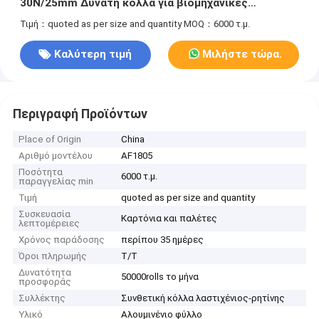
30N/25mm Δυνατή κόλλα για βιομηχανικές
συσκευασίες
Τιμή：quoted as per size and quantity
MOQ：6000 τ.μ.
Καλύτερη τιμή
Μιλήστε τώρα.
Περιγραφή Προϊόντων
Place of Origin
China
Αριθμό μοντέλου
AF1805
Ποσότητα
6000 τ.μ.
παραγγελίας min
Τιμή
quoted as per size and quantity
Συσκευασία
Καρτόνια και παλέτες
λεπτομέρειες
Χρόνος παράδοσης
περίπου 35 ημέρες
Όροι πληρωμής
Τ/Τ
Δυνατότητα
50000rolls το μήνα
προσφοράς
Συλλέκτης
Συνθετική κόλλα λαστιχένιος-ρητίνης
Υλικό
Αλουμινένιο φύλλο