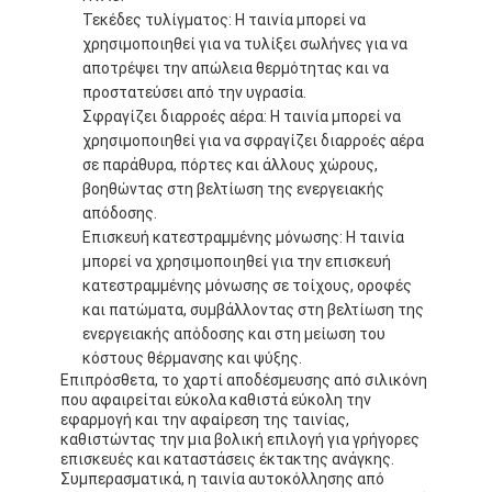
Ταινία υφασμάτων γυαλιού φύλλων αλουμινίου αργιλίου
Τεκέδες τυλίγματος: Η ταινία μπορεί να
χρησιμοποιηθεί για να τυλίξει σωλήνες για να
Αντιμέτωπο φύλλο αλουμινίου έγγραφο της Kraft
αποτρέψει την απώλεια θερμότητας και να
προστατεύσει από την υγρασία.
Ύφασμα φίμπεργκλας φύλλων αλουμινίου αργιλίου
Σφραγίζει διαρροές αέρα: Η ταινία μπορεί να
χρησιμοποιηθεί για να σφραγίζει διαρροές αέρα
Scrim φύλλων αλουμινίου ταινία
σε παράθυρα, πόρτες και άλλους χώρους,
βοηθώντας στη βελτίωση της ενεργειακής
Ταινία αγωγών υφασμάτων
απόδοσης.
Επισκευή κατεστραμμένης μόνωσης: Η ταινία
Το διπλάσιο πλαισίωσε την κολλητική ταινία
μπορεί να χρησιμοποιηθεί για την επισκευή
κατεστραμμένης μόνωσης σε τοίχους, οροφές
Κολλητική ταινία της PET
και πατώματα, συμβάλλοντας στη βελτίωση της
ενεργειακής απόδοσης και στη μείωση του
Ρίψη επένδυσης ακρίβειας
κόστους θέρμανσης και ψύξης.
Επιπρόσθετα, το χαρτί αποδέσμευσης από σιλικόνη
που αφαιρείται εύκολα καθιστά εύκολη την
Ηλεκτρική πίνακα μόνωσης
εφαρμογή και την αφαίρεση της ταινίας,
καθιστώντας την μια βολική επιλογή για γρήγορες
επισκευές και καταστάσεις έκτακτης ανάγκης.
Συμπερασματικά, η ταινία αυτοκόλλησης από