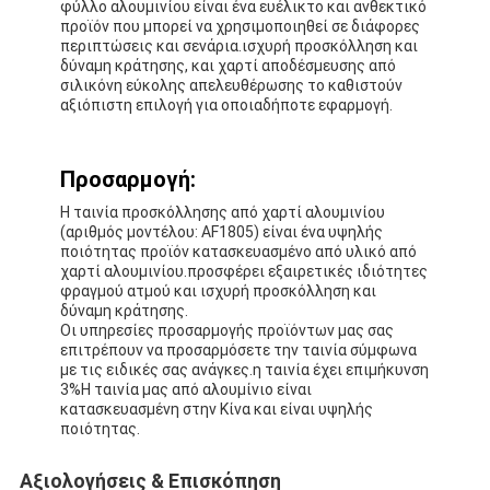
φύλλο αλουμινίου είναι ένα ευέλικτο και ανθεκτικό
προϊόν που μπορεί να χρησιμοποιηθεί σε διάφορες
περιπτώσεις και σενάρια.ισχυρή προσκόλληση και
δύναμη κράτησης, και χαρτί αποδέσμευσης από
σιλικόνη εύκολης απελευθέρωσης το καθιστούν
αξιόπιστη επιλογή για οποιαδήποτε εφαρμογή.
Προσαρμογή:
Η ταινία προσκόλλησης από χαρτί αλουμινίου
(αριθμός μοντέλου: AF1805) είναι ένα υψηλής
ποιότητας προϊόν κατασκευασμένο από υλικό από
χαρτί αλουμινίου.προσφέρει εξαιρετικές ιδιότητες
φραγμού ατμού και ισχυρή προσκόλληση και
δύναμη κράτησης.
Οι υπηρεσίες προσαρμογής προϊόντων μας σας
επιτρέπουν να προσαρμόσετε την ταινία σύμφωνα
με τις ειδικές σας ανάγκες.η ταινία έχει επιμήκυνση
3%Η ταινία μας από αλουμίνιο είναι
κατασκευασμένη στην Κίνα και είναι υψηλής
ποιότητας.
Αξιολογήσεις & Επισκόπηση