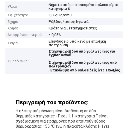
Νήματα από μη κορεσμένο πολυεστέρα/
Υλικό
κατηγορία Ε
Σφιχτότητα
1,8-2,0 g/cm3
Σχήμα
Ράβδος/τύπος Ι/γωνιά
Χρήση
Κράτη για μετασχηματιστές
Απορρόφηση νερού
≤ 0,05%
Επενδύσεις υπό κενό με επωξική
Σειρά
παλτρούση
Στήριγμα ράβδου από γυάλινες ίνες για
έγχυση κενού
,
Υψηλό φως:
Στήριγμα ράβδου από γυάλινες ίνες από
παλτρούζιον
,
Επικάλυψη από υαλοειδείς ίνες επωξίας
Περιγραφή του προϊόντος:
Η ηλεκτρική μόνωση είναι διαθέσιμη σε δύο
θερμικές κατηγορίες - F και H. Η κατηγορία F είναι
σχεδιασμένη για εφαρμογές που απαιτούν εύρος
θερμοκρασίας 155 °C,ενώ η πλακέτα κλάσης H έχει