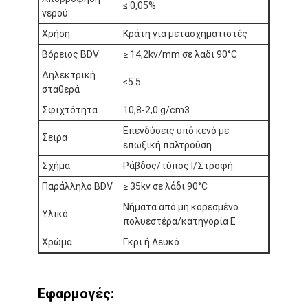
≤ 0,05%
Ταινία υφασμάτων γυαλιού φύλλων αλουμινίου αργιλίου
νερού
Χρήση
Κράτη για μετασχηματιστές
Αντιμέτωπο φύλλο αλουμινίου έγγραφο της Kraft
Βόρειος BDV
≥ 14,2kv/mm σε λάδι 90°C
Ύφασμα φίμπεργκλας φύλλων αλουμινίου αργιλίου
Δηλεκτρική
≤5.5
σταθερά
Scrim φύλλων αλουμινίου ταινία
Σφιχτότητα
10,8-2,0 g/cm3
Ταινία αγωγών υφασμάτων
Επενδύσεις υπό κενό με
Σειρά
επωξική παλτρούση
Το διπλάσιο πλαισίωσε την κολλητική ταινία
Σχήμα
Ράβδος/τύπος Ι/Στροφή
Παράλληλο BDV
≥ 35kv σε λάδι 90°C
Κολλητική ταινία της PET
Νήματα από μη κορεσμένο
Υλικό
Ρίψη επένδυσης ακρίβειας
πολυεστέρα/κατηγορία Ε
Χρώμα
Γκρι ή Λευκό
Ηλεκτρική πίνακα μόνωσης
Εφαρμογές: