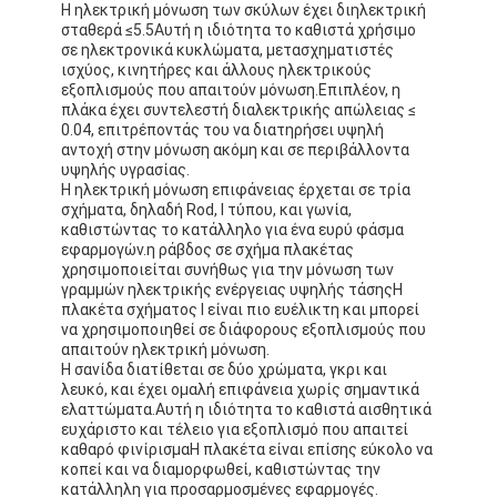
Η ηλεκτρική μόνωση των σκύλων έχει διηλεκτρική
σταθερά ≤5.5Αυτή η ιδιότητα το καθιστά χρήσιμο
σε ηλεκτρονικά κυκλώματα, μετασχηματιστές
ισχύος, κινητήρες και άλλους ηλεκτρικούς
εξοπλισμούς που απαιτούν μόνωση.Επιπλέον, η
πλάκα έχει συντελεστή διαλεκτρικής απώλειας ≤
0.04, επιτρέποντάς του να διατηρήσει υψηλή
αντοχή στην μόνωση ακόμη και σε περιβάλλοντα
υψηλής υγρασίας.
Η ηλεκτρική μόνωση επιφάνειας έρχεται σε τρία
σχήματα, δηλαδή Rod, I τύπου, και γωνία,
καθιστώντας το κατάλληλο για ένα ευρύ φάσμα
εφαρμογών.η ράβδος σε σχήμα πλακέτας
χρησιμοποιείται συνήθως για την μόνωση των
γραμμών ηλεκτρικής ενέργειας υψηλής τάσηςΗ
πλακέτα σχήματος I είναι πιο ευέλικτη και μπορεί
να χρησιμοποιηθεί σε διάφορους εξοπλισμούς που
απαιτούν ηλεκτρική μόνωση.
Η σανίδα διατίθεται σε δύο χρώματα, γκρι και
λευκό, και έχει ομαλή επιφάνεια χωρίς σημαντικά
ελαττώματα.Αυτή η ιδιότητα το καθιστά αισθητικά
ευχάριστο και τέλειο για εξοπλισμό που απαιτεί
καθαρό φινίρισμαΗ πλακέτα είναι επίσης εύκολο να
κοπεί και να διαμορφωθεί, καθιστώντας την
κατάλληλη για προσαρμοσμένες εφαρμογές.