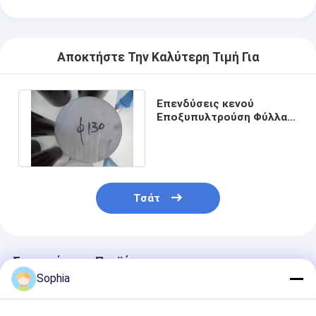
Αποκτήστε Την Καλύτερη Τιμή Για
Επενδύσεις κενού
Εποξυπυλτρούση Φύλλα
γυαλιού Ραβδί για
μετασχηματιστές
Τσάτ
Συνιστώμενα Προϊόντα
Sophia