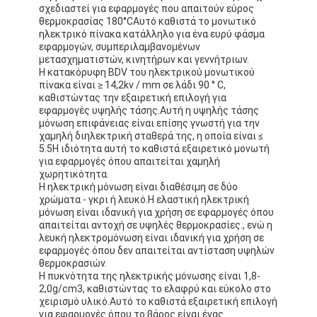
σχεδιαστεί για εφαρμογές που απαιτούν εύρος
θερμοκρασίας 180°CΑυτό καθιστά το μονωτικό
ηλεκτρικό πίνακα κατάλληλο για ένα ευρύ φάσμα
εφαρμογών, συμπεριλαμβανομένων
μετασχηματιστών, κινητήρων και γεννήτριων.
Η κατακόρυφη BDV του ηλεκτρικού μονωτικού
πίνακα είναι ≥ 14,2kv / mm σε λάδι 90 ° C,
καθιστώντας την εξαιρετική επιλογή για
εφαρμογές υψηλής τάσης.Αυτή η υψηλής τάσης
μόνωση επιφάνειας είναι επίσης γνωστή για την
χαμηλή διηλεκτρική σταθερά της, η οποία είναι ≤
5.5Η ιδιότητα αυτή το καθιστά εξαιρετικό μονωτή
για εφαρμογές όπου απαιτείται χαμηλή
χωρητικότητα.
Η ηλεκτρική μόνωση είναι διαθέσιμη σε δύο
χρώματα - γκρι ή λευκό.Η ελαστική ηλεκτρική
μόνωση είναι ιδανική για χρήση σε εφαρμογές όπου
απαιτείται αντοχή σε υψηλές θερμοκρασίες., ενώ η
λευκή ηλεκτρομόνωση είναι ιδανική για χρήση σε
εφαρμογές όπου δεν απαιτείται αντίσταση υψηλών
θερμοκρασιών.
Η πυκνότητα της ηλεκτρικής μόνωσης είναι 1,8-
2,0g/cm3, καθιστώντας το ελαφρύ και εύκολο στο
χειρισμό υλικό.Αυτό το καθιστά εξαιρετική επιλογή
για εφαρμογές όπου το βάρος είναι ένας