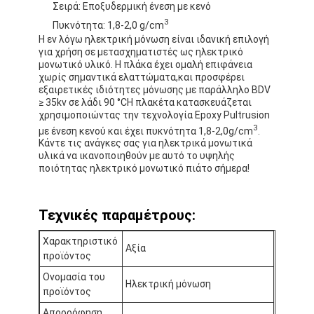
Σειρά: Εποξυδερμική ένεση με κενό
Γύρος εργοστασίων
3
Πυκνότητα: 1,8-2,0 g/cm
Η εν λόγω ηλεκτρική μόνωση είναι ιδανική επιλογή
Ποιοτικός έλεγχος
για χρήση σε μετασχηματιστές ως ηλεκτρικό
μονωτικό υλικό. Η πλάκα έχει ομαλή επιφάνεια
Μας ελάτε σε επαφή με
χωρίς σημαντικά ελαττώματα,και προσφέρει
εξαιρετικές ιδιότητες μόνωσης με παράλληλο BDV
≥ 35kv σε λάδι 90 °CΗ πλακέτα κατασκευάζεται
χρησιμοποιώντας την τεχνολογία Epoxy Pultrusion
3
με ένεση κενού και έχει πυκνότητα 1,8-2,0g/cm
.
Συγκολλητική ταινία μόνωσης
Κάντε τις ανάγκες σας για ηλεκτρικά μονωτικά
υλικά να ικανοποιηθούν με αυτό το υψηλής
Ταινία μόνωσης υφασμάτων γυαλιού
ποιότητας ηλεκτρικό μονωτικό πιάτο σήμερα!
Ανθεκτική στη θερμότητα ταινία μόνωσης
Τεχνικές παραμέτρους:
Κολλητική ταινία υφασμάτων γυαλιού
Χαρακτηριστικό
Αξία
προϊόντος
Κολλητική ταινία ταινιών Polyimide
Ονομασία του
Ηλεκτρική μόνωση
Κολλητική ταινία φύλλων αλουμινίου αργιλίου
προϊόντος
Απορρόφηση