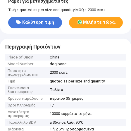
Ραβδί για μετασχηματιστές
Τιμή：quoted as per size and quantity
MOQ：2000 εκατ.
Καλύτερη τιμή
Μιλήστε τώρα.
Περιγραφή Προϊόντων
Place of Origin
China
Model Number
dog bone
Ποσότητα
2000 εκατ.
παραγγελίας min
Τιμή
quoted as per size and quantity
Συσκευασία
Παλέτα
λεπτομέρειες
Χρόνος παράδοσης
περίπου 35 ημέρες
Όροι πληρωμής
Τ/Τ
Δυνατότητα
10000 κομμάτια το μήνα
προσφοράς
Παράλληλο BDV
≥ 35kv σε λάδι 90°C
Διάρκεια
1 ή 2,5m Προσαρμοσμένα