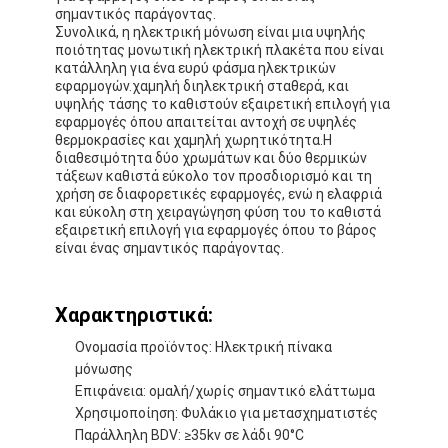
σημαντικός παράγοντας.
Συνολικά, η ηλεκτρική μόνωση είναι μια υψηλής
ποιότητας μονωτική ηλεκτρική πλακέτα που είναι
κατάλληλη για ένα ευρύ φάσμα ηλεκτρικών
εφαρμογών.χαμηλή διηλεκτρική σταθερά, και
υψηλής τάσης το καθιστούν εξαιρετική επιλογή για
εφαρμογές όπου απαιτείται αντοχή σε υψηλές
θερμοκρασίες και χαμηλή χωρητικότητα.Η
διαθεσιμότητα δύο χρωμάτων και δύο θερμικών
τάξεων καθιστά εύκολο τον προσδιορισμό και τη
χρήση σε διαφορετικές εφαρμογές, ενώ η ελαφριά
και εύκολη στη χειραγώγηση φύση του το καθιστά
εξαιρετική επιλογή για εφαρμογές όπου το βάρος
είναι ένας σημαντικός παράγοντας.
Χαρακτηριστικά:
Σπίτι
Ονομασία προϊόντος: Ηλεκτρική πίνακα
μόνωσης
Προϊόντα
Επιφάνεια: ομαλή/χωρίς σημαντικό ελάττωμα
Χρησιμοποίηση: Φυλάκιο για μετασχηματιστές
Περίπου εμείς
Παράλληλη BDV: ≥35kv σε λάδι 90°C