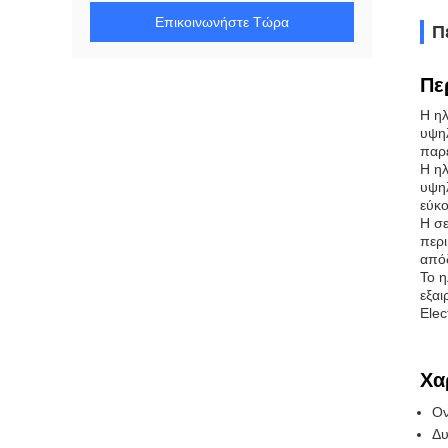
Επικοινωνήστε Τώρα
Π
Πε
Η ηλ
υψηλ
παρ
Η ηλ
υψηλ
εύκο
Η σε
περι
απόδ
Το η
εξαι
Elec
Χα
Ον
Δυ