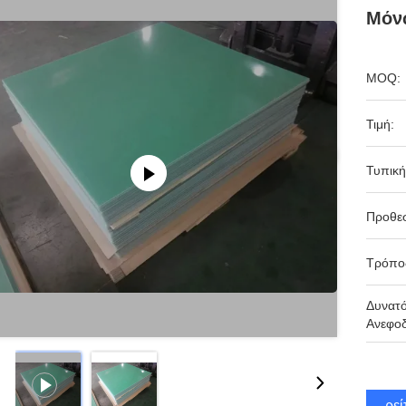
Μόν
MOQ:
Τιμή:
Τυπική
Προθε
Τρόπο
Δυνατ
Ανεφοδ
Βρεί