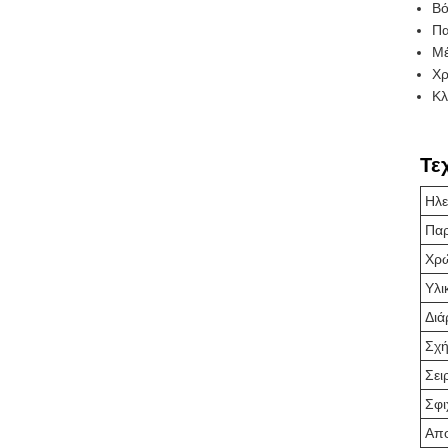
Βό
Πα
Μέ
Χρ
Κλ
Τε
Ηλε
Πα
Χρ
Υλι
Διά
Σχ
Σει
Σφι
Απ