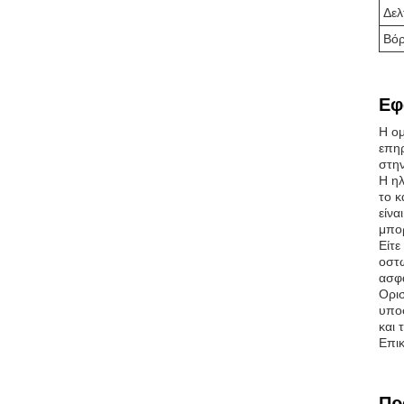
Δελ
Βόρ
Εφ
Η ομ
επηρ
στη
Η ηλ
το κ
είνα
μπορ
Είτε
οστώ
ασφά
Ορισ
υποσ
και 
Επικ
Πρ