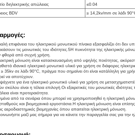
τίο διηλεκτρικής απώλειας
≤0.04
ειος BDV
≥ 14,2kv/mm σε λάδι 90°
αρμογές:
αλή επιφάνεια του ηλεκτρικού μονωτικού πίνακα εξασφαλίζει ότι δεν
εάσουν τις μονωτικές του ιδιότητες.5Η πυκνότητα της ηλεκτρικής μόνω
ν φθορά από συχνή χρήση.
εκτρική μόνωση είναι κατασκευασμένη από υψηλής ποιότητας, ακόρεστ
αθιστά ιδανικό ηλεκτρικό μονωτικό υλικό για χρήση σε διάφορες ηλεκ
ι ≥ 35kv σε λάδι 90°C, πράγμα που σημαίνει ότι είναι κατάλληλη για 
εί να αποτύχουν.
 ψάχνετε για ένα ηλεκτρικό μονωτικό υλικό για χρήση σε μετασχηματιστέ
ν σκύλου είναι η τέλεια επιλογή.Οι εξαιρετικές του μονωτικές ιδιότητε
λεια είναι προτεραιότητα.
μένα από τα σενάρια όπου μπορεί να χρησιμοποιηθεί η ηλεκτρική μόν
ταθμούς και βιομηχανικά εργοστάσια.Η ηλεκτρική μόνωση είναι επίσης 
τις αεροδιαστημικές βιομηχανίες όπου απαιτείται ηλεκτρική μόνωση.
οινωνήστε μαζί μας σήμερα για να κάνετε την παραγγελία σας για την 
οσαρμογή: