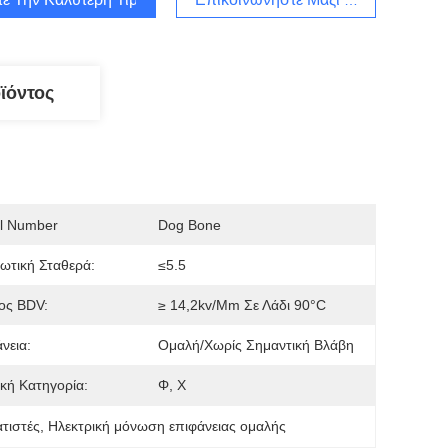
ϊόντος
l Number
Dog Bone
ωτική Σταθερά:
≤5.5
ος BDV:
≥ 14,2kv/mm Σε Λάδι 90°C
νεια:
Ομαλή/χωρίς Σημαντική Βλάβη
κή Κατηγορία:
Φ, Χ
τιστές
, 
Ηλεκτρική μόνωση επιφάνειας ομαλής