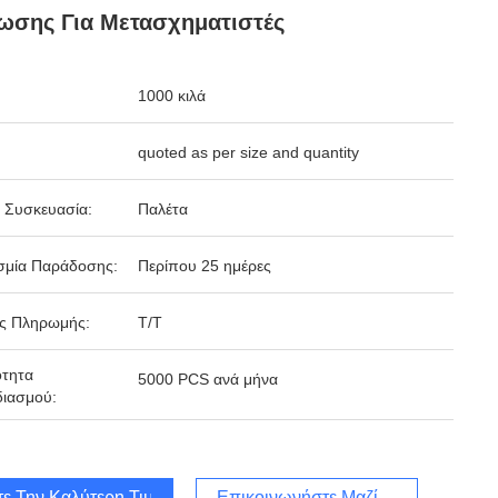
ωσης Για Μετασχηματιστές
1000 κιλά
quoted as per size and quantity
 Συσκευασία:
Παλέτα
σμία Παράδοσης:
Περίπου 25 ημέρες
ς Πληρωμής:
Τ/Τ
ότητα
5000 PCS ανά μήνα
ιασμού:
τε Την Καλύτερη Τιμή
Επικοινωνήστε Μαζί Μας