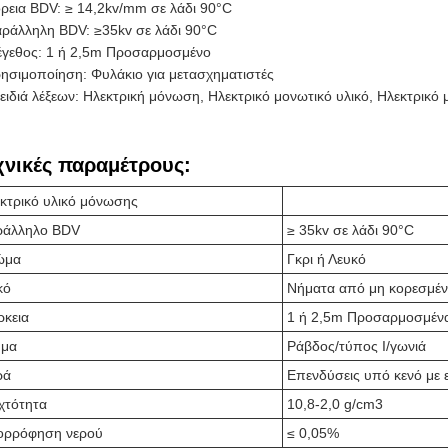
ρεια BDV: ≥ 14,2kv/mm σε λάδι 90°C
ράλληλη BDV: ≥35kv σε λάδι 90°C
γεθος: 1 ή 2,5m Προσαρμοσμένο
ησιμοποίηση: Φυλάκιο για μετασχηματιστές
ειδιά λέξεων: Ηλεκτρική μόνωση, Ηλεκτρικό μονωτικό υλικό, Ηλεκτρικό 
χνικές παραμέτρους:
κτρικό υλικό μόνωσης
ράλληλο BDV
≥ 35kv σε λάδι 90°C
ώμα
Γκρι ή Λευκό
κό
Νήματα από μη κορεσμέν
ρκεια
1 ή 2,5m Προσαρμοσμέν
ήμα
Ράβδος/τύπος Ι/γωνιά
ρά
Επενδύσεις υπό κενό με
χτότητα
10,8-2,0 g/cm3
ορρόφηση νερού
≤ 0,05%