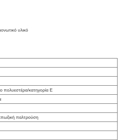
μονωτικό υλικό
ο πολυεστέρα/κατηγορία Ε
α
 επωξική παλτρούση