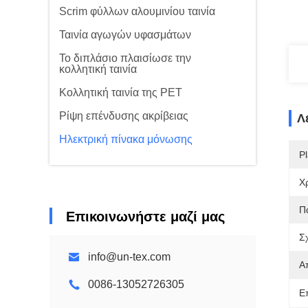
Scrim φύλλων αλουμινίου ταινία
Ταινία αγωγών υφασμάτων
Το διπλάσιο πλαισίωσε την
κολλητική ταινία
Κολλητική ταινία της PET
Ρίψη επένδυσης ακρίβειας
Λ
Ηλεκτρική πίνακα μόνωσης
Pl
Χ
Π
Επικοινωνήστε μαζί μας
Σ
info@un-tex.com
Α
0086-13052726305
Ε