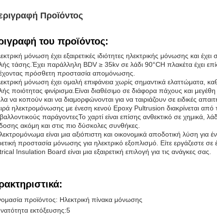
εριγραφή Προϊόντος
ριγραφή του προϊόντος:
εκτρική μόνωση έχει εξαιρετικές ιδιότητες ηλεκτρικής μόνωσης και έχε
ής τάσης.Έχει παράλληλη BDV ≥ 35kv σε λάδι 90°CΗ πλακέτα έχει επί
έχοντας πρόσθετη προστασία απομόνωσης.
εκτρική μόνωση έχει ομαλή επιφάνεια χωρίς σημαντικά ελαττώματα, κα
ής ποιότητας φινίρισμα.Είναι διαθέσιμο σε διάφορα πάχους και μεγέθη 
λα να κοπούν και να διαμορφώνονται για να ταιριάζουν σε ειδικές απαιτ
ιρά ηλεκτρομόνωσης με ένεση κενού Epoxy Pultrusion διακρίνεται από 
βαλλοντικούς παράγοντεςΤο χαρτί είναι επίσης ανθεκτικό σε χημικά, λά
οσης ακόμη και στις πιο δύσκολες συνθήκες.
λεκτρομόνωμα είναι μια αξιόπιστη και οικονομικά αποδοτική λύση για
ρετική προστασία μόνωσης για ηλεκτρικό εξοπλισμό. Είτε εργάζεστε σε 
trical Insulation Board είναι μια εξαιρετική επιλογή για τις ανάγκες σας.
ρακτηριστικά:
ομασία προϊόντος: Ηλεκτρική πίνακα μόνωσης
νατότητα εκτόξευσης:5