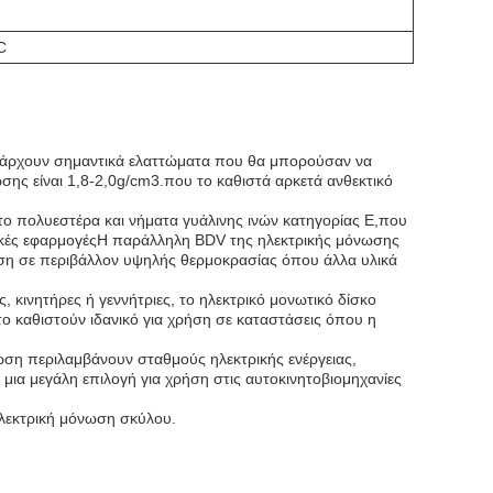
C
 υπάρχουν σημαντικά ελαττώματα που θα μπορούσαν να
σης είναι 1,8-2,0g/cm3.που το καθιστά αρκετά ανθεκτικό
ο πολυεστέρα και νήματα γυάλινης ινών κατηγορίας Ε,που
τρικές εφαρμογέςΗ παράλληλη BDV της ηλεκτρικής μόνωσης
χρήση σε περιβάλλον υψηλής θερμοκρασίας όπου άλλα υλικά
ς, κινητήρες ή γεννήτριες, το ηλεκτρικό μονωτικό δίσκο
ς το καθιστούν ιδανικό για χρήση σε καταστάσεις όπου η
ωση περιλαμβάνουν σταθμούς ηλεκτρικής ενέργειας,
μια μεγάλη επιλογή για χρήση στις αυτοκινητοβιομηχανίες
ηλεκτρική μόνωση σκύλου.