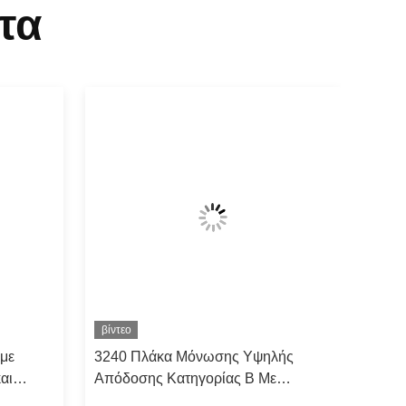
τα
βίντεο
 με
3240 Πλάκα Μόνωσης Υψηλής
αι
Απόδοσης Κατηγορίας Β Με
Φαινολική Εποξειδική Ρητίνη