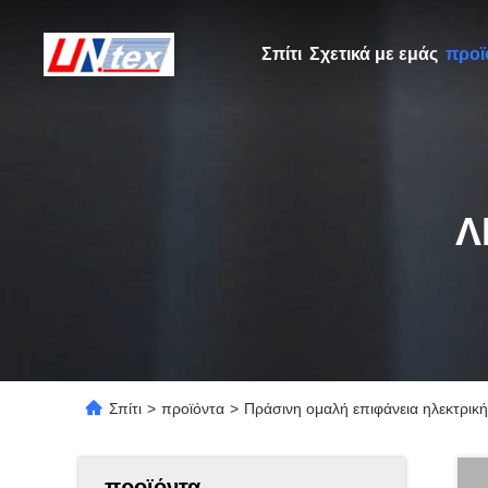
Σπίτι
Σχετικά με εμάς
προϊ
Λ
Σπίτι
>
προϊόντα
>
Πράσινη ομαλή επιφάνεια ηλεκτρικ
προϊόντα