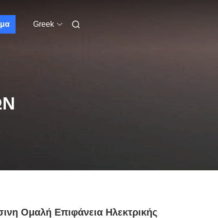
μα
Greek
ΩΝ
ινη Ομαλή Επιφάνεια Ηλεκτρικής