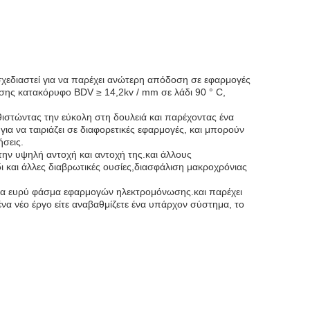
ι σχεδιαστεί για να παρέχει ανώτερη απόδοση σε εφαρμογές
σης κατακόρυφο BDV ≥ 14,2kv / mm σε λάδι 90 ° C,
θιστώντας την εύκολη στη δουλειά και παρέχοντας ένα
για να ταιριάζει σε διαφορετικές εφαρμογές, και μπορούν
ήσεις.
την υψηλή αντοχή και αντοχή της.και άλλους
δι και άλλες διαβρωτικές ουσίες,διασφάλιση μακροχρόνιας
 ένα ευρύ φάσμα εφαρμογών ηλεκτρομόνωσης.και παρέχει
ένα νέο έργο είτε αναβαθμίζετε ένα υπάρχον σύστημα, το