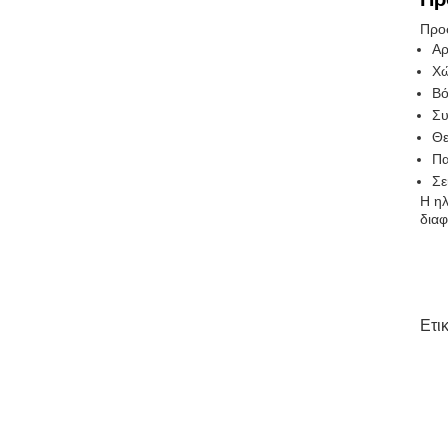
Προσ
Αρ
Χώ
Βό
Συ
Θε
Πα
Σε
Η ηλ
διαφ
Ετι