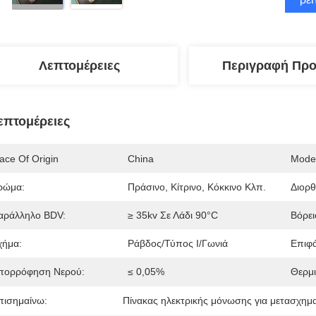
Λεπτομέρειες
Περιγραφή Προ
επτομέρειες
ace Of Origin
China
Mode
ρώμα:
Πράσινο, Κίτρινο, Κόκκινο Κλπ.
Διορθ
αράλληλο BDV:
≥ 35kv Σε Λάδι 90°C
Βόρει
χήμα:
Ράβδος/τύπος Ι/γωνιά
Επιφά
πορρόφηση Νερού:
≤ 0,05%
Θερμι
πισημαίνω:
Πίνακας ηλεκτρικής μόνωσης για μετασχημα