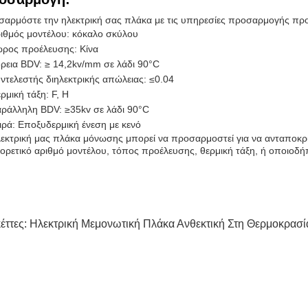
αρμόστε την ηλεκτρική σας πλάκα με τις υπηρεσίες προσαρμογής προ
ιθμός μοντέλου: κόκαλο σκύλου
ρος προέλευσης: Κίνα
ρεια BDV: ≥ 14,2kv/mm σε λάδι 90°C
ντελεστής διηλεκτρικής απώλειας: ≤0.04
ρμική τάξη: F, H
ράλληλη BDV: ≥35kv σε λάδι 90°C
ιρά: Εποξυδερμική ένεση με κενό
εκτρική μας πλάκα μόνωσης μπορεί να προσαρμοστεί για να ανταποκριθ
ορετικό αριθμό μοντέλου, τόπος προέλευσης, θερμική τάξη, ή οποιοδ
κέττες:
Ηλεκτρική Μεμονωτική Πλάκα Ανθεκτική Στη Θερμοκρασί