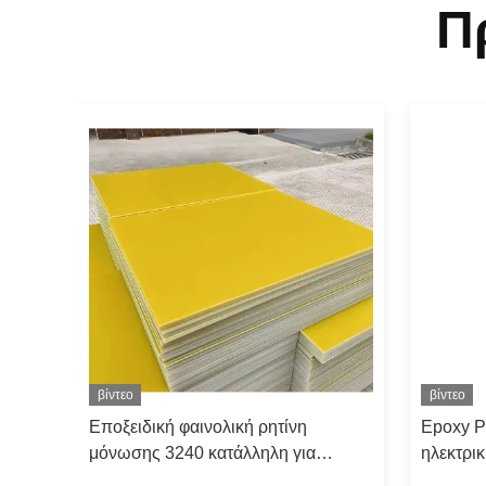
Π
βίντεο
βίντεο
Εποξειδική φαινολική ρητίνη
Epoxy P
μόνωσης 3240 κατάλληλη για
ηλεκτρι
σκληρά περιβάλλοντα
πυκνότη