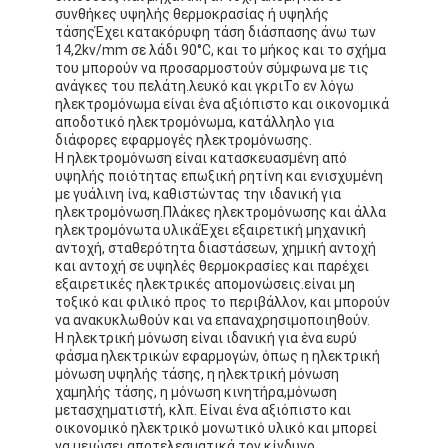
συνθήκες υψηλής θερμοκρασίας ή υψηλής
τάσηςΈχει κατακόρυφη τάση διάσπασης άνω των
14,2kv/mm σε λάδι 90°C, και το μήκος και το σχήμα
του μπορούν να προσαρμοστούν σύμφωνα με τις
ανάγκες του πελάτη.λευκό και γκριΤο εν λόγω
ηλεκτρομόνωμα είναι ένα αξιόπιστο και οικονομικά
αποδοτικό ηλεκτρομόνωμα, κατάλληλο για
διάφορες εφαρμογές ηλεκτρομόνωσης.
Η ηλεκτρομόνωση είναι κατασκευασμένη από
υψηλής ποιότητας επωξική ρητίνη και ενισχυμένη
με γυάλινη ίνα, καθιστώντας την ιδανική για
ηλεκτρομόνωση.Πλάκες ηλεκτρομόνωσης και άλλα
ηλεκτρομόνωτα υλικάΈχει εξαιρετική μηχανική
αντοχή, σταθερότητα διαστάσεων, χημική αντοχή
και αντοχή σε υψηλές θερμοκρασίες και παρέχει
εξαιρετικές ηλεκτρικές απομονώσεις.είναι μη
τοξικό και φιλικό προς το περιβάλλον, και μπορούν
να ανακυκλωθούν και να επαναχρησιμοποιηθούν.
Η ηλεκτρική μόνωση είναι ιδανική για ένα ευρύ
φάσμα ηλεκτρικών εφαρμογών, όπως η ηλεκτρική
μόνωση υψηλής τάσης, η ηλεκτρική μόνωση
χαμηλής τάσης, η μόνωση κινητήρα,μόνωση
μετασχηματιστή, κλπ. Είναι ένα αξιόπιστο και
οικονομικό ηλεκτρικό μονωτικό υλικό και μπορεί
να μειώσει αποτελεσματικά τον κίνδυνο