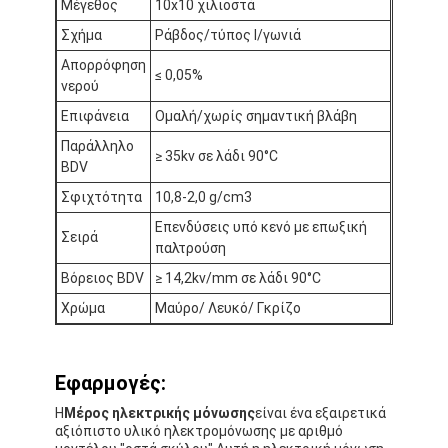
Μέγεθος
10x10 χιλιοστά
Γύρος εργοστασίων
Σχήμα
Ράβδος/τύπος Ι/γωνιά
Ποιοτικός έλεγχος
Απορρόφηση
≤ 0,05%
νερού
Μας ελάτε σε επαφή με
Επιφάνεια
Ομαλή/χωρίς σημαντική βλάβη
Παράλληλο
≥ 35kv σε λάδι 90°C
BDV
Συγκολλητική ταινία μόνωσης
Σφιχτότητα
10,8-2,0 g/cm3
Επενδύσεις υπό κενό με επωξική
Σειρά
Ταινία μόνωσης υφασμάτων γυαλιού
παλτρούση
Βόρειος BDV
≥ 14,2kv/mm σε λάδι 90°C
Ανθεκτική στη θερμότητα ταινία μόνωσης
Χρώμα
Μαύρο/ Λευκό/ Γκρίζο
Κολλητική ταινία υφασμάτων γυαλιού
Κολλητική ταινία ταινιών Polyimide
Εφαρμογές:
Η
Μέρος ηλεκτρικής μόνωσης
είναι ένα εξαιρετικά
Κολλητική ταινία φύλλων αλουμινίου αργιλίου
αξιόπιστο υλικό ηλεκτρομόνωσης με αριθμό