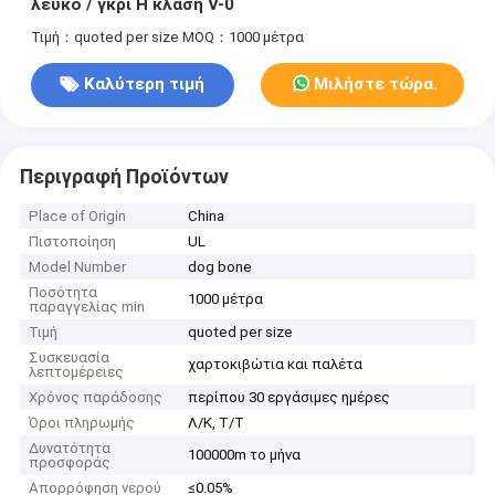
λευκό / γκρι H κλάση V-0
Τιμή：quoted per size
MOQ：1000 μέτρα
Καλύτερη τιμή
Μιλήστε τώρα.
Περιγραφή Προϊόντων
Place of Origin
China
Πιστοποίηση
UL
Model Number
dog bone
Ποσότητα
1000 μέτρα
παραγγελίας min
Τιμή
quoted per size
Συσκευασία
χαρτοκιβώτια και παλέτα
λεπτομέρειες
Χρόνος παράδοσης
περίπου 30 εργάσιμες ημέρες
Όροι πληρωμής
Λ/Κ, Τ/Τ
Δυνατότητα
100000m το μήνα
προσφοράς
Απορρόφηση νερού
≤0.05%