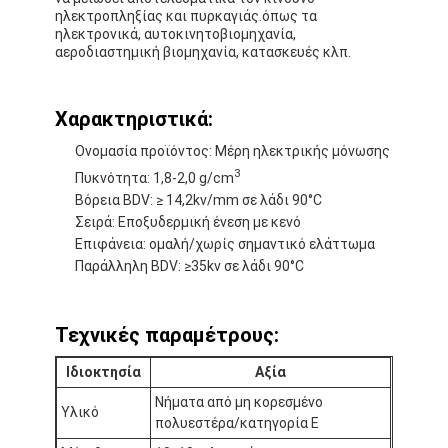
ηλεκτροπληξίας και πυρκαγιάς.όπως τα
ηλεκτρονικά, αυτοκινητοβιομηχανία,
αεροδιαστημική βιομηχανία, κατασκευές κλπ.
Χαρακτηριστικά:
Ονομασία προϊόντος: Μέρη ηλεκτρικής μόνωσης
3
Πυκνότητα: 1,8-2,0 g/cm
Βόρεια BDV: ≥ 14,2kv/mm σε λάδι 90°C
Σειρά: Εποξυδερμική ένεση με κενό
Επιφάνεια: ομαλή/χωρίς σημαντικό ελάττωμα
Παράλληλη BDV: ≥35kv σε λάδι 90°C
Τεχνικές παραμέτρους:
Σπίτι
Ιδιοκτησία
Αξία
Προϊόντα
Νήματα από μη κορεσμένο
Υλικό
Περίπου εμείς
πολυεστέρα/κατηγορία Ε