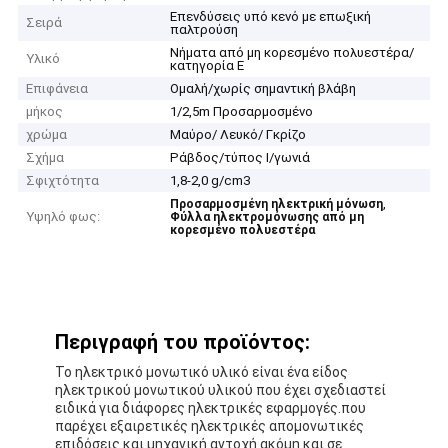
Επενδύσεις υπό κενό με επωξική
Σειρά
παλτρούση
Νήματα από μη κορεσμένο πολυεστέρα/
Υλικό
κατηγορία Ε
Επιφάνεια
Ομαλή/χωρίς σημαντική βλάβη
μήκος
1/2,5m Προσαρμοσμένο
χρώμα
Μαύρο/ Λευκό/ Γκρίζο
Σχήμα
Ράβδος/τύπος Ι/γωνιά
Σφιχτότητα
1,8-2,0 g/cm3
,
Προσαρμοσμένη ηλεκτρική μόνωση
Υψηλό φως:
Φύλλα ηλεκτρομόνωσης από μη
κορεσμένο πολυεστέρα
Περιγραφή του προϊόντος:
Το ηλεκτρικό μονωτικό υλικό είναι ένα είδος
ηλεκτρικού μονωτικού υλικού που έχει σχεδιαστεί
ειδικά για διάφορες ηλεκτρικές εφαρμογές.που
παρέχει εξαιρετικές ηλεκτρικές απομονωτικές
επιδόσεις και μηχανική αντοχή ακόμη και σε