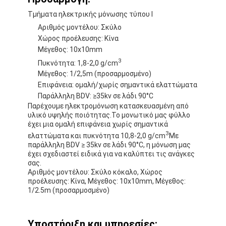
Τμήματα ηλεκτρικής μόνωσης τύπου Ι
Αριθμός μοντέλου: Σκύλο
Χώρος προέλευσης: Κίνα
Μέγεθος: 10x10mm
3
Πυκνότητα: 1,8-2,0 g/cm
Μέγεθος: 1/2,5m (προσαρμοσμένο)
Επιφάνεια: ομαλή/χωρίς σημαντικά ελαττώματα
Παράλληλη BDV: ≥35kv σε λάδι 90°C
Παρέχουμε ηλεκτρομόνωση κατασκευασμένη από
υλικό υψηλής ποιότητας.Το μονωτικό μας φύλλο
έχει μια ομαλή επιφάνεια χωρίς σημαντικά
3
ελαττώματα και πυκνότητα 10,8-2,0 g/cm
Με
παράλληλη BDV ≥ 35kv σε λάδι 90°C, η μόνωση μας
έχει σχεδιαστεί ειδικά για να καλύπτει τις ανάγκες
σας.
Αριθμός μοντέλου: Σκύλο κόκαλο, Χώρος
προέλευσης: Κίνα, Μέγεθος: 10x10mm, Μέγεθος:
1/2.5m (προσαρμοσμένο)
Υποστήριξη και υπηρεσίες: