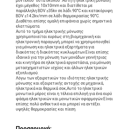
μοντέλου "οστά σκύλου".Αυτή η ηλεκτρική μόνωση
Ταινία υφασμάτων γυαλιού φύλλων αλουμινίου αργιλίου
έχει μέγεθος 10x10mm και διατίθεται με
παράλληλη BDV ≥35kv σε λάδι 90°C και κατακόρυφη
BDV ≥14.2kv/mm σε λάδι θερμοκρασίας 90°C.
Αντιμέτωπο φύλλο αλουμινίου έγγραφο της Kraft
Διαθέτει επίσης ομαλή επιφάνεια χωρίς σημαντικά
ελαττώματα.
Ύφασμα φίμπεργκλας φύλλων αλουμινίου αργιλίου
Αυτό το τμήμα ηλεκτρικής μόνωσης
χρησιμοποιείται ευρέως στη βιομηχανική και
Scrim φύλλων αλουμινίου ταινία
ηλεκτρονική παραγωγή, μπορεί να χρησιμοποιηθεί
για μόνωση και ηλεκτρικά εξαρτήματα για
διακόπτες ή διακόπτες κυκλωμάτων.Είναι επίσης
Ταινία αγωγών υφασμάτων
ιδανικό για την μόνωση των μονάδων γεννήτριας
και κινητήρα σε ηλεκτρικά εργοστάσια, για μόνωση
Το διπλάσιο πλαισίωσε την κολλητική ταινία
μετασχηματιστών ισχύος και άλλων ηλεκτρικών
εξοπλισμού.
Λόγω των εξαιρετικών του ιδιότητες ηλεκτρικής
Κολλητική ταινία της PET
μόνωσης και εξαιρετικής αντοχής σε μηχανικά,
ηλεκτρικά και θερμικά σοκ,Αυτό το ηλεκτρικό
Ρίψη επένδυσης ακρίβειας
μονωτικό μέρος είναι η τέλεια επιλογή για ένα ευρύ
φάσμα ηλεκτρικών και μονωτικών εφαρμογών.Είναι
επίσης πολύ ανθεκτικό και μπορεί να αντέξει
Ηλεκτρική πίνακα μόνωσης
υψηλές θερμοκρασίες και πίεση.
Προσαρμογή: