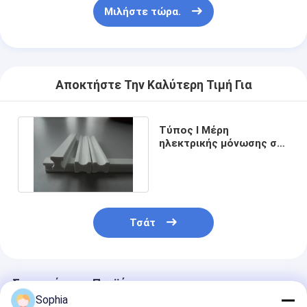
Μιλήστε τώρα.
Αποκτήστε Την Καλύτερη Τιμή Για
Τύπος Ι Μέρη
ηλεκτρικής μόνωσης σε
μαύρο / λευκό / γκρι H
κλάση V-0
Τσάτ
Συνιστώμενα Προϊόντα
Sophia