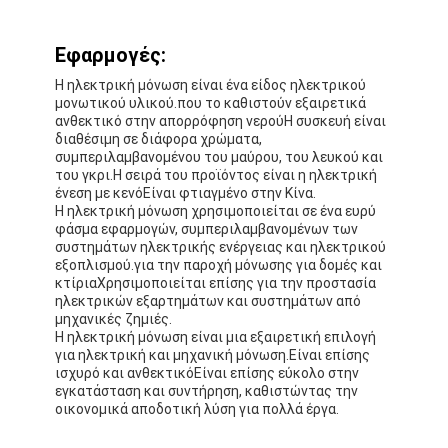
Γύρος εργοστασίων
Εφαρμογές:
Ποιοτικός έλεγχος
Η ηλεκτρική μόνωση είναι ένα είδος ηλεκτρικού
μονωτικού υλικού.που το καθιστούν εξαιρετικά
Μας ελάτε σε επαφή με
ανθεκτικό στην απορρόφηση νερούΗ συσκευή είναι
διαθέσιμη σε διάφορα χρώματα,
συμπεριλαμβανομένου του μαύρου, του λευκού και
του γκρι.Η σειρά του προϊόντος είναι η ηλεκτρική
ένεση με κενόΕίναι φτιαγμένο στην Κίνα.
Συγκολλητική ταινία μόνωσης
Η ηλεκτρική μόνωση χρησιμοποιείται σε ένα ευρύ
φάσμα εφαρμογών, συμπεριλαμβανομένων των
Ταινία μόνωσης υφασμάτων γυαλιού
συστημάτων ηλεκτρικής ενέργειας και ηλεκτρικού
εξοπλισμού.για την παροχή μόνωσης για δομές και
κτίριαΧρησιμοποιείται επίσης για την προστασία
Ανθεκτική στη θερμότητα ταινία μόνωσης
ηλεκτρικών εξαρτημάτων και συστημάτων από
μηχανικές ζημιές.
Κολλητική ταινία υφασμάτων γυαλιού
Η ηλεκτρική μόνωση είναι μια εξαιρετική επιλογή
για ηλεκτρική και μηχανική μόνωση.Είναι επίσης
Κολλητική ταινία ταινιών Polyimide
ισχυρό και ανθεκτικόΕίναι επίσης εύκολο στην
εγκατάσταση και συντήρηση, καθιστώντας την
οικονομικά αποδοτική λύση για πολλά έργα.
Κολλητική ταινία φύλλων αλουμινίου αργιλίου