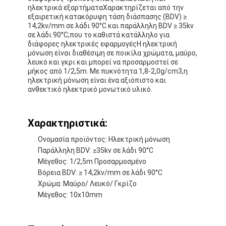
ηλεκτρικά εξαρτήματαΧαρακτηρίζεται από την
εξαιρετική κατακόρυφη τάση διάσπασης (BDV) ≥
14,2kv/mm σε λάδι 90°C και παράλληλη BDV ≥ 35kv
σε λάδι 90°C,που το καθιστά κατάλληλο για
διάφορες ηλεκτρικές εφαρμογέςΗ ηλεκτρική
μόνωση είναι διαθέσιμη σε ποικίλα χρώματα, μαύρο,
λευκό και γκρι και μπορεί να προσαρμοστεί σε
μήκος από 1/2,5m. Με πυκνότητα 1,8-2,0g/cm3,η
ηλεκτρική μόνωση είναι ένα αξιόπιστο και
ανθεκτικό ηλεκτρικό μονωτικό υλικό.
Χαρακτηριστικά:
Ονομασία προϊόντος: Ηλεκτρική μόνωση
Παράλληλη BDV: ≥35kv σε λάδι 90°C
Μέγεθος: 1/2,5m Προσαρμοσμένο
Βόρεια BDV: ≥ 14,2kv/mm σε λάδι 90°C
Χρώμα: Μαύρο/ Λευκό/ Γκρίζο
Μέγεθος: 10x10mm