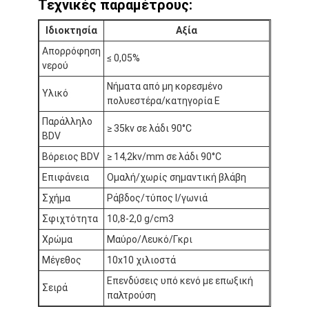
Τεχνικές παραμέτρους:
Ιδιοκτησία
Αξία
Απορρόφηση
≤ 0,05%
νερού
Νήματα από μη κορεσμένο
Υλικό
πολυεστέρα/κατηγορία Ε
Παράλληλο
≥ 35kv σε λάδι 90°C
BDV
Βόρειος BDV
≥ 14,2kv/mm σε λάδι 90°C
Επιφάνεια
Ομαλή/χωρίς σημαντική βλάβη
Σχήμα
Ράβδος/τύπος Ι/γωνιά
Σφιχτότητα
10,8-2,0 g/cm3
Σπίτι
Χρώμα
Μαύρο/Λευκό/Γκρι
Μέγεθος
10x10 χιλιοστά
Προϊόντα
Επενδύσεις υπό κενό με επωξική
Σειρά
Περίπου εμείς
παλτρούση