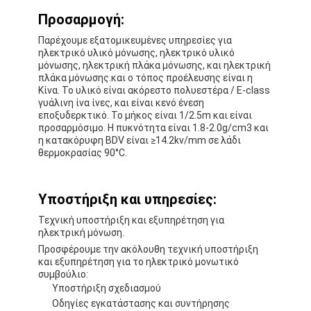
Ταινία υφασμάτων γυαλιού φύλλων αλουμινίου αργιλίου
Προσαρμογή:
Αντιμέτωπο φύλλο αλουμινίου έγγραφο της Kraft
Παρέχουμε εξατομικευμένες υπηρεσίες για
ηλεκτρικό υλικό μόνωσης, ηλεκτρικό υλικό
μόνωσης, ηλεκτρική πλάκα μόνωσης, και ηλεκτρική
Ύφασμα φίμπεργκλας φύλλων αλουμινίου αργιλίου
πλάκα μόνωσης.και ο τόπος προέλευσης είναι η
Κίνα. Το υλικό είναι ακόρεστο πολυεστέρα / E-class
Scrim φύλλων αλουμινίου ταινία
γυάλινη ίνα ίνες, και είναι κενό ένεση
εποξυδερκτικό. Το μήκος είναι 1/2.5m και είναι
προσαρμόσιμο. Η πυκνότητα είναι 1.8-2.0g/cm3 και
Ταινία αγωγών υφασμάτων
η κατακόρυφη BDV είναι ≥14.2kv/mm σε λάδι
θερμοκρασίας 90°C.
Το διπλάσιο πλαισίωσε την κολλητική ταινία
Κολλητική ταινία της PET
Υποστήριξη και υπηρεσίες:
Τεχνική υποστήριξη και εξυπηρέτηση για
Ρίψη επένδυσης ακρίβειας
ηλεκτρική μόνωση.
Προσφέρουμε την ακόλουθη τεχνική υποστήριξη
Ηλεκτρική πίνακα μόνωσης
και εξυπηρέτηση για το ηλεκτρικό μονωτικό
συμβούλιο:
Υποστήριξη σχεδιασμού
Οδηγίες εγκατάστασης και συντήρησης