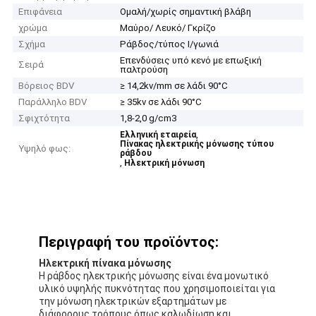
Επιφάνεια
Ομαλή/χωρίς σημαντική βλάβη
χρώμα
Μαύρο/ Λευκό/ Γκρίζο
Σχήμα
Ράβδος/τύπος Ι/γωνιά
Επενδύσεις υπό κενό με επωξική
Σειρά
παλτρούση
Βόρειος BDV
≥ 14,2kv/mm σε λάδι 90°C
Παράλληλο BDV
≥ 35kv σε λάδι 90°C
Σφιχτότητα
1,8-2,0 g/cm3
,
Ελληνική εταιρεία
Πίνακας ηλεκτρικής μόνωσης τύπου
Υψηλό φως:
ράβδου
,
Ηλεκτρική μόνωση
Περιγραφή του προϊόντος:
Ηλεκτρική πίνακα μόνωσης
Η ράβδος ηλεκτρικής μόνωσης είναι ένα μονωτικό
υλικό υψηλής πυκνότητας που χρησιμοποιείται για
την μόνωση ηλεκτρικών εξαρτημάτων με
διάφορους τρόπους.όπως καλωδίωση και