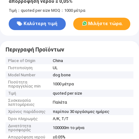
απορρόφηση νερού ≤ 0,05%
Τιμή：quoted per size
MOQ：1000 μέτρα
Καλύτερη τιμή
Μιλήστε τώρα.
Περιγραφή Προϊόντων
Place of Origin
China
Πιστοποίηση
UL
Model Number
dog bone
Ποσότητα
1000 μέτρα
παραγγελίας min
Τιμή
quoted per size
Συσκευασία
Παλέτα
λεπτομέρειες
Χρόνος παράδοσης
περίπου 30 εργάσιμες ημέρες
Όροι πληρωμής
Λ/Κ, Τ/Τ
Δυνατότητα
100000m το μήνα
προσφοράς
Απορρόφηση νερού
≤0.05%