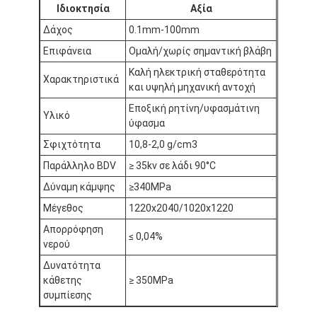
Ιδιοκτησία
Αξία
Γύρος εργοστασίων
Δάχος
0.1mm-100mm
Ποιοτικός έλεγχος
Επιφάνεια
Ομαλή/χωρίς σημαντική βλάβη
Καλή ηλεκτρική σταθερότητα
Μας ελάτε σε επαφή με
Χαρακτηριστικά
και υψηλή μηχανική αντοχή
Εποξική ρητίνη/υφασμάτινη
Υλικό
ύφασμα
Συγκολλητική ταινία μόνωσης
Σφιχτότητα
10,8-2,0 g/cm3
Παράλληλο BDV
≥ 35kv σε λάδι 90°C
Ταινία μόνωσης υφασμάτων γυαλιού
Δύναμη κάμψης
≥340MPa
Ανθεκτική στη θερμότητα ταινία μόνωσης
Μέγεθος
1220x2040/1020x1220
Απορρόφηση
Κολλητική ταινία υφασμάτων γυαλιού
≤ 0,04%
νερού
Κολλητική ταινία ταινιών Polyimide
Δυνατότητα
κάθετης
≥ 350MPa
Κολλητική ταινία φύλλων αλουμινίου αργιλίου
συμπίεσης