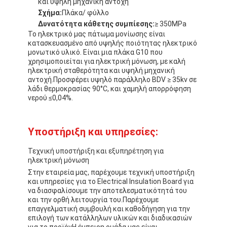
και υψηλή μηχανική αντοχή
Σχήμα:
Πλάκα/ φύλλο
Δυνατότητα κάθετης συμπίεσης:
≥ 350MPa
Το ηλεκτρικό μας πάτωμα μονίωσης είναι
κατασκευασμένο από υψηλής ποιότητας ηλεκτρικό
μονωτικό υλικό. Είναι μια πλάκα G10 που
χρησιμοποιείται για ηλεκτρική μόνωση, με καλή
ηλεκτρική σταθερότητα και υψηλή μηχανική
αντοχή.Προσφέρει υψηλό παράλληλο BDV ≥ 35kv σε
λάδι θερμοκρασίας 90°C, και χαμηλή απορρόφηση
νερού ≤0,04%.
Υποστήριξη και υπηρεσίες:
Τεχνική υποστήριξη και εξυπηρέτηση για
ηλεκτρική μόνωση
Στην εταιρεία μας, παρέχουμε τεχνική υποστήριξη
και υπηρεσίες για το Electrical Insulation Board για
να διασφαλίσουμε την αποτελεσματικότητά του
και την ορθή λειτουργία του.Παρέχουμε
επαγγελματική συμβουλή και καθοδήγηση για την
επιλογή των κατάλληλων υλικών και διαδικασιών
για το προϊόνΗ έμπειρη ομάδα μας είναι