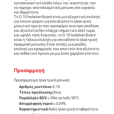
κατασκευαστικό κλάδο λόγω της ικανότητάς του
να παρέχει αποτελεσματική μόνωση από υγρασία
και θερμότητα.
Το G-10 Isolation Board είναι μια εξαιρετική επιλογή
για όποιον ψάχνει για ένα αξιόπιστο ηλεκτρικό
μονωτικό προϊόν που προσφέρει ανώτερη απόδοση
και αξιοπιστία.δεν υπάρχει σημαντικό ελάττωμα,
και υψηλή τάση διακοπής, το G-10 Isolation Board
είναι η τέλεια επιλογή για οποιαδήποτε ηλεκτρική
εφαρμογή μόνωσης.Είναι επίσης μια μεγάλη
επιλογή για εφαρμογές που απαιτούν ένα αξιόπιστο
και ανθεκτικό προϊόν με μια λύση χαμηλού κόστους.
Προσαρμογή:
Προσαρμόσιμη ηλεκτρική μόνωση
Αριθμός μοντέλου:
G-10
Τόπος προέλευσης:
Κίνα
Παράλληλο BDV:
≥ 35kv σε λάδι 90°C
Απορρόφηση νερού:
≤ 0,04%
Χαρακτηριστικά:
Καλή ηλεκτρική σταθερότητα