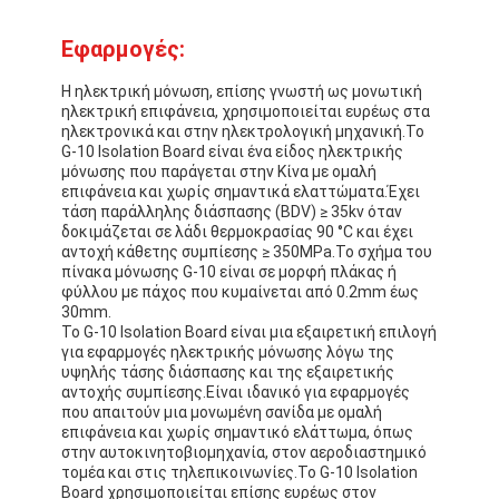
Ταινία υφασμάτων γυαλιού φύλλων αλουμινίου αργιλίου
Εφαρμογές:
Αντιμέτωπο φύλλο αλουμινίου έγγραφο της Kraft
Η ηλεκτρική μόνωση, επίσης γνωστή ως μονωτική
ηλεκτρική επιφάνεια, χρησιμοποιείται ευρέως στα
Ύφασμα φίμπεργκλας φύλλων αλουμινίου αργιλίου
ηλεκτρονικά και στην ηλεκτρολογική μηχανική.Το
G-10 Isolation Board είναι ένα είδος ηλεκτρικής
Scrim φύλλων αλουμινίου ταινία
μόνωσης που παράγεται στην Κίνα με ομαλή
επιφάνεια και χωρίς σημαντικά ελαττώματα.Έχει
Ταινία αγωγών υφασμάτων
τάση παράλληλης διάσπασης (BDV) ≥ 35kv όταν
δοκιμάζεται σε λάδι θερμοκρασίας 90 °C και έχει
αντοχή κάθετης συμπίεσης ≥ 350MPa.Το σχήμα του
Το διπλάσιο πλαισίωσε την κολλητική ταινία
πίνακα μόνωσης G-10 είναι σε μορφή πλάκας ή
φύλλου με πάχος που κυμαίνεται από 0.2mm έως
Κολλητική ταινία της PET
30mm.
Το G-10 Isolation Board είναι μια εξαιρετική επιλογή
για εφαρμογές ηλεκτρικής μόνωσης λόγω της
Ρίψη επένδυσης ακρίβειας
υψηλής τάσης διάσπασης και της εξαιρετικής
αντοχής συμπίεσης.Είναι ιδανικό για εφαρμογές
Ηλεκτρική πίνακα μόνωσης
που απαιτούν μια μονωμένη σανίδα με ομαλή
επιφάνεια και χωρίς σημαντικό ελάττωμα, όπως
στην αυτοκινητοβιομηχανία, στον αεροδιαστημικό
τομέα και στις τηλεπικοινωνίες.Το G-10 Isolation
Board χρησιμοποιείται επίσης ευρέως στον