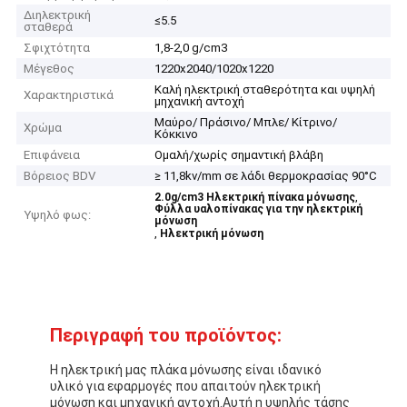
Διηλεκτρική
≤5.5
σταθερά
Σφιχτότητα
1,8-2,0 g/cm3
Μέγεθος
1220x2040/1020x1220
Καλή ηλεκτρική σταθερότητα και υψηλή
Χαρακτηριστικά
μηχανική αντοχή
Μαύρο/ Πράσινο/ Μπλε/ Κίτρινο/
Χρώμα
Κόκκινο
Επιφάνεια
Ομαλή/χωρίς σημαντική βλάβη
Βόρειος BDV
≥ 11,8kv/mm σε λάδι θερμοκρασίας 90°C
,
2.0g/cm3 Ηλεκτρική πίνακα μόνωσης
Φύλλα υαλοπίνακας για την ηλεκτρική
Υψηλό φως:
μόνωση
,
Ηλεκτρική μόνωση
Περιγραφή του προϊόντος:
Η ηλεκτρική μας πλάκα μόνωσης είναι ιδανικό
υλικό για εφαρμογές που απαιτούν ηλεκτρική
μόνωση και μηχανική αντοχή.Αυτή η υψηλής τάσης