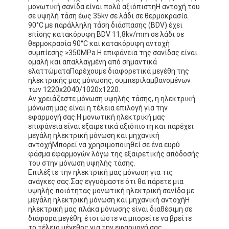
μονωτική σανίδα είναι πολύ αξιόπιστηΗ αντοχή του
σε υψηλή τάση έως 35kv σε λάδι σε θερμοκρασία
90°C με παράλληλη τάση διάσπασης (BDV) έχει
επίσης κατακόρυφη BDV 11,8kv/mm σε λάδι σε
θερμοκρασία 90°C και κατακόρυφη αντοχή
συμπίεσης ≥350MPa.Η επιφάνεια της σανίδας είναι
ομαλή και απαλλαγμένη από σημαντικά
ελαττώματαΠαρέχουμε διαφορετικά μεγέθη της
ηλεκτρικής μας μόνωσης, συμπεριλαμβανομένων
των 1220x2040/1020x1220.
Αν χρειάζεστε μόνωση υψηλής τάσης, η ηλεκτρική
μόνωση μας είναι η τέλεια επιλογή για την
εφαρμογή σας.Η μονωτική ηλεκτρική μας
επιφάνεια είναι εξαιρετικά αξιόπιστη και παρέχει
μεγάλη ηλεκτρική μόνωση και μηχανική
αντοχήΜπορεί να χρησιμοποιηθεί σε ένα ευρύ
φάσμα εφαρμογών λόγω της εξαιρετικής απόδοσής
του στην μόνωση υψηλής τάσης.
Επιλέξτε την ηλεκτρική μας μόνωση για τις
ανάγκες σας.Σας εγγυόμαστε ότι θα πάρετε μια
υψηλής ποιότητας μονωτική ηλεκτρική σανίδα με
μεγάλη ηλεκτρική μόνωση και μηχανική αντοχήΗ
ηλεκτρική μας πλάκα μόνωσης είναι διαθέσιμη σε
διάφορα μεγέθη, έτσι ώστε να μπορείτε να βρείτε
το τέλειο μέγεθος για την εφαρμογή σας.