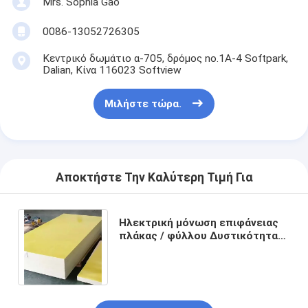
Mrs. Sophia Gao
0086-13052726305
Κεντρικό δωμάτιο α-705, δρόμος no.1A-4 Softpark,
Dalian, Κίνα 116023 Softview
Μιλήστε τώρα.
Αποκτήστε Την Καλύτερη Τιμή Για
Ηλεκτρική μόνωση επιφάνειας
πλάκας / φύλλου Δυστικότητα
1,8 - 2,0g/cm3 Δυνατότητα
κάμψης ≥ 340MPa