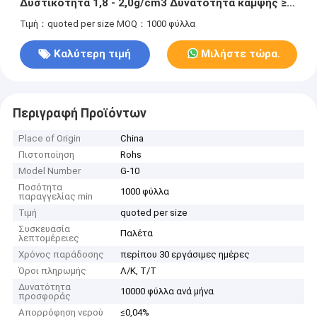
Δυστικότητα 1,8 - 2,0g/cm3 Δυνατότητα κάμψης ≥
340MPa
Τιμή：quoted per size
MOQ：1000 φύλλα
Καλύτερη τιμή
Μιλήστε τώρα.
Περιγραφή Προϊόντων
Place of Origin
China
Πιστοποίηση
Rohs
Model Number
G-10
Ποσότητα
1000 φύλλα
παραγγελίας min
Τιμή
quoted per size
Συσκευασία
Παλέτα
λεπτομέρειες
Χρόνος παράδοσης
περίπου 30 εργάσιμες ημέρες
Όροι πληρωμής
Λ/Κ, Τ/Τ
Δυνατότητα
10000 φύλλα ανά μήνα
προσφοράς
Απορρόφηση νερού
≤0,04%