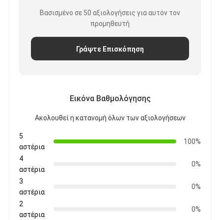
Ταινία υφασμάτων γυαλιού φύλλων αλουμινίου αργιλίου
Βασισμένο σε 50 αξιολογήσεις για αυτόν τον
προμηθευτή
Αντιμέτωπο φύλλο αλουμινίου έγγραφο της Kraft
Γράψτε Επισκόπηση
Ύφασμα φίμπεργκλας φύλλων αλουμινίου αργιλίου
Scrim φύλλων αλουμινίου ταινία
Ταινία αγωγών υφασμάτων
Εικόνα Βαθμολόγησης
Το διπλάσιο πλαισίωσε την κολλητική ταινία
Ακολουθεί η κατανομή όλων των αξιολογήσεων
Κολλητική ταινία της PET
5
100%
αστέρια
Ρίψη επένδυσης ακρίβειας
4
0%
αστέρια
Ηλεκτρική πίνακα μόνωσης
3
0%
αστέρια
2
0%
αστέρια