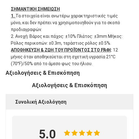
Γύρος εργοστασίων
ΣΗΜΑΝΤΙΚΗ ΣΗΜΕΙΩΣΗ
1.
Τα στοιχεία είναι ανωτέρω χαρακτηριστικές τιμές
Ποιοτικός έλεγχος
μόνο, και δεν πρέπει να χρησιμοποιηθούν για το σκοπό
προδιαγραφών.
Μας ελάτε σε επαφή με
2. Ανοχή: Βάρος και πάχος: ±10% Πλάτος: ±3mm Μήκος:
Ρόλος περικοπών: ±0.3m, τεράστιος ρόλος ±0.5%.
ΑΠΟΘΗΚΕΥΣΗ & ΖΩΗ ΤΟΥ ΠΡΟΪΌΝΤΟΣ ΣΤΟ ΡΆΦΙ
:
12
μήνες όταν αποθηκεύεται στη σχετική υγρασία 21°C
Συγκολλητική ταινία μόνωσης
(70°F)/50% από το άμεσο φως του ήλιου.
Αξιολογήσεις & Επισκόπηση
Ταινία μόνωσης υφασμάτων γυαλιού
Αξιολογήσεις & Επισκόπηση
Ανθεκτική στη θερμότητα ταινία μόνωσης
Συνολική Αξιολόγηση
Κολλητική ταινία υφασμάτων γυαλιού
Κολλητική ταινία ταινιών Polyimide
Κολλητική ταινία φύλλων αλουμινίου αργιλίου
5.0