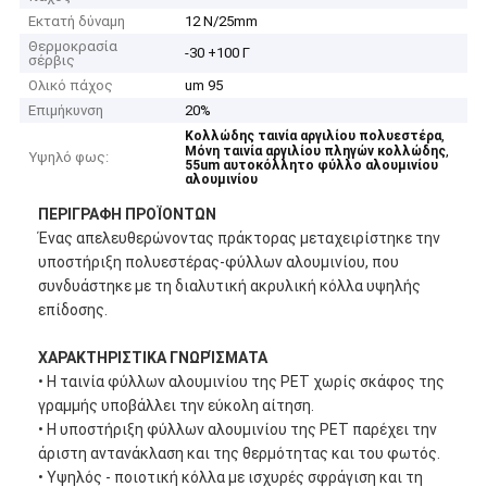
Εκτατή δύναμη
12 N/25mm
Θερμοκρασία
-30 +100 Γ
σέρβις
Ολικό πάχος
um 95
Επιμήκυνση
20%
,
Κολλώδης ταινία αργιλίου πολυεστέρα
,
Μόνη ταινία αργιλίου πληγών κολλώδης
Υψηλό φως:
55um αυτοκόλλητο φύλλο αλουμινίου
αλουμινίου
ΠΕΡΙΓΡΑΦΗ ΠΡΟΪΟΝΤΩΝ
Ένας απελευθερώνοντας πράκτορας μεταχειρίστηκε την
υποστήριξη πολυεστέρας-φύλλων αλουμινίου, που
συνδυάστηκε με τη διαλυτική ακρυλική κόλλα υψηλής
επίδοσης.
ΧΑΡΑΚΤΗΡΙΣΤΙΚΑ ΓΝΩΡΊΣΜΑΤΑ
• Η ταινία φύλλων αλουμινίου της PET χωρίς σκάφος της
γραμμής υποβάλλει την εύκολη αίτηση.
• Η υποστήριξη φύλλων αλουμινίου της PET παρέχει την
άριστη αντανάκλαση και της θερμότητας και του φωτός.
• Υψηλός - ποιοτική κόλλα με ισχυρές σφράγιση και τη