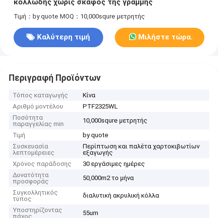
κολλώδης χωρίς σκάφος της γραμμής
Τιμή：by quote
MOQ：10,000squre μετρητής
Καλύτερη τιμή
Μιλήστε τώρα.
Περιγραφή Προϊόντων
Τόπος καταγωγής
Κίνα
Αριθμό μοντέλου
PTF2325WL
Ποσότητα
10,000squre μετρητής
παραγγελίας min
Τιμή
by quote
Συσκευασία
Περίπτωση και παλέτα χαρτοκιβωτίων
λεπτομέρειες
εξαγωγής
Χρόνος παράδοσης
30 εργάσιμες ημέρες
Δυνατότητα
50,000m2 το μήνα
προσφοράς
Συγκολλητικός
διαλυτική ακρυλική κόλλα
τύπος
Υποστηρίζοντας
55um
πάχος