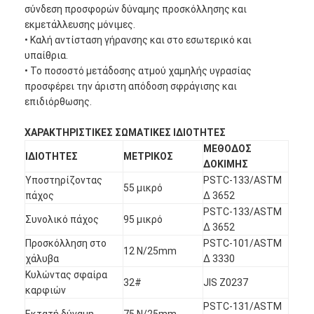
σύνδεση προσφορών δύναμης προσκόλλησης και
εκμετάλλευσης μόνιμες.
• Καλή αντίσταση γήρανσης και στο εσωτερικό και
υπαίθρια.
• Το ποσοστό μετάδοσης ατμού χαμηλής υγρασίας
προσφέρει την άριστη απόδοση σφράγισης και
επιδιόρθωσης.
ΧΑΡΑΚΤΗΡΙΣΤΙΚΕΣ ΣΩΜΑΤΙΚΕΣ ΙΔΙΟΤΗΤΕΣ
ΜΕΘΟΔΟΣ
ΙΔΙΟΤΗΤΕΣ
ΜΕΤΡΙΚΟΣ
ΔΟΚΙΜΗΣ
Υποστηρίζοντας
PSTC-133/ASTM
55 μικρό
πάχος
Δ 3652
PSTC-133/ASTM
Συνολικό πάχος
95 μικρό
Δ 3652
Προσκόλληση στο
PSTC-101/ASTM
12 N/25mm
χάλυβα
Δ 3330
Κυλώντας σφαίρα
32#
JIS Z0237
καρφιών
PSTC-131/ASTM
Εκτατή δύναμη
75 N/25mm