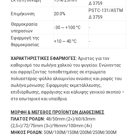
Δ 3759
PSTC-131/ASTM
Επιμήκυνση
20.0%
Δ 3759
Θερμοκρασία
-30 ~ +100 °C
-
υπηρεσιών
Εφαρμογή της
+10 ~ 40 °C
-
θερμοκρασίας
ΧΑΡΑΚΤΗΡΙΣΤΙΚΕΣ ΕΦΑΡΜΟΓΕΣ:
Άριστος για τον
καθορισμό του σωλήνα χαλκού του ψυγείου. Ενώνοντας
και σφραγίζοντας τοποθετημένες σε στρώματα
πολυεστέρας-φύλλο αλουμινίου ενώσεις και ραφές του
σωλήνα μόνωσης. Εφαρμογές εκμετάλλευσης,
επιδιόρθωσης, σφράγισης και κάλυψης γενικού σκοπού –
στο εσωτερικό και υπαίθρια.
Σπίτι
ΜΟΡΦΗ & ΜΕΓΕΘΟΣ ΠΡΟΪΟΝΤΩΝ ΔΙΑΘΕΣΙΜΕΣ
Προϊόντα
ΠΛΑΤΟΣ ΡΟΛΩΝ:
48/50mm (2»)/60/63mm
(2,5»)/72/75mm (3»)/96mm/100mm (4»)
Περίπου εμείς
ΜΗΚΟΣ ΡΟΛΩΝ:
50M/100M/150M/200M/250M/300M