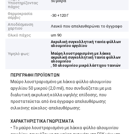
50 μικρά
Υποστηρίζοντας
πάχος
Θερμοκρασία
-30 +120 Γ
σέρβις
Αποδέσμευση
Λευκό που απελευθερώνει το έγγραφο
χαρτιού
Ολικό πάχος
um 90
Ακρυλική συγκολλητική ταινία φύλλων
αλουμινίου αργιλίου
,
Υψηλό φως:
Μαύρη λουστραρισμένη με λάκκα
ακρυλική συγκολλητική ταινία φύλλων
αλουμινίου
,
50 αλουμινίου μικρά λάστιχου ταινιών
ΠΕΡΙΓΡΑΦΗ ΠΡΟΪΟΝΤΩΝ
Μαύρο λουστραρισμένο με λάκκα φύλλο αλουμινίου
αργιλίου 50 μικρού (2,0 mil), που συνδυάζεται με μια
διαλυτική ακρυλική κόλλα υψηλής επίδοσης, που
προστατεύεται από ένα έγγραφο απελευθέρωσης
σιλικόνης εύκολος-απελευθέρωσης.
ΧΑΡΑΚΤΗΡΙΣΤΙΚΑ ΓΝΩΡΊΣΜΑΤΑ
• Το μαύρο λουστραρισμένο με λάκκα φύλλο αλουμινίου