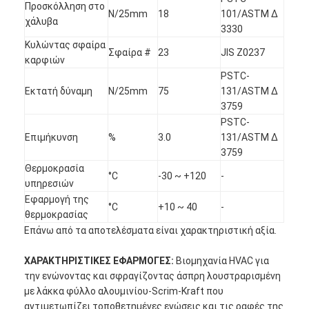
Προσκόλληση στο
N/25mm
18
101/ASTM Δ
χάλυβα
3330
Κυλώντας σφαίρα
Σφαίρα #
23
JIS Z0237
καρφιών
PSTC-
Εκτατή δύναμη
N/25mm
75
131/ASTM Δ
3759
PSTC-
Επιμήκυνση
%
3.0
131/ASTM Δ
3759
Θερμοκρασία
°C
-30 ~ +120
-
υπηρεσιών
Εφαρμογή της
°C
+10 ~ 40
-
θερμοκρασίας
Σπίτι
Επάνω από τα αποτελέσματα είναι χαρακτηριστική αξία.
ΧΑΡΑΚΤΗΡΙΣΤΙΚΕΣ ΕΦΑΡΜΟΓΕΣ:
Προϊόντα
Βιομηχανία HVAC για
την ενώνοντας και σφραγίζοντας άσπρη λουστραρισμένη
με λάκκα φύλλο αλουμινίου-Scrim-Kraft που
Περίπου εμείς
αντιμετωπίζει τοποθετημένες ενώσεις και τις ραφές της