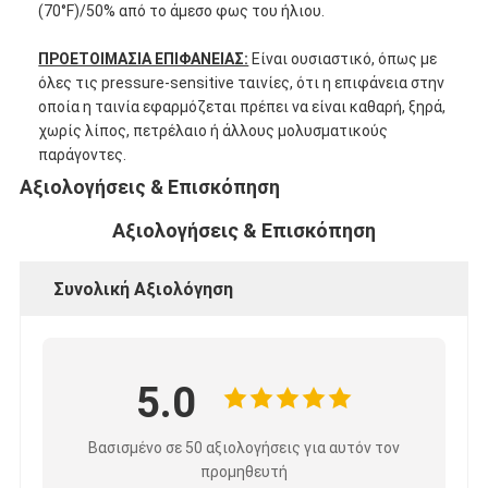
(70°F)/50% από το άμεσο φως του ήλιου.
Ταινία υφασμάτων γυαλιού φύλλων αλουμινίου αργιλίου
ΠΡΟΕΤΟΙΜΑΣΙΑ ΕΠΙΦΑΝΕΙΑΣ:
Είναι ουσιαστικό, όπως με
Αντιμέτωπο φύλλο αλουμινίου έγγραφο της Kraft
όλες τις pressure-sensitive ταινίες, ότι η επιφάνεια στην
οποία η ταινία εφαρμόζεται πρέπει να είναι καθαρή, ξηρά,
Ύφασμα φίμπεργκλας φύλλων αλουμινίου αργιλίου
χωρίς λίπος, πετρέλαιο ή άλλους μολυσματικούς
παράγοντες.
Scrim φύλλων αλουμινίου ταινία
Αξιολογήσεις & Επισκόπηση
Ταινία αγωγών υφασμάτων
Αξιολογήσεις & Επισκόπηση
Το διπλάσιο πλαισίωσε την κολλητική ταινία
Συνολική Αξιολόγηση
Κολλητική ταινία της PET
Ρίψη επένδυσης ακρίβειας
5.0
Ηλεκτρική πίνακα μόνωσης
Βασισμένο σε 50 αξιολογήσεις για αυτόν τον
προμηθευτή