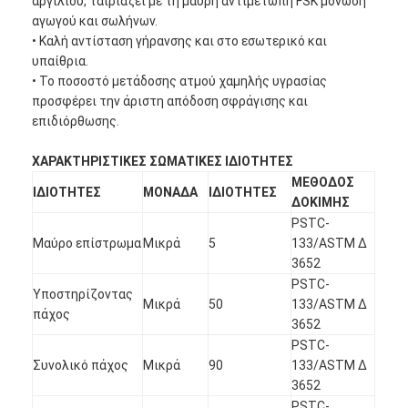
αργιλίου, ταιριάζει με τη μαύρη αντιμέτωπη FSK μόνωση
αγωγού και σωλήνων.
• Καλή αντίσταση γήρανσης και στο εσωτερικό και
υπαίθρια.
• Το ποσοστό μετάδοσης ατμού χαμηλής υγρασίας
προσφέρει την άριστη απόδοση σφράγισης και
επιδιόρθωσης.
ΧΑΡΑΚΤΗΡΙΣΤΙΚΕΣ ΣΩΜΑΤΙΚΕΣ ΙΔΙΟΤΗΤΕΣ
ΜΕΘΟΔΟΣ
ΙΔΙΟΤΗΤΕΣ
ΜΟΝΑΔΑ
ΙΔΙΟΤΗΤΕΣ
ΔΟΚΙΜΗΣ
PSTC-
Μαύρο επίστρωμα
Μικρά
5
133/ASTM Δ
3652
PSTC-
Υποστηρίζοντας
Μικρά
50
133/ASTM Δ
πάχος
3652
PSTC-
Συνολικό πάχος
Μικρά
90
133/ASTM Δ
3652
PSTC-