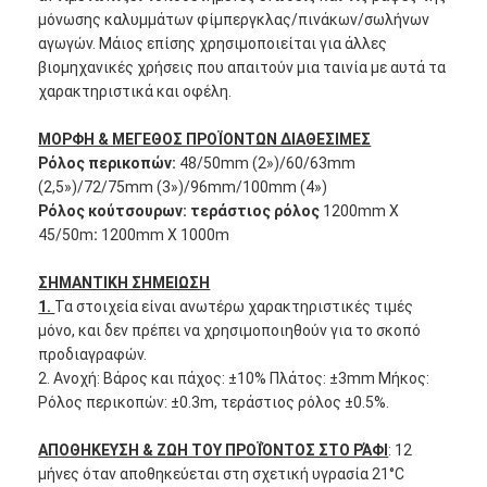
μόνωσης καλυμμάτων φίμπεργκλας/πινάκων/σωλήνων
Γύρος εργοστασίων
αγωγών. Μάιος επίσης χρησιμοποιείται για άλλες
βιομηχανικές χρήσεις που απαιτούν μια ταινία με αυτά τα
Ποιοτικός έλεγχος
χαρακτηριστικά και οφέλη.
Μας ελάτε σε επαφή με
ΜΟΡΦΗ & ΜΕΓΕΘΟΣ ΠΡΟΪΟΝΤΩΝ ΔΙΑΘΕΣΙΜΕΣ
Ρόλος περικοπών:
48/50mm (2»)/60/63mm
(2,5»)/72/75mm (3»)/96mm/100mm (4»)
Ρόλος κούτσουρων: τεράστιος ρόλος
1200mm X
Συγκολλητική ταινία μόνωσης
45/50m
:
1200mm X 1000m
Ταινία μόνωσης υφασμάτων γυαλιού
ΣΗΜΑΝΤΙΚΗ ΣΗΜΕΙΩΣΗ
1.
Τα στοιχεία είναι ανωτέρω χαρακτηριστικές τιμές
Ανθεκτική στη θερμότητα ταινία μόνωσης
μόνο, και δεν πρέπει να χρησιμοποιηθούν για το σκοπό
προδιαγραφών.
Κολλητική ταινία υφασμάτων γυαλιού
2. Ανοχή: Βάρος και πάχος: ±10% Πλάτος: ±3mm Μήκος:
Ρόλος περικοπών: ±0.3m, τεράστιος ρόλος ±0.5%.
Κολλητική ταινία ταινιών Polyimide
ΑΠΟΘΗΚΕΥΣΗ & ΖΩΗ ΤΟΥ ΠΡΟΪΌΝΤΟΣ ΣΤΟ ΡΆΦΙ
: 12
Κολλητική ταινία φύλλων αλουμινίου αργιλίου
μήνες όταν αποθηκεύεται στη σχετική υγρασία 21°C