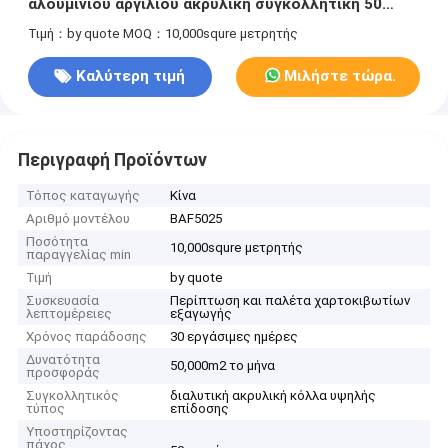
αλουμινίου αργιλίου ακρυλική συγκολλητική 50
μικρά
Τιμή：by quote
MOQ：10,000squre μετρητής
Καλύτερη τιμή
Μιλήστε τώρα.
Περιγραφή Προϊόντων
Τόπος καταγωγής
Κίνα
Αριθμό μοντέλου
BAF5025
Ποσότητα
10,000squre μετρητής
παραγγελίας min
Τιμή
by quote
Συσκευασία
Περίπτωση και παλέτα χαρτοκιβωτίων
λεπτομέρειες
εξαγωγής
Χρόνος παράδοσης
30 εργάσιμες ημέρες
Δυνατότητα
50,000m2 το μήνα
προσφοράς
Συγκολλητικός
διαλυτική ακρυλική κόλλα υψηλής
τύπος
επίδοσης
Υποστηρίζοντας
πάχος